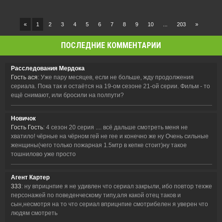
«
1
2
3
4
5
6
7
8
9
10
...
203
»
ПОСЛЕДНИЕ КОММЕНТАРИИ
Расследования Мердока
Гость ася
: Уже пару месяцев, если не больше, жду продолжения
сериала. Пока так и остаётся на 19-ом сезоне 21-ой серии. Фильм - то
ещё снимают, или бросили на полпути?
Новичок
Гость Гость
: 4 сезон 20 серия .... всё дальше смотреть меня не
хватило! чёрные на чёрном гей не гее и конечно же ну Очень сильные
женщины(чего только пожарная 1.5мтр в кепке стоит)ну такое
тошнилово уже просто
Агент Картер
333
: ну вприцнпие я не удивлен что сериал закрыли, ибо повтор техже
персонажей по поведенческому типу,аля какой отец таков и
сын,несмотря на то что сериал вприцнпие смотрибелен я уверен что
людям смотреть