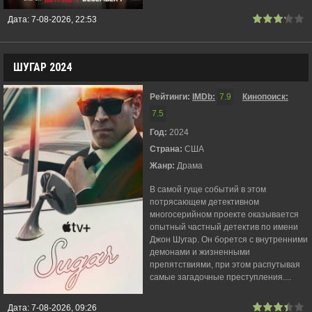
Дата:
7-08-2026, 22:53
ШУГАР 2024
Рейтинги:
IMDb:
7.9
Кинопоиск:
7.5
Год:
2024
Страна:
США
Жанр:
Драма
В самой гуще событий в этом
потрясающем детективном
многосерийном проекте оказывается
опытный частный детектив по имени
Джон Шугар. Он борется с внутренними
демонами и жизненными
препятствиями, при этом распутывая
самые загадочные преступления....
Дата:
7-08-2026, 09:26