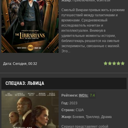
Жанр:
Приключения, Фэнтези
Смелый Викрам привык жить в режиме
путешествий между галактиками и
временами. Средневековый
исследователь начитан и
интеллектуален. Вникнув в
удивительные моменты истории,
библиотекарь решается на смелые
эксперименты, связанные с магией.
Это...
Дата:
Сегодня, 00:32
СПЕЦНАЗ: ЛЬВИЦА
Рейтинги:
IMDb:
7.4
Год:
2023
Страна:
США
Жанр:
Боевик, Триллер, Драма
Сериал представляет собой