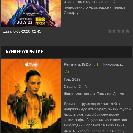
и это стоило мультивселенной
полноценного Армагеддона. Теперь
Стюарту...
Дата:
8-08-2026, 02:45
БУНКЕР/УКРЫТИЕ
Рейтинги:
IMDb:
8.1
Кинопоиск:
7.8
Год:
2023
Страна:
США
Жанр:
Фантастика, Триллер, Драма
Драма, погружающая зрителей в
напряженную атмосферу жизни группы
людей, укрытых в бункере после
катастрофы. В суровых условиях они
вынуждены бороться за выживание,
искать пути обеспечения питания и