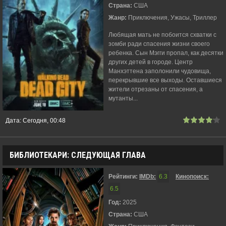
Страна:
США
Жанр:
Приключения, Ужасы, Триллер
Любящая мать не побоится схватки с
зомби ради спасения жизни своего
ребенка. Сын Мэгги пропал, как десятки
других детей в городе. Центр
Манхэттена заполонили чудовища,
перекрывшие все выходы. Оставшиеся
жители отрезаны от спасения, а
мутанты...
Дата:
Сегодня, 00:48
БИБЛИОТЕКАРИ: СЛЕДУЮЩАЯ ГЛАВА
Рейтинги:
IMDb:
6.3
Кинопоиск:
6.5
Год:
2025
Страна:
США