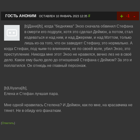
+
-
ГОСТЬ АНОНИМ
#
-1
ОСТАВЛЕН 10 ЯНВАРЬ 2023 12:35
[b]Дани[/b], когда "бедняжка" Энзо сначала обвинил Стефана
в смерти его подруги, хотя это сделал Деймон, а потом, стал
издеваться и над ним, и над Джереми, и над Мэттом, только
лишь из-за того, что он завидует Стефану, это нормально. А
когда Стефан, под чьим-то влиянием, не по своей воле, убил Энзо, это
преступление. Никогда мне этот Энзо не нравился, вечно лез не в своё
дело. Какое ему было дело до отношений Стефана с Деймом? За это и
поплатился. Он отнюдь не главный персонаж.
[b]Uliyana[/b],
Елена и Стефан лучшая пара.
Мне одной нравилась Стелена? И Деймон, как по мне, на красавчика не
тянет. Не в обиду его фанаткам.
(
Ответить
)