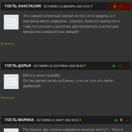
+
-
ГОСТЬ АНАСТАСИЯ
#
-1
ОСТАВЛЕН 14 ДЕКАБРЬ 2022 19:31
Это самый потрясный сериал из тех, что я видела, а я
смотрела много сериалов...спасибо, всем кто причастен к
тому, что он снят и доступен для просмотра, я испытала
множество невероятных эмоций!
(
Ответить
)
+
-
ГОСТЬ ДАРЬЯ
#
+1
ОСТАВЛЕН 22 СЕНТЯБРЬ 2022 06:00
[b]Гость Анастасия[/b],
Он так сделал не из-за Елены , а из-за того что любит
Деймона!!!
(
Ответить
)
+
-
ГОСТЬ МАРИНА
#
0
ОСТАВЛЕН 21 МАРТ 2022 05:32
Последние два сезона намудрили конечно жесть?‍♀️ Энзо и