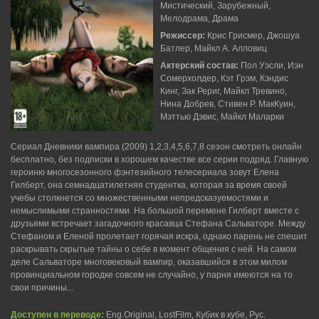
Мистический, Зарубежный,
Мелодрама, Драма
Режиссер:
Крис Грисмер, Джошуа
Батлер, Майкл А. Алловиц
Актерский состав:
Пол Уэсли, Иэн
Сомерхолдер, Кэт Грэм, Кэндис
Кинг, Зак Рериг, Майкл Тревино,
Нина Добрев, Стивен Р. МакКуин,
Мэттью Дэвис, Майкл Маларки
Сериал Дневники вампира (2009) 1,2,3,4,5,6,7,8 сезон смотреть онлайн
бесплатно, без подписки в хорошем качестве все серии подряд. Главную
героиню многосезонного фэнтезийного телесериала зовут Елена
Гилберт, она семнадцатилетняя студентка, которая за время своей
учебы столкнется со множественными непредсказуемостями и
немыслимыми странностями. На большой перемене Гилберт вместе с
друзьями встречает загадочного красавца Стефана Сальваторе. Между
Стефаном и Еленой пролетает горячая искра, однако парень не спешит
раскрывать скрытые тайны о себе в момент общения с ней. На самом
деле Сальваторе многовековый вампир, оказавшийся в этом милом
провинциальном городке совсем не случайно, у парня имеются на то
свои причины...
Доступен в переводе:
Eng.Original, LostFilm, Кубик в кубе, Рус.