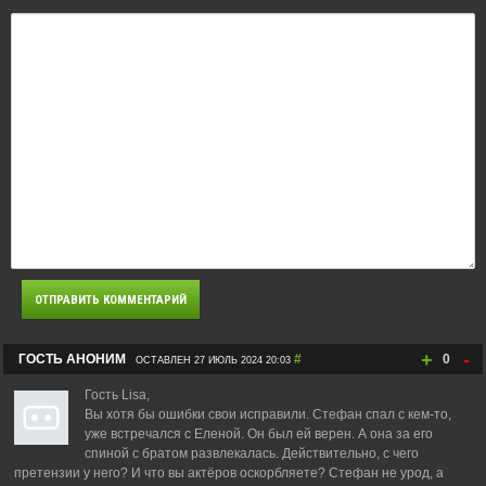
+
-
ГОСТЬ АНОНИМ
#
0
ОСТАВЛЕН 27 ИЮЛЬ 2024 20:03
Гость Lisa,
Вы хотя бы ошибки свои исправили. Стефан спал с кем-то,
уже встречался с Еленой. Он был ей верен. А она за его
спиной с братом развлекалась. Действительно, с чего
претензии у него? И что вы актёров оскорбляете? Стефан не урод, а