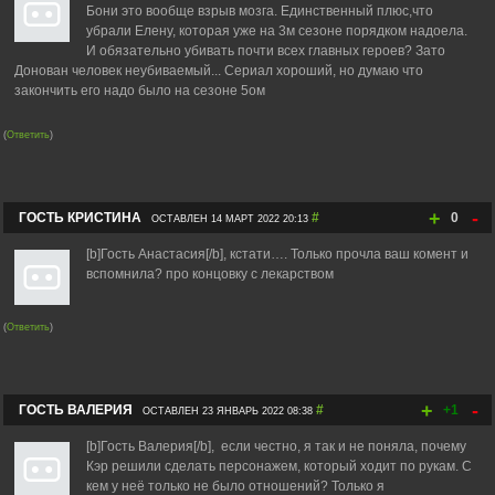
Бони это вообще взрыв мозга. Единственный плюс,что
убрали Елену, которая уже на 3м сезоне порядком надоела.
И обязательно убивать почти всех главных героев? Зато
Донован человек неубиваемый... Сериал хороший, но думаю что
закончить его надо было на сезоне 5ом
(
Ответить
)
+
-
ГОСТЬ КРИСТИНА
#
0
ОСТАВЛЕН 14 МАРТ 2022 20:13
[b]Гость Анастасия[/b], кстати…. Только прочла ваш комент и
вспомнила? про концовку с лекарством
(
Ответить
)
+
-
ГОСТЬ ВАЛЕРИЯ
#
+1
ОСТАВЛЕН 23 ЯНВАРЬ 2022 08:38
[b]Гость Валерия[/b], если честно, я так и не поняла, почему
Кэр решили сделать персонажем, который ходит по рукам. С
кем у неё только не было отношений? Только я