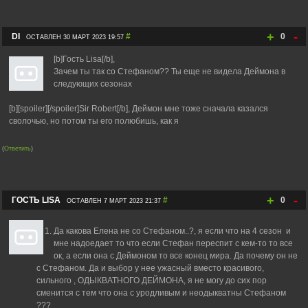
+
-
DI
#
0
ОСТАВЛЕН 30 МАРТ 2023 19:57
[b]Гость Lisa[/b],
Зачем ты так со Стефаном?? Ты еще не видела Деймона в
следующих сезонах
[b][spoiler][/spoiler]Sir Robert[/b], Деймон мне тоже сначала казался
сволочью, но потом ты его полюбишь, как я
(
Ответить
)
+
-
ГОСТЬ LISA
#
0
ОСТАВЛЕН 7 МАРТ 2023 21:37
Да какова Елена не со Стефаном..?, я если что на 4 сезон и
мне надоедает то что если Стефан переспит с кем-то то все
ок, а если она с Деймоном то все конец мира. Да почему он не
с Стефаном. Да и выбор у нее ужасный вместо красивого,
сильного , ОДЫКВАТНОГО ДЕЙМОНА, я не могу до сих пор
сменится с тем что она с уродливым и неодыкватны Стефаном
???