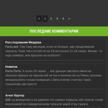
«
1
2
3
4
»
ПОСЛЕДНИЕ КОММЕНТАРИИ
Расследования Мердока
Гость ася
: Уже пару месяцев, если не больше, жду продолжения
сериала. Пока так и остаётся на 19-ом сезоне 21-ой серии. Фильм - то
ещё снимают, или бросили на полпути?
Новичок
Гость Гость
: 4 сезон 20 серия .... всё дальше смотреть меня не
хватило! чёрные на чёрном гей не гее и конечно же ну Очень сильные
женщины(чего только пожарная 1.5мтр в кепке стоит)ну такое
тошнилово уже просто
Агент Картер
333
: ну вприцнпие я не удивлен что сериал закрыли, ибо повтор техже
персонажей по поведенческому типу,аля какой отец таков и