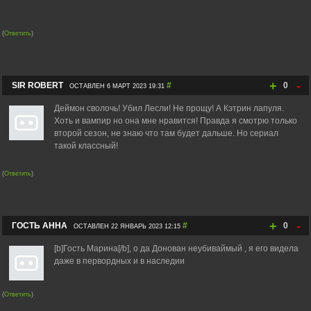
(
Ответить
)
+
-
SIR ROBERT
#
0
ОСТАВЛЕН 6 МАРТ 2023 19:31
Деймон сволочь! Убил Лесли! Не прощу! А Кэтрин лапуля.
Хоть и вампир но она мне нравится! Правда я смотрю только
второй сезон, не знаю что там будет дальше. Но сериал
такой классный!
(
Ответить
)
+
-
ГОСТЬ АННА
#
0
ОСТАВЛЕН 22 ЯНВАРЬ 2023 12:15
[b]Гость Марина[/b], о да Донован неубиваймый , я его видела
даже в первордных и в наследии
(
Ответить
)