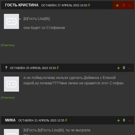
+
-
ГОСТЬ КРИСТИНА
#
-2
ОСТАВЛЕН 27 АПРЕЛЬ 2023 10:03
[b]Гость Lisa[/b],
она будет со Стефаном
(
Ответить
)
+
-
?
#
0
ОСТАВЛЕН 25 АПРЕЛЬ 2023 15:53
я не пойму,почему нельзя сделать Деймона с Еленой
парой,ну почему????мне лично не нравится этот Стефан
(
Ответить
)
+
-
МИКА
#
0
ОСТАВЛЕН 21 АПРЕЛЬ 2023 12:55
[b]Гость [b]Гость Lisa[/b], ты че высрала