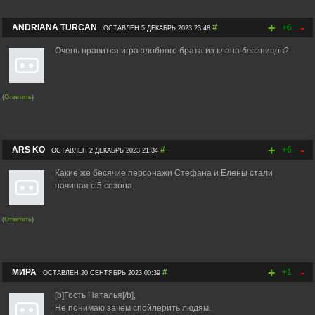
+
-
ANDRIANA TURCAN
#
+6
ОСТАВЛЕН 5 ДЕКАБРЬ 2023 23:48
Очень нравится игра злобного брата из клана блезницов?
(
Ответить
)
+
-
ARS KO
#
+6
ОСТАВЛЕН 2 ДЕКАБРЬ 2023 21:34
Какие же бесячие персонажи Стефана и Елены стали
начиная с 5 сезона.
(
Ответить
)
+
-
МИРА
#
+1
ОСТАВЛЕН 20 СЕНТЯБРЬ 2023 00:39
[b]Гость Наталья[/b],
Не понимаю зачем спойлерить людям.