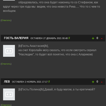
обрадовалась, что она будет наконец-то со Стефаном, как
вдруг через три года мы видим, что она невеста Рика..... Что то с чем то
вообщем.
(
Ответить
)
+
-
ГОСТЬ ВАЛЕРИЯ
#
0
ОСТАВЛЕН 27 ДЕКАБРЬ 2021 00:48
[b]Гость Анастасия[/b],
на счет Кэролайн могу сказать, что если смотреть сериал
"Наследие", то будет всё понятно, что она с Алариком)
(
Ответить
)
+
-
ЛЕВ
#
0
ОСТАВЛЕН 2 НОЯБРЬ 2021 17:17
[b]Гость Полина[/b],Давай, я буду магом, а ты еретичкой?
(
Ответить
)