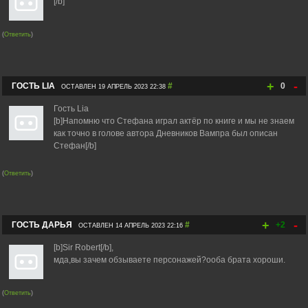
[/b]
(
Ответить
)
+
-
ГОСТЬ LIA
#
0
ОСТАВЛЕН 19 АПРЕЛЬ 2023 22:38
Гость Lia
[b]Напомню что Стефана играл актёр по книге и мы не знаем
как точно в голове автора Дневников Вампра был описан
Стефан[/b]
(
Ответить
)
+
-
ГОСТЬ ДАРЬЯ
#
+2
ОСТАВЛЕН 14 АПРЕЛЬ 2023 22:16
[b]Sir Robert[/b],
мда,вы зачем обзываете персонажей?ооба брата хороши.
(
Ответить
)