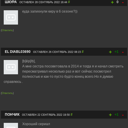
+
-
ШКУРА
#
0
ОСТАВЛЕН 28 СЕНТЯБРЬ 2022 16:44
куда запихнули киру в 6 сезоне?))
(
Ответить
)
+
-
EL DIABL03690
#
+1
ОСТАВЛЕН 26 СЕНТЯБРЬ 2022 08:15
[b]ёр[/b],
А мне сестра посоветовала в 2014 и тогда я и начал смотреть
пересматривал несколько раз и вот сейчас посмотрел
полностью и как-то пусто будто конец всего.Но я думаю
справлюсь .
(
Ответить
)
+
-
ПОНЧИК
#
+1
ОСТАВЛЕН 22 СЕНТЯБРЬ 2022 19:50
Хороший сериал