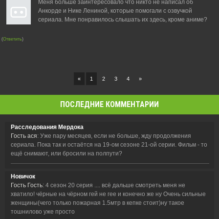
Меня больше заинтересовало что никто не написал об
Анкорде и Нике Лениной, которые помогали с озвучкой
сериала. Мне понравилось слышать их здесь, кроме аниме?
(
Ответить
)
«
1
2
3
4
»
ПОСЛЕДНИЕ КОММЕНТАРИИ
Расследования Мердока
Гость ася
: Уже пару месяцев, если не больше, жду продолжения
сериала. Пока так и остаётся на 19-ом сезоне 21-ой серии. Фильм - то
ещё снимают, или бросили на полпути?
Новичок
Гость Гость
: 4 сезон 20 серия .... всё дальше смотреть меня не
хватило! чёрные на чёрном гей не гее и конечно же ну Очень сильные
женщины(чего только пожарная 1.5мтр в кепке стоит)ну такое
тошнилово уже просто