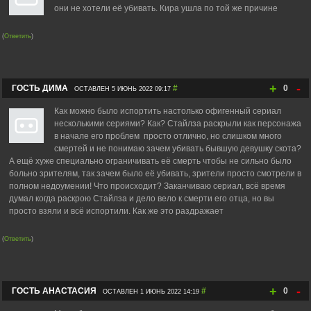
они не хотели её убивать. Кира ушла по той же причине
(
Ответить
)
+
-
ГОСТЬ ДИМА
#
0
ОСТАВЛЕН 5 ИЮНЬ 2022 09:17
Как можно было испортить настолько офигенный сериал
несколькими сериями? Как? Стайлза раскрыли как персонажа
в начале его проблем просто отлично, но слишком много
смертей и не понимаю зачем убивать бывшую девушку скота?
А ещё хуже специально ограничивать её смерть чтобы не сильно было
больно зрителям, так зачем было её убивать, зрители просто смотрели в
полном недоумении! Что происходит? Заканчиваю сериал, всё время
думал когда раскрою Стайлза и дело вело к смерти его отца, но вы
просто взяли и всё испортили. Как же это раздражает
(
Ответить
)
+
-
ГОСТЬ АНАСТАСИЯ
#
0
ОСТАВЛЕН 1 ИЮНЬ 2022 14:19