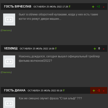
+
-
ГОСТЬ ВЯЧЕСЛАВ
#
+2
ОСТАВЛЕН 25 ИЮЛЬ 2022 17:28
бьют в облике оборотней кулаками, когда у них есть такие
когти что режут двери машин...
(
Ответить
)
+
-
VEŊØM亗
#
0
ОСТАВЛЕН 25 ИЮЛЬ 2022 14:09
Наконец дождался, сегодня вышел официальный трейлер
фильма волчонок!2022?
(
Ответить
)
+
-
ГОСТЬ ДИАНА
#
-1
ОСТАВЛЕН 25 ИЮЛЬ 2022 00:18
Как же смешно звучит фраза "Стая альф" ???