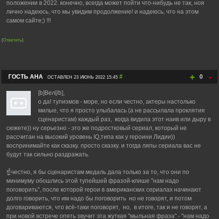
положении в 2022. конечно, всегда может пойти что-нибудь не так, ноя
лично надеюсь, что мы увидим продолжение! и надеюсь, что на этом
самом сайте;) !!!
(
Ответить
)
+
-
ГОСТЬ АНА
#
0
ОСТАВЛЕН 23 ИЮНЬ 2022 15:45
[b]Вел[/b],
о да! тупизмов - море, но если честно, актеры настолько
милые, что я просто улыбалась (а не рассылала проклятия
сценаристам) каждый раз, когда видила этот наив или дыру в
сюжете)) ну серьезно - это же подростковый сериал, который не
рассчитан на высокий уровень IQ,типа как у героини Лидии))
воспринимайте как сказку. просто сказку. и тогда ляпы сериала вас не
будут так сильно раздражать.
☝️честно, я бы сценаристам медаль дала только за то, что они по
минимуму обошлись этой тупейшей фразой-клише "нам надо
поговорить", после которой герои в американских сериалах начинают
долго говорить, что им надо бы поговорить но не говорят, и потом
договариваются, что всё-таки поговорят, но, в итоге, так и не говорят, а
при новой встрече опять звучит эта жуткая "мыльная фраза" - "нам надо