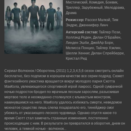
Мистический, Комедия, Боевик,
Триллер, Зарубежный, Мелодрама,
Драма
Режиссер:
Рассел Малкэй, Тим
Эндрю, Дженнифер Линч
Актерский состав:
Тайлер Пози,
Холлэнд Роден, Дилан О’Брайен,
Линден Эшби, ДжейАр Борн,
Мелисса Понцио, Тайлер Хэклин,
Шелли Хенниг, Дилан Спрейберри,
Кристал Рид
Сериал Волчонок / Оборотень (2011) 1,2,3,4,5,6 сезон смотреть онлайн
бесплатно, без подписки в хорошем качестве все серии подряд. Сюжет
фэнтезийного ужастика вращается вокруг молодого парня Скотта
МакКола, увлекающегося спортивной игрой лакросс. Одной сумрачной
ночью подросток бродил по мрачным лесным зарослям, разыскивая
мертвое тело и неожиданно столкнулся с клыкастым монстром,
накинувшимся на него. МакКолу удалось избежать смерти, неведомое
мохнатое существо лишь слегка поцарапало его, тинейджер смог
убежать от ужасающего лесного чудовища. Однако спустя какое-то
время Скотт стал замечать странные изменения, постепенно
происходящие с ним. В результате он превратился в оборотня, днем он
человек, а темной ночью - волчонок...