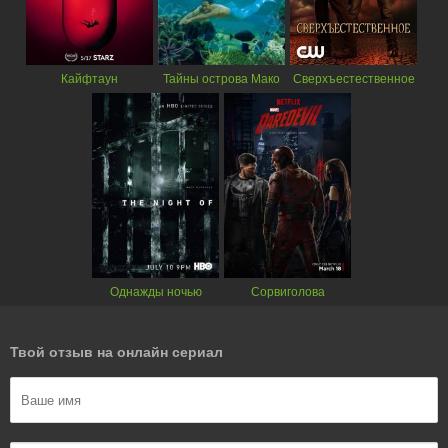
Кайфтаун
Тайны острова Мако
Сверхъестественное
Однажды ночью
Сорвиголова
Твой отзыв на онлайн сериал