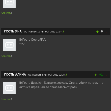
(
Ответить
)
+
-
ГОСТЬ ЯНА
#
0
ОСТАВЛЕН 10 АВГУСТ 2022 21:57
[b]Гость Сергей[/b],
???
(
Ответить
)
+
-
ГОСТЬ АЛИНА
#
+1
ОСТАВЛЕН 8 АВГУСТ 2022 02:15
[b]Гость Дима[/b], Бывшую девушку Скота, убили потому что,
актриса игравшая ее отказалась от роли
(
Ответить
)