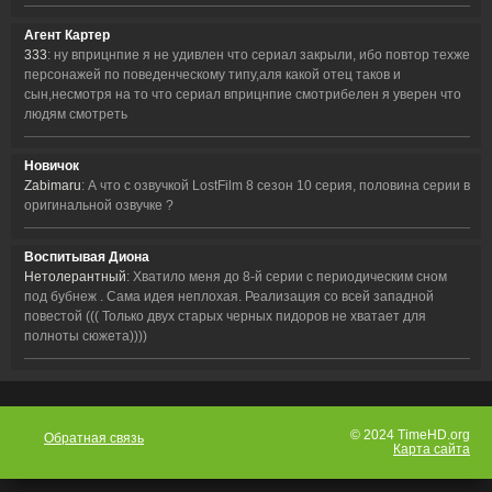
Агент Картер
333
: ну вприцнпие я не удивлен что сериал закрыли, ибо повтор техже
персонажей по поведенческому типу,аля какой отец таков и
сын,несмотря на то что сериал вприцнпие смотрибелен я уверен что
людям смотреть
Новичок
Zabimaru
: А что с озвучкой LostFilm 8 сезон 10 серия, половина серии в
оригинальной озвучке ?
Воспитывая Диона
Нетолерантный
: Хватило меня до 8-й серии с периодическим сном
под бубнеж . Сама идея неплохая. Реализация со всей западной
повестой ((( Только двух старых черных пидоров не хватает для
полноты сюжета))))
© 2024 TimeHD.org
Обратная связь
Карта сайта