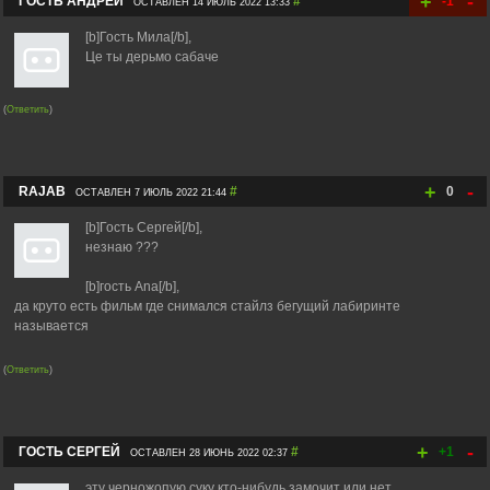
+
-
ГОСТЬ АНДРЕЙ
#
-1
ОСТАВЛЕН 14 ИЮЛЬ 2022 13:33
[b]Гость Мила[/b],
Це ты дерьмо сабаче
(
Ответить
)
+
-
RAJAB
#
0
ОСТАВЛЕН 7 ИЮЛЬ 2022 21:44
[b]Гость Сергей[/b],
незнаю ???
[b]гость Аnа[/b],
да круто есть фильм где снимался стайлз бегущий лабиринте
называется
(
Ответить
)
+
-
ГОСТЬ СЕРГЕЙ
#
+1
ОСТАВЛЕН 28 ИЮНЬ 2022 02:37
эту черножопую суку кто-нибудь замочит или нет