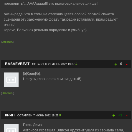
поговорить"... ААААаааа!!! это прям сериальное днище!
очень рада что в этом, не отличающееся особой логикой сюжета
сценарии эту заезженную фразу так редко вставляли. прям радуют
очень!
короче, Волчонок реально порадовал и улыбнул)
(
Ответить
)
+
-
BASAEVBEAT
#
0
ОСТАВЛЕН 21 ИЮНЬ 2022 19:07
[b]Крип[/b],
Не суть, главное фильм пиздатый)
(
Ответить
)
+
-
КРИП
#
+1
ОСТАВЛЕН 7 ИЮНЬ 2022 18:22
Гость Дима
Актрисса игравшая Элисон Арджент ушла из сериала сама,