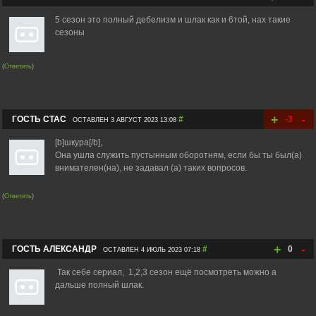
5 сезон это полный дебелизм и шлак как и 6той, нах такие
сезоны
(
Ответить
)
+
-
ГОСТЬ СТАС
#
-3
ОСТАВЛЕН 3 АВГУСТ 2023 13:08
[b]шкура[/b],
Она ушла служить пустынным оборотням, если бы ты был(а)
внимателен(на), не задавал (а) таких вопросов.
(
Ответить
)
+
-
ГОСТЬ АЛЕКСАНДР
#
0
ОСТАВЛЕН 4 ИЮЛЬ 2023 07:18
Так себе сериал, 1,2,3 сезон ещё посмотреть можно а
дальше полный шлак.