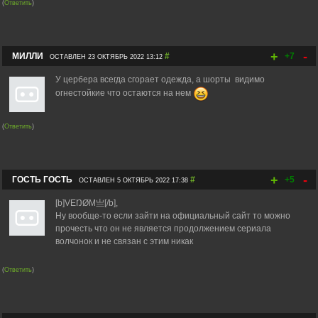
(
Ответить
)
+
-
МИЛЛИ
#
+7
ОСТАВЛЕН 23 ОКТЯБРЬ 2022 13:12
У цербера всегда сгорает одежда, а шорты видимо
огнестойкие что остаются на нем
(
Ответить
)
+
-
ГОСТЬ ГОСТЬ
#
+5
ОСТАВЛЕН 5 ОКТЯБРЬ 2022 17:38
[b]VEŊØM亗[/b],
Ну вообще-то если зайти на официальный сайт то можно
прочесть что он не является продолжением сериала
волчонок и не связан с этим никак
(
Ответить
)