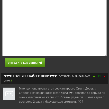
+
-
❤❤❤I LOVE YOU ТАЙЛЕР ПОЗИ❤❤❤
+1
ОСТАВЛЕН 14 ЯНВАРЬ 2025
#
18:09
Мне так понравился этот сериал просто Скотт, Дерек, и
Стаелс я ваша фанатка я вас люблю❤? спасибо за сериал он
очень классный но жалко что 7 сезон удалили. Я этот сериал
смотрела 2 раза и буду дальше смотреть. ???