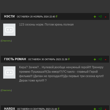
+
-
НЭСТИ
#
+2
ОСТАВЛЕН 20 НОЯБРЬ 2024 22:40
123 сезоны норм. Потом хрень полная
(
Ответить
)
+
-
ГОСТЬ РОМАН
#
+2
ОСТАВЛЕН 30 ОКТЯБРЬ 2023 21:39
Кира? Зачем?... Нулевой,вообще ненужный герой!!! Тренеру
премию Пушкаша!!!(За юмор!?)?Стаилз - главный Герой
фильма!!! (Дилан не прогадал!!!)Да первые три сезона кулл!!
Дерак тоже кулл!!! ?
(
Ответить
)
+
-
HARDX
#
+2
ОСТАВЛЕН 8 СЕНТЯБРЬ 2023 21:44