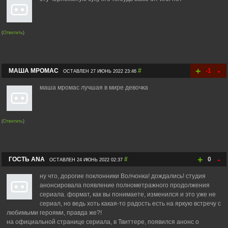
(
Ответить
)
+
-
МАША МРОМАС
#
-1
ОСТАВЛЕН 27 ИЮНЬ 2022 23:46
маша мромас лучшая в мире девочка
(
Ответить
)
+
-
ГОСТЬ АNА
#
0
ОСТАВЛЕН 24 ИЮНЬ 2022 02:37
ну что, дорогие поклонники Волчонка! дождались! студия
анонсировала появление полнометражного продолжения
сериала. формат, как вы понимаете, изменился и это уже не
сериал, но ведь хоть какая-то радость есть на яркую встречу с
любимыми героями, правда же?!
на официальной странице сериала, в Твиттере, появился анонс о