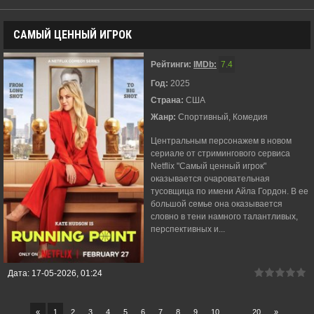
САМЫЙ ЦЕННЫЙ ИГРОК
Рейтинги:
IMDb:
7.4
Год:
2025
Страна:
США
Жанр:
Спортивный, Комедия
Центральным персонажем в новом
сериале от стримингового сервиса
Netflix "Самый ценный игрок"
оказывается очаровательная
тусовщица по имени Айла Гордон. В ее
большой семье она оказывается
словно в тени намного талантливых,
перспективных и...
Дата:
17-05-2026, 01:24
«
1
2
3
4
5
6
7
8
9
10
...
20
»