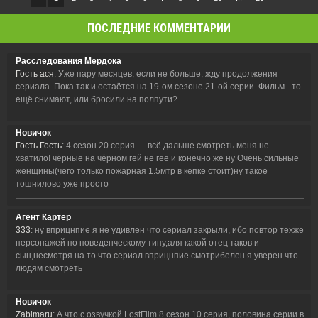
ПОСЛЕДНИЕ КОММЕНТАРИИ
Расследования Мердока
Гость ася
: Уже пару месяцев, если не больше, жду продолжения
сериала. Пока так и остаётся на 19-ом сезоне 21-ой серии. Фильм - то
ещё снимают, или бросили на полпути?
Новичок
Гость Гость
: 4 сезон 20 серия .... всё дальше смотреть меня не
хватило! чёрные на чёрном гей не гее и конечно же ну Очень сильные
женщины(чего только пожарная 1.5мтр в кепке стоит)ну такое
тошнилово уже просто
Агент Картер
333
: ну вприцнпие я не удивлен что сериал закрыли, ибо повтор техже
персонажей по поведенческому типу,аля какой отец таков и
сын,несмотря на то что сериал вприцнпие смотрибелен я уверен что
людям смотреть
Новичок
Zabimaru
: А что с озвучкой LostFilm 8 сезон 10 серия, половина серии в