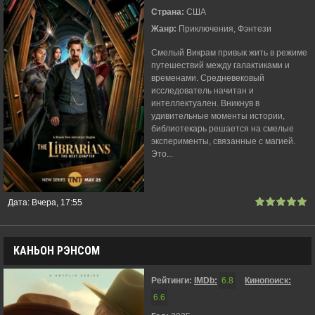
Страна:
США
Жанр:
Приключения, Фэнтези
Смелый Викрам привык жить в режиме
путешествий между галактиками и
временами. Средневековый
исследователь начитан и
интеллектуален. Вникнув в
удивительные моменты истории,
библиотекарь решается на смелые
эксперименты, связанные с магией.
Это...
Дата:
Вчера, 17:55
КАНЬОН РЭНСОМ
Рейтинги:
IMDb:
6.8
Кинопоиск:
6.6