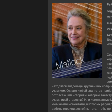
Рей
Год
Ст
Жа
Ре
Акт
Дже
Wei
Сер
хор
изв
баб
жиз
Буд
сем
находятся владельцы крупнейших холдинг
участием. Однако любой враг готов прибе
потрясающим историям, которые зачастую
счастливой старости? Или легендарную 
комичными моментами, в которых регуля
работы героини достойны того, чтобы поп