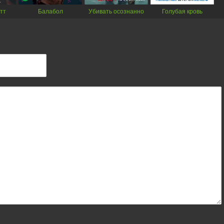
тт
Балабол
Убивать осознанно
Голубая кровь