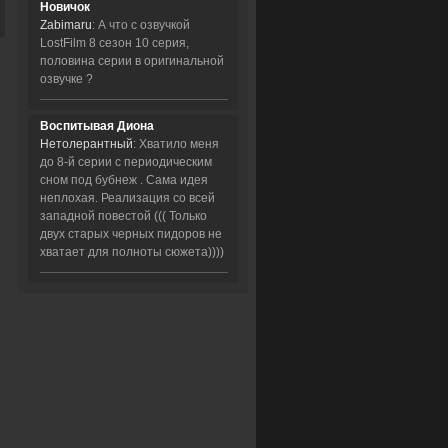
Новичок
Zabimaru
: А что с озвучкой
LostFilm 8 сезон 10 серия,
половина серии в оригинальной
озвучке ?
Воспитывая Диона
Нетолерантный
: Хватило меня
до 8-й серии с периодическим
сном под бубнеж . Сама идея
неплохая. Реализация со всей
западной повестой ((( Только
двух старых черных пидоров не
хватает для полноты сюжета))))