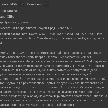
тинги:
IMDb:
7.6
Кинопоиск:
7.3
 выхода:
2024
рана:
США
нр:
Криминал, Драма
жиссер:
Кэт Койро, Янгзом Брауен, Брэд Силберлинг
ерский состав:
Кэти Бейтс, Скай П. Маршалл, Дэвид Дель Рио, Леа Льюис,
йсон Риттер, Aaron Harris, Эме Иквуакор, Бо Бриджес, Сэм Андерсон, Jordyn
tz
иал Мэтлок (2024) 1,2 сезон смотреть онлайн бесплатно, без подписки в
ошем качестве все серии подряд. Преклонный возраст не мешает
естному адвокату обводить вокруг пальца важных свидетелей. Добродушная
уля мастерски выудит необходимую информацию у кого угодно. Хитрость и
ненный опыт помогают женщине выигрывать самые запутанные дела.
учи опытным юристом, она не оставит своих подопечных в беде. У
идесятилетней старушки полно завистников. В числе ее недоброжелателей
ов. Ведь она не раз становилась причиной судебных разбирательств с их
гнуть к помощи этого адвоката, потому что ей нет равных. Сюжет посвящен
 рассматриваются в залах суда. Окажется ли успех в работе гарантом
Мэтлок ожидает глубокое одиночество? Юридическая драма также наполнена
рно оказываются клиенты адвоката. Нестандартные, но успешные, методы
асть на странички учебников по адвокатской практике.