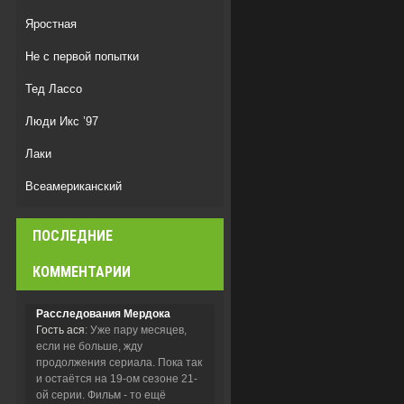
Яростная
Не с первой попытки
Тед Лассо
Люди Икс ’97
Лаки
Всеамериканский
Дом, который построили Драконы
ПОСЛЕДНИЕ
Дом Дракона
КОММЕНТАРИИ
Расследования Мердока
Гость ася
: Уже пару месяцев,
если не больше, жду
продолжения сериала. Пока так
и остаётся на 19-ом сезоне 21-
ой серии. Фильм - то ещё