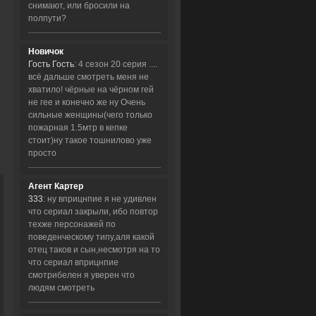
снимают, или бросили на
полпути?
Новичок
Гость Гость
: 4 сезон 20 серия ....
всё дальше смотреть меня не
хватило! чёрные на чёрном гей
не гее и конечно же ну Очень
сильные женщины(чего только
пожарная 1.5мтр в кепке
стоит)ну такое тошнилово уже
просто
Агент Картер
333
: ну вприцнпие я не удивлен
что сериал закрыли, ибо повтор
техже персонажей по
поведенческому типу,аля какой
отец таков и сын,несмотря на то
что сериал вприцнпие
смотрибелен я уверен что
людям смотреть