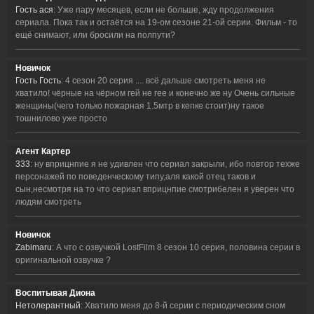
Гость ася
: Уже пару месяцев, если не больше, жду продолжения
сериала. Пока так и остаётся на 19-ом сезоне 21-ой серии. Фильм - то
ещё снимают, или бросили на полпути?
Новичок
Гость Гость
: 4 сезон 20 серия .... всё дальше смотреть меня не
хватило! чёрные на чёрном гей не гее и конечно же ну Очень сильные
женщины(чего только пожарная 1.5мтр в кепке стоит)ну такое
тошнилово уже просто
Агент Картер
333
: ну вприцнпие я не удивлен что сериал закрыли, ибо повтор техже
персонажей по поведенческому типу,аля какой отец таков и
сын,несмотря на то что сериал вприцнпие смотрибелен я уверен что
людям смотреть
Новичок
Zabimaru
: А что с озвучкой LostFilm 8 сезон 10 серия, половина серии в
оригинальной озвучке ?
Воспитывая Диона
Нетолерантный
: Хватило меня до 8-й серии с периодическим сном