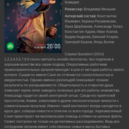
Комедия
Режиссер:
Владимир Мельник
Актерский состав:
Константин
Юшкевич, Карина Разумовская,
Лана Щербакова, Александр Талал,
Константин Адаев, Иван Агапов,
Вадим Андреев, Евгений Атарик,
Григорий Багров, Игорь Белов
Сериал Балабол (2014)
1,2,3,4,5,6,7,8,9 сезон смотреть онлайн бесплатно, без подписки в
хорошем качестве все серии подряд. Оперативные работники
правоохранительных органов приходят в шок от методов работы своего
коллеги. Сыщик по имени Саня не отличается сознательностью и
аккуратностью. Однако именно разгильдяй показывает лучшие
результаты по раскрываемости. Общительность и открытая душа
помогают герою легко заводить полезные для его работы знакомства.
Александр гордится своей агентурной сетью. Среди его приятелей
проститутки, бомжи, алкоголики и другие несознательные личности с
сомнительным прошлым. Именно такой контингент всегда находится в
курсе дел, собирая новости и сплетни со всего города. Харизматичный
Саня гарантирует им маломальскую помощь в обмен на ценные факты.
Сюжет построен не только на детективных расследованиях. Ведь все
сотрудники органов имеют собственные семьи и массу бытовых