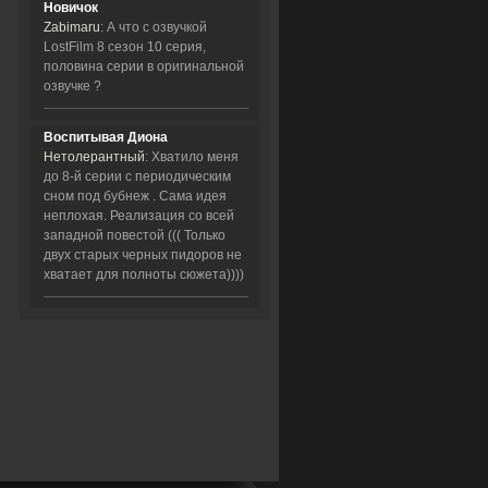
Новичок
Zabimaru
: А что с озвучкой
LostFilm 8 сезон 10 серия,
половина серии в оригинальной
озвучке ?
Воспитывая Диона
Нетолерантный
: Хватило меня
до 8-й серии с периодическим
сном под бубнеж . Сама идея
неплохая. Реализация со всей
западной повестой ((( Только
двух старых черных пидоров не
хватает для полноты сюжета))))