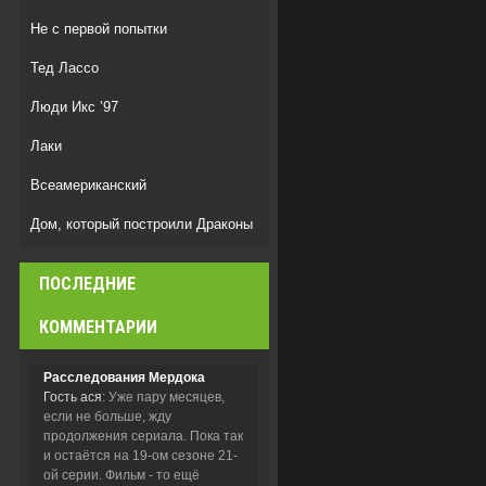
Не с первой попытки
Тед Лассо
Люди Икс ’97
Лаки
Всеамериканский
Дом, который построили Драконы
Дом Дракона
ПОСЛЕДНИЕ
Спецназ: Львица
КОММЕНТАРИИ
Расследования Мердока
Гость ася
: Уже пару месяцев,
если не больше, жду
продолжения сериала. Пока так
и остаётся на 19-ом сезоне 21-
ой серии. Фильм - то ещё