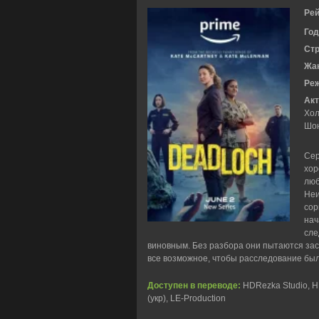
Рей
Год
Ст
Жа
Ре
Акт
Хол
Шо
Сер
хор
люб
Неи
сор
нач
сле
виновным. Без разбора они пытаются зас
все возможное, чтобы расследование бы
Доступен в переводе:
HDRezka Studio, HD
(укр), LE-Production