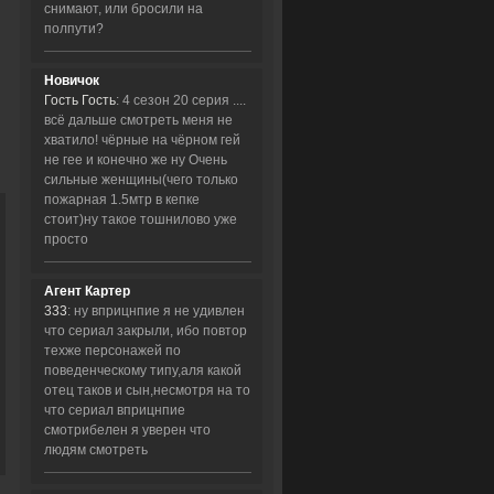
снимают, или бросили на
полпути?
Новичок
Гость Гость
: 4 сезон 20 серия ....
всё дальше смотреть меня не
хватило! чёрные на чёрном гей
не гее и конечно же ну Очень
сильные женщины(чего только
пожарная 1.5мтр в кепке
стоит)ну такое тошнилово уже
просто
Агент Картер
333
: ну вприцнпие я не удивлен
что сериал закрыли, ибо повтор
техже персонажей по
поведенческому типу,аля какой
отец таков и сын,несмотря на то
что сериал вприцнпие
смотрибелен я уверен что
людям смотреть