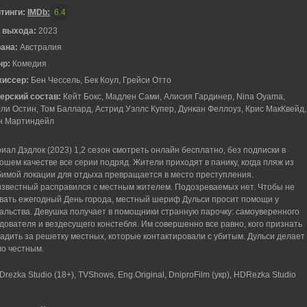
тинги:
IMDb:
6.4
 выхода:
2023
рана:
Австралия
нр:
Комедия
жиссер:
Бен Чессель, Бек Коул, Грейси Отто
ерский состав:
Кейт Бокс, Мадлен Сами, Алисия Гардинер, Nina Oyama,
ли Остин, Том Баллард, Астрид Уэллс Купер, Дункан Феллоуз, Крис МакКвейд,
н Мартиндейл
иал Дэдлок (2023) 1,2 сезон смотреть онлайн бесплатно, без подписки в
ошем качестве все серии подряд. Жители приходят в панику, когда пляж из
имой локации для отдыха превращается в место преступления.
звестный расправился с местным жителем. Подозреваемых нет. Чтобы не
вать ежегодный День города, местный шериф Дульси просит помощи у
альства. Девушка получает в помощники странную парочку: самоуверенного
дователя и вездесущего констебля. Им совершенно все равно, кого признать
адить за решетку местных, которые контактировали с убитым. Дульси делает
ло честным.
rezka Studio (18+), TVShows, Eng.Original, DniproFilm (укр), HDRezka Studio