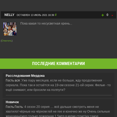
+
-
NELLY
#
0
ОСТАВЛЕН 13 ИЮЛЬ 2021 16:39
Пока какая то несусветная хрень...
(
Ответить
)
ПОСЛЕДНИЕ КОММЕНТАРИИ
Расследования Мердока
Гость ася
: Уже пару месяцев, если не больше, жду продолжения
сериала. Пока так и остаётся на 19-ом сезоне 21-ой серии. Фильм - то
ещё снимают, или бросили на полпути?
Новичок
Гость Гость
: 4 сезон 20 серия .... всё дальше смотреть меня не
хватило! чёрные на чёрном гей не гее и конечно же ну Очень сильные
женщины(чего только пожарная 1.5мтр в кепке стоит)ну такое