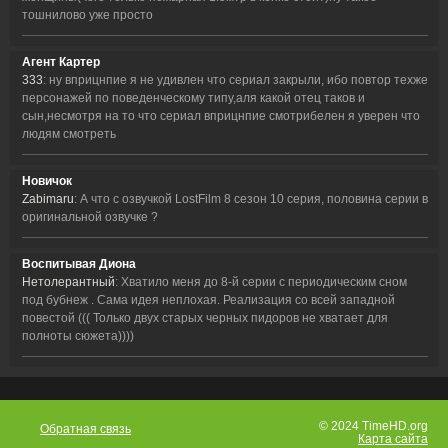
тошнилово уже просто
Агент Картер
333
: ну вприцнпие я не удивлен что сериал закрыли, ибо повтор техже
персонажей по поведенческому типу,аля какой отец таков и
сын,несмотря на то что сериал вприцнпие смотрибелен я уверен что
людям смотреть
Новичок
Zabimaru
: А что с озвучкой LostFilm 8 сезон 10 серия, половина серии в
оригинальной озвучке ?
Воспитывая Диона
Нетолерантный
: Хватило меня до 8-й серии с периодическим сном
под бубнеж . Сама идея неплохая. Реализация со всей западной
повестой ((( Только двух старых черных пидоров не хватает для
полноты сюжета))))
© 2024 TimeHD.org
Обратная связь
Карта сайта