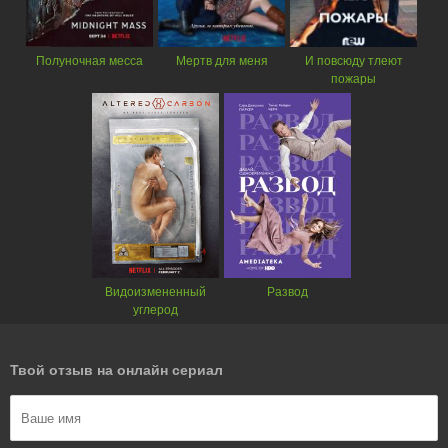
Полуночная месса
Мертв для меня
И повсюду тлеют
пожары
Видоизмененный
Развод
углерод
Твой отзыв на онлайн сериал