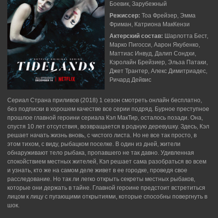
Боевик, Зарубежный
Режиссер:
Тоа Фрейзер, Эмма
Фриман, Катриона МакКензи
Актерский состав:
Шарлотта Бест,
Марко Пигосси, Аарон Якубенко,
Маттиас Инвуд, Далип Сондхи,
Кэролайн Брейзиер, Эльза Патаки,
Джет Трантер, Алекс Димитриадес,
Ричард Дейвис
Сериал Страна приливов (2018) 1 сезон смотреть онлайн бесплатно,
без подписки в хорошем качестве все серии подряд. Бурное преступное
прошлое главной героини сериала Кэл МакТир, осталось позади. Она,
спустя 10 лет отсутствия, возвращается в родную деревушку. Здесь, Кэл
решает начать жизнь вновь, с чистого листа. Но не все так просто, в
этом тихом, с виду, рыбацком поселке. В один из дней, жители
обнаруживают тело рыбака, пропавшего не так давно. Удивленная
спокойствием местных жителей, Кэл решает сама разобраться во всем
и узнать, кто же на самом деле живет в ее городке, проведя свое
расследование. Но так ли легко открыть секреты местных рыбаков,
которые они держать в тайне. Главной героине предстоит встретиться
лицом к лицу с пугающими открытиями, которые способны повергнуть в
шок.