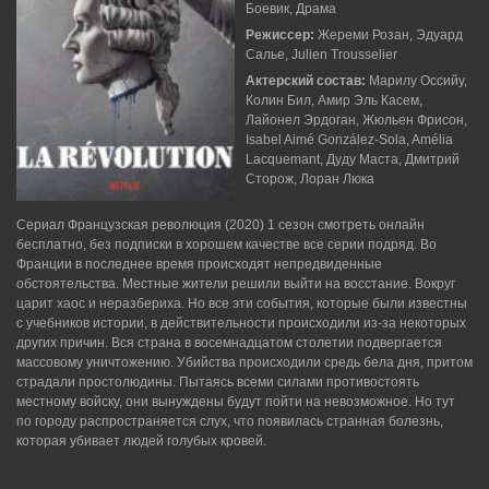
Боевик, Драма
Режиссер:
Жереми Розан, Эдуард
Салье, Julien Trousselier
Актерский состав:
Марилу Оссийу,
Колин Бил, Амир Эль Касем,
Лайонел Эрдоган, Жюльен Фрисон,
Isabel Aimé González-Sola, Amélia
Lacquemant, Дуду Маста, Дмитрий
Сторож, Лоран Люка
Сериал Французская революция (2020) 1 сезон смотреть онлайн
бесплатно, без подписки в хорошем качестве все серии подряд. Во
Франции в последнее время происходят непредвиденные
обстоятельства. Местные жители решили выйти на восстание. Вокруг
царит хаос и неразбериха. Но все эти события, которые были известны
с учебников истории, в действительности происходили из-за некоторых
других причин. Вся страна в восемнадцатом столетии подвергается
массовому уничтожению. Убийства происходили средь бела дня, притом
страдали простолюдины. Пытаясь всеми силами противостоять
местному войску, они вынуждены будут пойти на невозможное. Но тут
по городу распространяется слух, что появилась странная болезнь,
которая убивает людей голубых кровей.