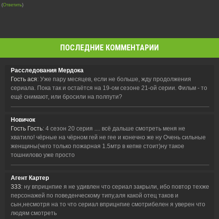
(
Ответить
)
ПОСЛЕДНИЕ КОММЕНТАРИИ
Расследования Мердока
Гость ася
: Уже пару месяцев, если не больше, жду продолжения
сериала. Пока так и остаётся на 19-ом сезоне 21-ой серии. Фильм - то
ещё снимают, или бросили на полпути?
Новичок
Гость Гость
: 4 сезон 20 серия .... всё дальше смотреть меня не
хватило! чёрные на чёрном гей не гее и конечно же ну Очень сильные
женщины(чего только пожарная 1.5мтр в кепке стоит)ну такое
тошнилово уже просто
Агент Картер
333
: ну вприцнпие я не удивлен что сериал закрыли, ибо повтор техже
персонажей по поведенческому типу,аля какой отец таков и
сын,несмотря на то что сериал вприцнпие смотрибелен я уверен что
людям смотреть