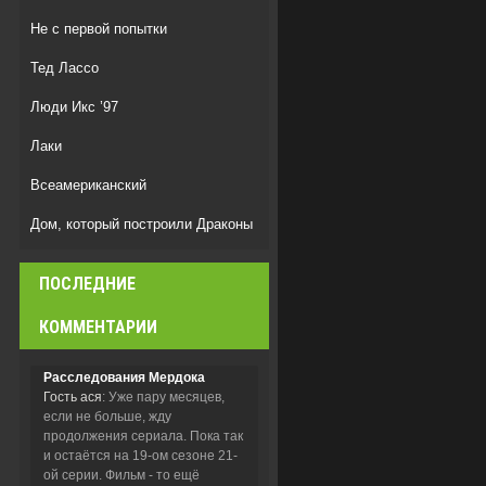
Не с первой попытки
Тед Лассо
Люди Икс ’97
Лаки
Всеамериканский
Дом, который построили Драконы
Дом Дракона
ПОСЛЕДНИЕ
Спецназ: Львица
КОММЕНТАРИИ
Расследования Мердока
Гость ася
: Уже пару месяцев,
если не больше, жду
продолжения сериала. Пока так
и остаётся на 19-ом сезоне 21-
ой серии. Фильм - то ещё