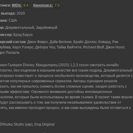
тинги:
IMDb:
8.4
Кинопоиск:
7.5
 выхода:
2020
рана:
США
нр:
Документальный, Зарубежный
жиссер:
Брэд Барух
ерский состав:
Джон Фавро, Дэйв Филони, Брайс Даллас Ховард, Рик
уйива, Карл Уэзерс, Дебора Чоу, Тайка Вайтити, Richard Bluff, Джон Нолл,
ро Паскаль
иал Галерея Disney: Мандалорец (2020) 1,2,3 сезон смотреть онлайн
платно, без подписки в хорошем качестве все серии подряд. Документальный
есериал повествует о процессе необычного производства, который делится с
етом популярных современных сериалов. Авторы сценария решили
азать, как им пришлось снимать более сложные сценки, заодно работать с
ными эффектами. Огромного внимания достойны инновационные
нологии, которые были использованы во время съемок. В проект также вошли
 будут рассказывать о том, как получили незабываемое удовольствие от
нять, как именно проходил процесс, и как сами вынуждены были готовиться к
Rezka Studio (укр), Eng.Original