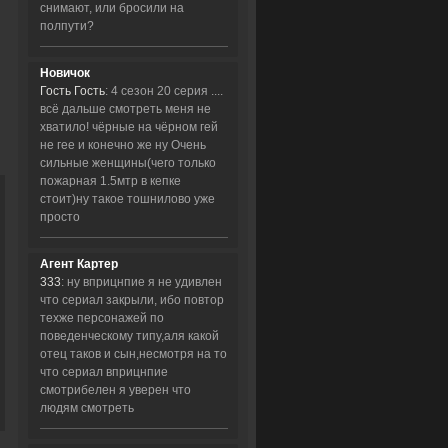
снимают, или бросили на
полпути?
Новичок
Гость Гость
: 4 сезон 20 серия ....
всё дальше смотреть меня не
хватило! чёрные на чёрном гей
не гее и конечно же ну Очень
сильные женщины(чего только
пожарная 1.5мтр в кепке
стоит)ну такое тошнилово уже
просто
Агент Картер
333
: ну вприцнпие я не удивлен
что сериал закрыли, ибо повтор
техже персонажей по
поведенческому типу,аля какой
отец таков и сын,несмотря на то
что сериал вприцнпие
смотрибелен я уверен что
людям смотреть