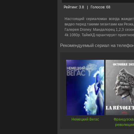
Рейтинг:
3.8
|
Голосов:
68
Настоящий сериаломан всегда жаждет
видео перед такими гигантами как Резка
Галерея Disney: Мандалорец 1,2,3 сезон
4k 1080p. ТаймХД гарантирует приятно
Рекомендуемый сериал на телефон
Немецкий Вегас
Французска
революци