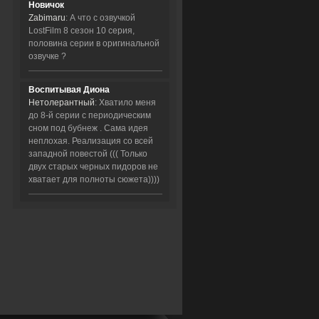
Новичок
Zabimaru
: А что с озвучкой
LostFilm 8 сезон 10 серия,
половина серии в оригинальной
озвучке ?
Воспитывая Диона
Нетолерантный
: Хватило меня
до 8-й серии с периодическим
сном под бубнеж . Сама идея
неплохая. Реализация со всей
западной повестой ((( Только
двух старых черных пидоров не
хватает для полноты сюжета))))