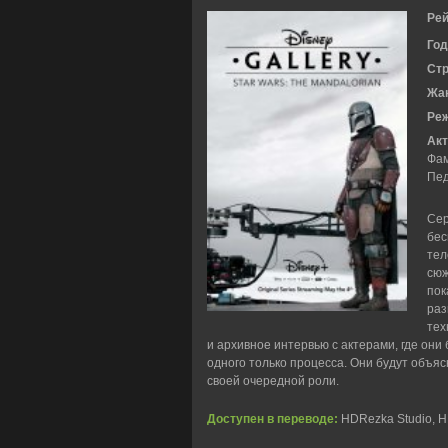
Рей
Год
Ст
Жа
Ре
Акт
Фам
Пед
Сер
бес
тел
сюж
пок
раз
тех
и архивное интервью с актерами, где они
одного только процесса. Они будут объяс
своей очередной роли.
Доступен в переводе:
HDRezka Studio, HD