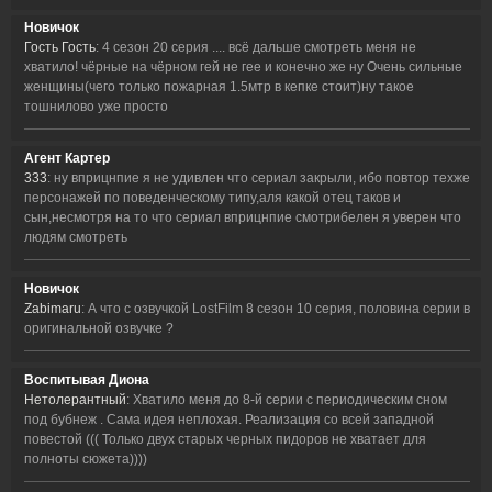
Новичок
Гость Гость
: 4 сезон 20 серия .... всё дальше смотреть меня не
хватило! чёрные на чёрном гей не гее и конечно же ну Очень сильные
женщины(чего только пожарная 1.5мтр в кепке стоит)ну такое
тошнилово уже просто
Агент Картер
333
: ну вприцнпие я не удивлен что сериал закрыли, ибо повтор техже
персонажей по поведенческому типу,аля какой отец таков и
сын,несмотря на то что сериал вприцнпие смотрибелен я уверен что
людям смотреть
Новичок
Zabimaru
: А что с озвучкой LostFilm 8 сезон 10 серия, половина серии в
оригинальной озвучке ?
Воспитывая Диона
Нетолерантный
: Хватило меня до 8-й серии с периодическим сном
под бубнеж . Сама идея неплохая. Реализация со всей западной
повестой ((( Только двух старых черных пидоров не хватает для
полноты сюжета))))