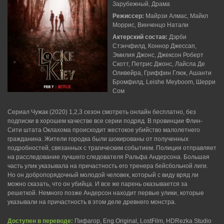
Зарубежный, Драма
Режиссер:
Майрзи Алмас, Майкл
Моррис, Винченцо Натали
Актерский состав:
Дэрби
Стэнчфилд, Коннор Джессап,
Эмилия Джонс, Джексон Роберт
Скотт, Петрис Джонс, Лайсла Де
Оливейра, Гриффин Глюк, Ашанти
Бромфилд, Leishe Meyboom, Шерри
Сом
Сериал Чужак (2020) 1,2,3 сезон смотреть онлайн бесплатно, без
подписки в хорошем качестве все серии подряд. В провинции Флин-
Сити штата Оклахома происходит жестокое убийство малолетнего
гражданина. Жители городка были шокированы от полученных
подробностей, связанных с трагическим событием. Полиция отправляет
на расследование лучшего следователя Ральфа Андерсона. Большая
часть улик указывала на причастность его тренера бейсбольной лиги.
Но он добропорядочный молодой человек, который с виду вряд ли
можно сказать, что он убийца. И все же парень оказывается за
решеткой. Немного позже Андерсон находит первые улики, которые
указывали на причастность в этом деле древнего монстра.
Доступен в переводе:
Пифагор, Eng.Original, LostFilm, HDRezka Studio