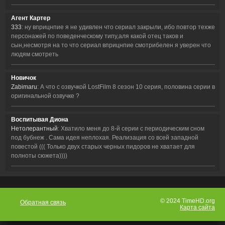
Агент Картер
333
: ну вприцнпие я не удивлен что сериал закрыли, ибо повтор техже
персонажей по поведенческому типу,аля какой отец таков и
сын,несмотря на то что сериал вприцнпие смотрибелен я уверен что
людям смотреть
Новичок
Zabimaru
: А что с озвучкой LostFilm 8 сезон 10 серия, половина серии в
оригинальной озвучке ?
Воспитывая Диона
Нетолерантный
: Хватило меня до 8-й серии с периодическим сном
под бубнеж . Сама идея неплохая. Реализация со всей западной
повестой ((( Только двух старых черных пидоров не хватает для
полноты сюжета))))
© 2024 TimeHD.org
Обратная связь
Карта сайта