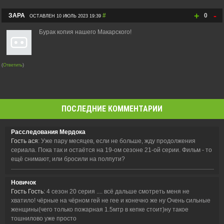
+
-
ЗАРА
#
0
ОСТАВЛЕН 10 ИЮЛЬ 2023 19:39
Бурак копия нашего Макарского!
(
Ответить
)
ПОСЛЕДНИЕ КОММЕНТАРИИ
Расследования Мердока
Гость ася
: Уже пару месяцев, если не больше, жду продолжения
сериала. Пока так и остаётся на 19-ом сезоне 21-ой серии. Фильм - то
ещё снимают, или бросили на полпути?
Новичок
Гость Гость
: 4 сезон 20 серия .... всё дальше смотреть меня не
хватило! чёрные на чёрном гей не гее и конечно же ну Очень сильные
женщины(чего только пожарная 1.5мтр в кепке стоит)ну такое
тошнилово уже просто