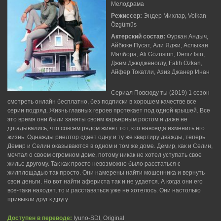
Мелодрама
Режиссер:
Эндер Михлар, Volkan
Özgümüs
Актерский состав:
Фуркан Андыч,
Айбюке Пусат, Али Яджи, Аслыхан
Малбора, Ali Gözüsirin, Deniz Isin,
Джем Джюдженоглу, Fatih Özkan,
Айфер Токатли, Азиз Джанер Инан
Сериал Повсюду ты (2019) 1 сезон
смотреть онлайн бесплатно, без подписки в хорошем качестве все
серии подряд. Жизнь главных героев протекает под одной крышей. Все
это время они были заняты своим карьерным ростом и даже не
догадывались, что совсем рядом живет тот, кто навсегда изменить его
жизнь. Однажды риелтор сдает одну и ту же квартиру дважды, теперь
Демир и Селин оказываются в одном и том же доме. Демир, как и Селин,
мечтал о своем огромном доме, потому никак не хотел уступать свое
жилье другому. Так как просто невозможно было расстаться с
жилплощадью так просто. Они намерены найти мошенника и вернуть
свои деньги. Но вот найти афериста так и не удается. А когда они его
все-таки находят, то и расставаться уже не хотелось. Они настолько
привыкли друг к другу.
Доступен в переводе:
Iyuno-SDI, Original