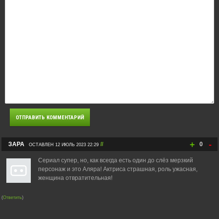
+
-
ЗАРА
#
0
ОСТАВЛЕН 12 ИЮЛЬ 2023 22:29
Сериал супер, но, как всегда есть один до слёз мерзкий
персонаж и это Аляра! Актриса страшная, роль ужасная,
женщина отвратительная!
(
Ответить
)