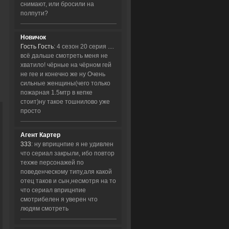
снимают, или бросили на
полпути?
Новичок
Гость Гость
: 4 сезон 20 серия ....
всё дальше смотреть меня не
хватило! чёрные на чёрном гей
не гее и конечно же ну Очень
сильные женщины(чего только
пожарная 1.5мтр в кепке
стоит)ну такое тошнилово уже
просто
Агент Картер
333
: ну вприцнпие я не удивлен
что сериал закрыли, ибо повтор
техже персонажей по
поведенческому типу,аля какой
отец таков и сын,несмотря на то
что сериал вприцнпие
смотрибелен я уверен что
людям смотреть