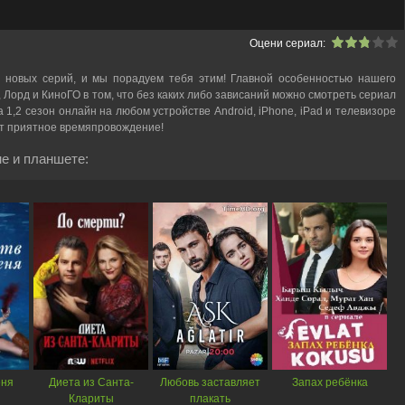
Оцени сериал:
 новых серий, и мы порадуем тебя этим! Главной особенностью нашего
, Лорд и КиноГО в том, что без каких либо зависаний можно смотреть cериал
а 1,2 сезон онлайн на любом устройстве Android, iPhone, iPad и телевизоре
ет приятное времяпровождение!
е и планшете:
еня
Диета из Санта-
Любовь заставляет
Запах ребёнка
Клариты
плакать