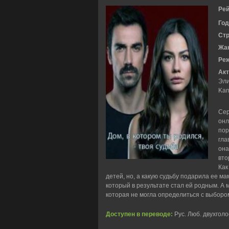
Рей
Год
Ст
Жа
Ре
Акт
Эли
Kan
Сер
онл
пор
гла
она
вто
Как
детей, но, а какую судьбу подарила ее ма
который в результате стал ей родным. А 
которая не могла определиться с выборо
Доступен в переводе:
Рус. Люб. двухгол