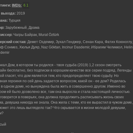
тинги:
IMDb:
6.1
 выхода:
2019
рана:
Турция
нр:
Зарубежный, Драма
жиссер:
Чагры Байрак, Murat Öztürk
ерский состав:
Демет Оздемир, Зухал Генджер, Сенан Кара, Фатих Коюноглу,
ф Сонмез, Хюлья Дуяр, Naz Göktan, Incinur Dasdemir, Ибрагим Челиккол, Helin
demir
иал Дом, в котором ты родился - твоя судьба (2019) 1,2 сезон смотреть
айн бесплатно, без подписки в хорошем качестве все серии подряд. Легенды
ой гласят, что дом является тем, кто предопределяет твою судьбу. Но
вная героиня по сей день задается вопросом, какой он - ее дом? Родилась
 в одном доме, но вынуждена была жить в совершенно другом. Именно во
ром ей было дозволено все, там она выросла и стала настоящей личностью.
 говорится в поверьях, она должна продолжить расписывать жизнь своих
ма, девушка никогда не знала. Она жила с теми, кто ее вырастил в чужом доме,
может это лишь выглядело так? Что скрывается в жизни молодой девушки,
м?
осый