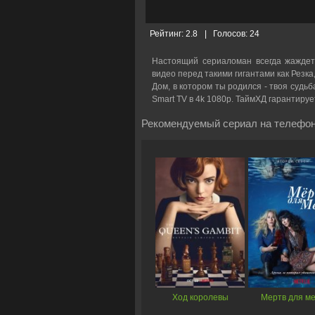
Рейтинг:
2.8
|
Голосов:
24
Настоящий сериаломан всегда жаждет
видео перед такими гигантами как Резка
Дом, в котором ты родился - твоя судьб
Smart TV в 4k 1080p. ТаймХД гарантиру
Рекомендуемый сериал на телефон
Ход королевы
Мертв для м