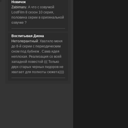
Новичок
Zabimaru
: А что с озвучкой
LostFilm 8 сезон 10 серия,
половина серии в оригинальной
озвучке ?
Воспитывая Диона
Нетолерантный
: Хватило меня
до 8-й серии с периодическим
сном под бубнеж . Сама идея
неплохая. Реализация со всей
западной повестой ((( Только
двух старых черных пидоров не
хватает для полноты сюжета))))