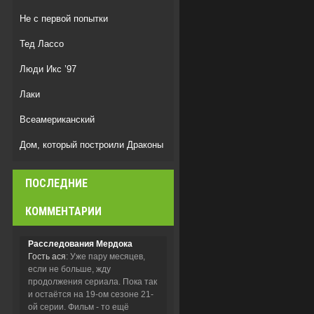
Не с первой попытки
Тед Лассо
Люди Икс ’97
Лаки
Всеамериканский
Дом, который построили Драконы
Дом Дракона
ПОСЛЕДНИЕ
Спецназ: Львица
КОММЕНТАРИИ
Расследования Мердока
Гость ася
: Уже пару месяцев,
если не больше, жду
продолжения сериала. Пока так
и остаётся на 19-ом сезоне 21-
ой серии. Фильм - то ещё