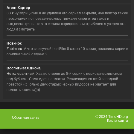
Агент Картер
333
: ну вприцнпие я не удивлен что сериал закрыли, ибо повтор техже
персонажей по поведенческому типу,аля какой отец таков и
сын,несмотря на то что сериал вприцнпие смотрибелен я уверен что
людям смотреть
Новичок
Zabimaru
: А что с озвучкой LostFilm 8 сезон 10 серия, половина серии в
оригинальной озвучке ?
Воспитывая Диона
Нетолерантный
: Хватило меня до 8-й серии с периодическим сном
под бубнеж . Сама идея неплохая. Реализация со всей западной
повестой ((( Только двух старых черных пидоров не хватает для
полноты сюжета))))
© 2024 TimeHD.org
Обратная связь
Карта сайта