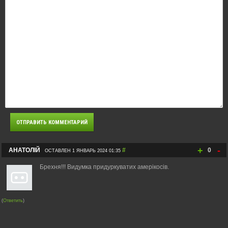
+
-
АНАТОЛІЙ
#
0
ОСТАВЛЕН 1 ЯНВАРЬ 2024 01:35
Брехня!!! Видумка придуркуватих амерікосів.
(
Ответить
)