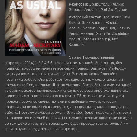
Режиссер:
Эрик Столц, Феликс
Энрикез Алькала, Роб Дж. Гринли
Актерский состав:
Теа Леони, Тим
Дейли, Эрих Берген, Желько
Иванек, Уоллис Карри-Вуд, Патина
Ренеа Миллер, Эван Ро, Джеффри
Аренд, Кэтерин Херцер, Кит
Кэрредин
Сериал Государственный
секретарь (2014) 1,2,3,4,5,6 сезон смотреть онлайн бесплатно, без
подписки в хорошем качестве все серии подряд. Элизабет МакКрод -
очень умная и талантливая женщина. Все свою жизнь Элизабет
посвятила работе. Она работает государственным секретарем при
президенте Соединенных Штатов Америки. Это работа является одной
из самых высокооплачиваемых и сложных во всем мире. Женщине уже
надоела вся это политическая волокита. Ей хотелось взять отпуск и
провести время со своими детьми и с любящим мужем, который
практически не видит свою жену, ведь она целыми днями пропадает на
работе. Поэтому в скором времени Элизабет берет недельный отпуск и
отправляется с семьей на пляж. Но государственные чиновники находят
ее там. Дело в том, что в Белом доме будут проводиться встречи. И им
срочно нужен государственный секретарь.