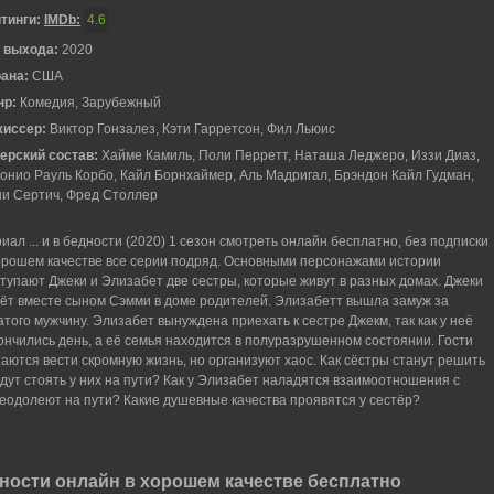
тинги:
IMDb:
4.6
 выхода:
2020
рана:
США
нр:
Комедия, Зарубежный
жиссер:
Виктор Гонзалез, Кэти Гарретсон, Фил Льюис
ерский состав:
Хайме Камиль, Поли Перретт, Наташа Леджеро, Иззи Диаз,
онио Рауль Корбо, Кайл Борнхаймер, Аль Мадригал, Брэндон Кайл Гудман,
и Сертич, Фред Столлер
иал ... и в бедности (2020) 1 сезон смотреть онлайн бесплатно, без подписки
орошем качестве все серии подряд. Основными персонажами истории
тупают Джеки и Элизабет две сестры, которые живут в разных домах. Джеки
ёт вместе сыном Сэмми в доме родителей. Элизабетт вышла замуж за
атого мужчину. Элизабет вынуждена приехать к сестре Джекм, так как у неё
ончились день, а её семья находится в полуразрушенном состоянии. Гости
аются вести скромную жизнь, но организуют хаос. Как сёстры станут решить
дут стоять у них на пути? Как у Элизабет наладятся взаимоотношения с
еодолеют на пути? Какие душевные качества проявятся у сестёр?
едности онлайн в хорошем качестве бесплатно