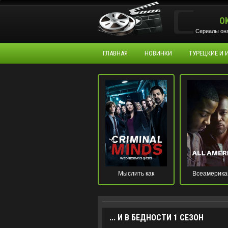
O
Сериалы онл
ГЛАВНАЯ
НОВИНКИ
ТУРЕЦКИЕ И
Мыслить как
Всеамерика
преступник
... И В БЕДНОСТИ 1 СЕЗОН