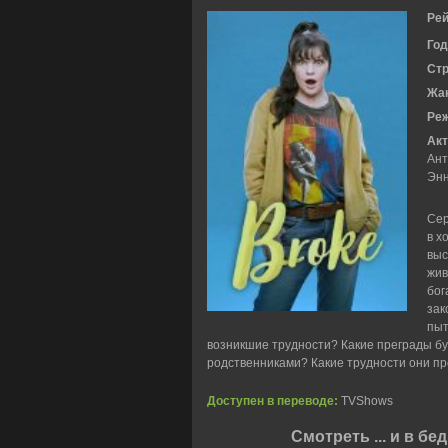
Рей
Год
Ст
Жа
Ре
Акт
Ант
Энн
Сер
в х
выс
жив
бог
зак
пыт
возникшие трудности? Какие преграды бу
родственниками? Какие трудности они пр
Доступен в переводе:
TVShows
Смотреть ... и в б