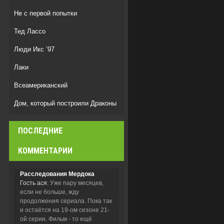
Не с первой попытки
Тед Лассо
Люди Икс ’97
Лаки
Всеамериканский
Дом, который построили Драконы
Дом Дракона
ПОСЛЕДНИЕ
Спецназ: Львица
КОММЕНТАРИИ
Расследования Мердока
Гость ася
: Уже пару месяцев,
если не больше, жду
продолжения сериала. Пока так
и остаётся на 19-ом сезоне 21-
ой серии. Фильм - то ещё