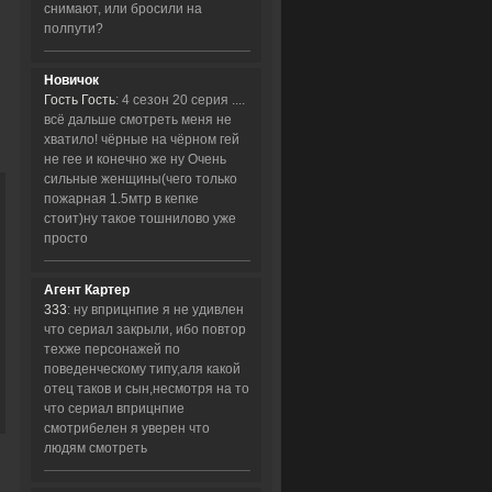
снимают, или бросили на
полпути?
Новичок
Гость Гость
: 4 сезон 20 серия ....
всё дальше смотреть меня не
хватило! чёрные на чёрном гей
не гее и конечно же ну Очень
сильные женщины(чего только
пожарная 1.5мтр в кепке
стоит)ну такое тошнилово уже
просто
Агент Картер
333
: ну вприцнпие я не удивлен
что сериал закрыли, ибо повтор
техже персонажей по
поведенческому типу,аля какой
отец таков и сын,несмотря на то
что сериал вприцнпие
смотрибелен я уверен что
людям смотреть