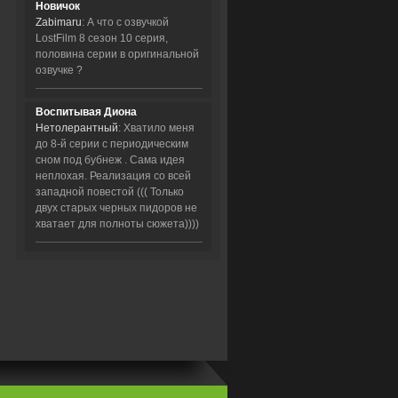
Новичок
Zabimaru
: А что с озвучкой
LostFilm 8 сезон 10 серия,
половина серии в оригинальной
озвучке ?
Воспитывая Диона
Нетолерантный
: Хватило меня
до 8-й серии с периодическим
сном под бубнеж . Сама идея
неплохая. Реализация со всей
западной повестой ((( Только
двух старых черных пидоров не
хватает для полноты сюжета))))