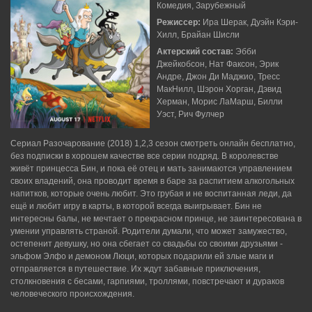
Комедия, Зарубежный
Режиссер:
Ира Шерак, Дуэйн Кэри-
Хилл, Брайан Шисли
Актерский состав:
Эбби
Джейкобсон, Нат Факсон, Эрик
Андре, Джон Ди Маджио, Тресс
МакНилл, Шэрон Хорган, Дэвид
Херман, Морис ЛаМарш, Билли
Уэст, Рич Фулчер
Сериал Разочарование (2018) 1,2,3 сезон смотреть онлайн бесплатно,
без подписки в хорошем качестве все серии подряд. В королевстве
живёт принцесса Бин, и пока её отец и мать занимаются управлением
своих владений, она проводит время в баре за распитием алкогольных
напитков, которые очень любит. Это грубая и не воспитанная леди, да
ещё и любит игру в карты, в которой всегда выигрывает. Бин не
интересны балы, не мечтает о прекрасном принце, не заинтересована в
умении управлять страной. Родители думали, что может замужество,
остепенит девушку, но она сбегает со свадьбы со своими друзьями -
эльфом Элфо и демоном Люци, которых подарили ей злые маги и
отправляется в путешествие. Их ждут забавные приключения,
столкновения с бесами, гарпиями, троллями, повстречают и дураков
человеческого происхождения.