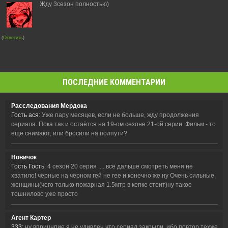
Жду 3сезон полностью)
(
Ответить
)
ПОСЛЕДНИЕ КОММЕНТАРИИ
Расследования Мердока
Гость ася
: Уже пару месяцев, если не больше, жду продолжения
сериала. Пока так и остаётся на 19-ом сезоне 21-ой серии. Фильм - то
ещё снимают, или бросили на полпути?
Новичок
Гость Гость
: 4 сезон 20 серия .... всё дальше смотреть меня не
хватило! чёрные на чёрном гей не гее и конечно же ну Очень сильные
женщины(чего только пожарная 1.5мтр в кепке стоит)ну такое
тошнилово уже просто
Агент Картер
333
: ну вприцнпие я не удивлен что сериал закрыли, ибо повтор техже