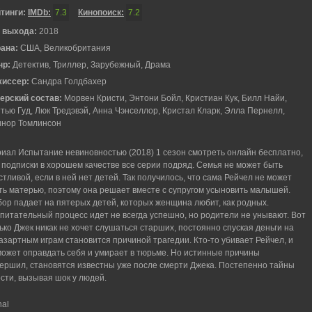
тинги:
IMDb:
7.3
Кинопоиск:
7.2
 выхода:
2018
рана:
США, Великобритания
нр:
Детектив, Триллер, Зарубежный, Драма
жиссер:
Сандра Голдбахер
ерский состав:
Морвен Кристи, Энтони Бойл, Кристиан Кук, Билл Найи,
тью Гуд, Люк Тредэвэй, Анна Чэнселлор, Кристал Кларк, Элла Пернелл,
нор Томлинсон
иал Испытание невиновностью (2018) 1 сезон смотреть онлайн бесплатно,
 подписки в хорошем качестве все серии подряд. Семья не может быть
стливой, если в ней нет детей. Так получилось, что сама Рейчел не может
ть матерью, поэтому она решает вместе с супругом усыновить малышей.
ор падает на пятерых детей, которых женщина любит, как родных.
питательный процесс идет не всегда успешно, но родители не унывают. Вот
ько Джек никак не хочет слушаться старших, постоянно спуская деньги на
 азартным играм становится причиной трагедии. Кто-то убивает Рейчел, и
может оправдать себя и умирает в тюрьме. Но истинные причины
овершил, становятся известны уже после смерти Джека. Постепенно тайны
сти, вызывая шок у людей.
nal