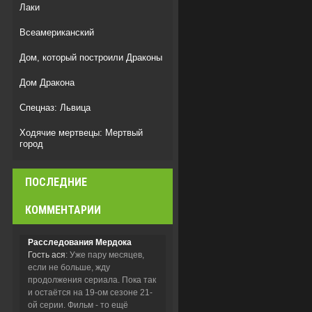
Лаки
Всеамериканский
Дом, который построили Драконы
Дом Дракона
Спецназ: Львица
Ходячие мертвецы: Мертвый
город
Вестис
ПОСЛЕДНИЕ
Бункер/Укрытие
КОММЕНТАРИИ
Расследования Мердока
Гость ася
: Уже пару месяцев,
если не больше, жду
продолжения сериала. Пока так
и остаётся на 19-ом сезоне 21-
ой серии. Фильм - то ещё