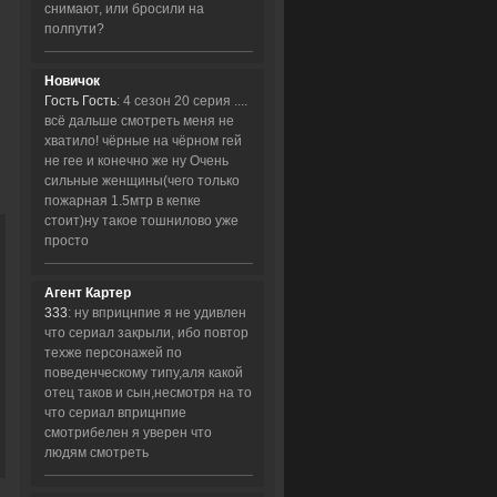
снимают, или бросили на
полпути?
Новичок
Гость Гость
: 4 сезон 20 серия ....
всё дальше смотреть меня не
хватило! чёрные на чёрном гей
не гее и конечно же ну Очень
сильные женщины(чего только
пожарная 1.5мтр в кепке
стоит)ну такое тошнилово уже
просто
Агент Картер
333
: ну вприцнпие я не удивлен
что сериал закрыли, ибо повтор
техже персонажей по
поведенческому типу,аля какой
отец таков и сын,несмотря на то
что сериал вприцнпие
смотрибелен я уверен что
людям смотреть