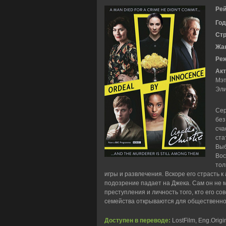
Рей
Год
Ст
Жа
Ре
Акт
Мэт
Эли
Сер
без
сча
ста
Выб
Вос
тол
игры и развлечения. Вскоре его страсть к
подозрение падает на Джека. Сам он не 
преступления и личность того, кто его с
семейства открываются для общественно
Доступен в переводе:
LostFilm, Eng.Origi