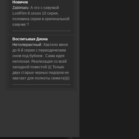
Новичок
Zabimaru
: А что с озвучкой
LostFilm 8 сезон 10 серия,
половина серии в оригинальной
озвучке ?
Воспитывая Диона
Нетолерантный
: Хватило меня
до 8-й серии с периодическим
сном под бубнеж . Сама идея
неплохая. Реализация со всей
западной повестой ((( Только
двух старых черных пидоров не
хватает для полноты сюжета))))