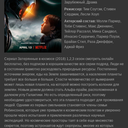
Зарубежный, Драма
Режиссер:
Тим Соутэм, Стивен
Серджик, Лесли Хоуп
Актерский состав:
Молли Паркер,
Тоби Стивенс, Макс Дженкинс,
Тейлор Расселл, Мина Сандвол,
Игнасио Серричио, Паркер Поузи,
Брайан Стил, Раза Джеффри,
Аджай Фриз
Сериал Затерянные в космосе (2018) 1,2,3 сезон смотреть онлайн
бесплатно, без подписки в хорошем качестве все серии подряд. Люди не
в состоянии грамотно расходовать природные ресурсы. Постепенно
источники энергии, еды на Земле заканчиваются, а население планеты
требует все больше и больше. Спасти человечество от вымирания
может лишь новая планета, на которой можно построить колонии для
землян. Новым домом должна стать Альфа-прайм, расположенная в
далеком углу Галактики. Но есть определенный риск, поэтому
необходимо удостовериться, что эта планета подходит для проживания
людей. Одними из первых смельчаков становятся члены семьи
Робинсонов, которые уже привыкли к космическим полетам и уверенно
прошли через испытания и приключения различных научных
экспедиций. Но космические просторы таят в себе еще множество
секретов, поэтому астронавтов ждут сюрпризы, многие из которых