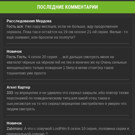
ПОСЛЕДНИЕ КОММЕНТАРИИ
Расследования Мердока
Гость ася
: Уже пару месяцев, если не больше, жду продолжения
сериала. Пока так и остаётся на 19-ом сезоне 21-ой серии. Фильм - то
ещё снимают, или бросили на полпути?
Новичок
Гость Гость
: 4 сезон 20 серия .... всё дальше смотреть меня не
хватило! чёрные на чёрном гей не гее и конечно же ну Очень сильные
женщины(чего только пожарная 1.5мтр в кепке стоит)ну такое
тошнилово уже просто
Агент Картер
333
: ну вприцнпие я не удивлен что сериал закрыли, ибо повтор техже
персонажей по поведенческому типу,аля какой отец таков и
сын,несмотря на то что сериал вприцнпие смотрибелен я уверен что
людям смотреть
Новичок
Zabimaru
: А что с озвучкой LostFilm 8 сезон 10 серия, половина серии в
оригинальной озвучке ?