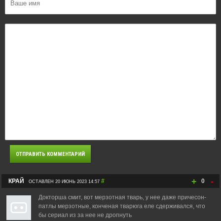
+
-
КРАЙ
#
0
ОСТАВЛЕН 20 ИЮНЬ 2023 14:57
Докторша смит, вот мерзотная тварь, у нее даже причесон-
патлы мерзотные, конченая тварюга еле сдерживался, что
бы сериал из за нее не дропнуть