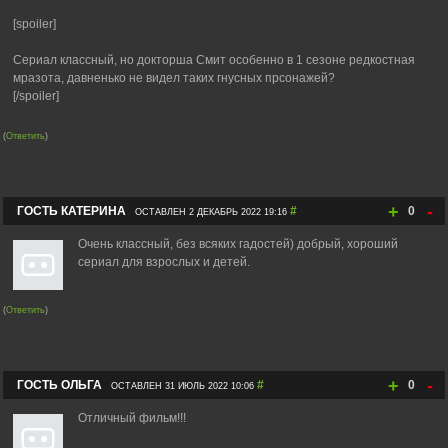
[spoiler]
Сериал классный, но докторша Смит особенно в 1 сезоне редкостная
мразота, давненько не видел таких гнусных прсонажей?
[/spoiler]
(
Ответить
)
+
-
ГОСТЬ КАТЕРИНА
#
0
ОСТАВЛЕН 2 ДЕКАБРЬ 2022 19:16
Очень классный, без всяких гадостей) добрый, хороший
сериал для взрослых и детей.
(
Ответить
)
+
-
ГОСТЬ ОЛЬГА
#
0
ОСТАВЛЕН 31 ИЮЛЬ 2022 10:06
Отличный фильм!!!