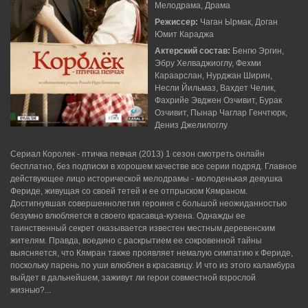
Мелодрама, Драма
Режиссер:
Чаган Ырмак, Доган
Юмит Караджа
Актерский состав:
Бенгю Эргин,
Эбру Хелваджиоглу, Фехми
Караарслан, Нурджан Ширин,
Несли Йильмаз, Вахдет Челик,
Фахрийе Эвджен Озчивит, Бурак
Озчивит, Пынар Чаглар Генчтюрк,
Дениз Джелилоглу
Сериал Королек - птичка певчая (2013) 1 сезон смотреть онлайн
бесплатно, без подписки в хорошем качестве все серии подряд. Главное
действующее лицо исторической мелодрамы - молоденькая девушка
Фериде, живущая со своей тетей и ее отпрыском Кямраном.
Достигнувшая совершеннолетия героиня с большой неожиданностью
безумно влюбляется в своего красавца-кузена. Однажды ее
таинственный секрет оказывается известен местным деревенским
жителям. Правда, воедино с раскрытием ее сокровенной тайны
выясняется, что Кямран также проявляет немалую симпатию к Фериде,
поскольку парень по уши влюблен в красавицу. И что из этого каламбура
выйдет в дальнейшем, заживут ли герои совместной взрослой
жизнью?...