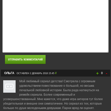
+
-
ОЛЬГА
#
0
ОСТАВЛЕН 2 ДЕКАБРЬ 2018 15:45
Мой любимый сериал детства! Смотрела с огромным
удовольствием повествование о большой, но весьма
печальной любовной истории. Была рада наткнуться на
ремейк сериала. Более современный и
усовершенствованный. Мне кажется, что даже игра актеров тут более
убедительная и внешне они симпатичнее. Но сериал из тех, которые
больше по душе молоденьким девушкам. Парни вряд ли оценят.