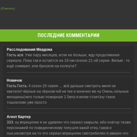
(
Ответить
)
ПОСЛЕДНИЕ КОММЕНТАРИИ
Расследования Мердока
Гость ася
: Уже пару месяцев, если не больше, жду продолжения
сериала. Пока так и остаётся на 19-ом сезоне 21-ой серии. Фильм - то
ещё снимают, или бросили на полпути?
Новичок
Гость Гость
: 4 сезон 20 серия .... всё дальше смотреть меня не
хватило! чёрные на чёрном гей не гее и конечно же ну Очень сильные
женщины(чего только пожарная 1.5мтр в кепке стоит)ну такое
тошнилово уже просто
Агент Картер
333
: ну вприцнпие я не удивлен что сериал закрыли, ибо повтор техже
персонажей по поведенческому типу,аля какой отец таков и
сын,несмотря на то что сериал вприцнпие смотрибелен я уверен что