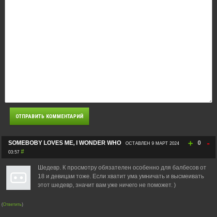
+
-
SOMEBOBY LOVES ME, I WONDER WHO
0
ОСТАВЛЕН 9 МАРТ 2024
#
03:57
Шедевр. К просмотру обязателен особенно для балбесов от
18 и девицам тоже. Если хватит ума умничать и высмеивать
этот шедевр, значит вам уже ничего не поможет. )
(
Ответить
)