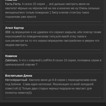
Гость Гость
: 4 сезон 20 серия .... всё дальше смотреть меня не
хватило! чёрные на чёрном гей не гее и конечно же ну Очень сильные
женщины(чего только пожарная 1.5мтр в кепке стоит)ну такое
тошнилово уже просто
Агент Картер
333
: ну вприцнпие я не удивлен что сериал закрыли, ибо повтор техже
персонажей по поведенческому типу,аля какой отец таков и
сын,несмотря на то что сериал вприцнпие смотрибелен я уверен что
людям смотреть
Новичок
Zabimaru
: А что с озвучкой LostFilm 8 сезон 10 серия, половина серии в
оригинальной озвучке ?
Воспитывая Диона
Нетолерантный
: Хватило меня до 8-й серии с периодическим сном
под бубнеж . Сама идея неплохая. Реализация со всей западной
повестой ((( Только двух старых черных пидоров не хватает для
полноты сюжета))))