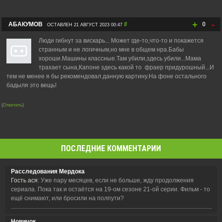
+
-
АБАКУМОВ
#
0
ОСТАВЛЕН 21 АВГУСТ 2023 00:47
Люди гибнут за вискарь... Может где-то,что-то и покажется
странным и не логичным,но мне в общем нра.Бабы
хороши.Машины классные.Там убили,здесь убили...Мама
трахает сына,Капоне здесь какой то фраер придурошный...И
тем не менее я бы рекомендовал данную картину.На фоне остального
бадыля это вещь!
(
Ответить
)
ПОСЛЕДНИЕ КОММЕНТАРИИ
Расследования Мердока
Гость ася
: Уже пару месяцев, если не больше, жду продолжения
сериала. Пока так и остаётся на 19-ом сезоне 21-ой серии. Фильм - то
ещё снимают, или бросили на полпути?
Новичок