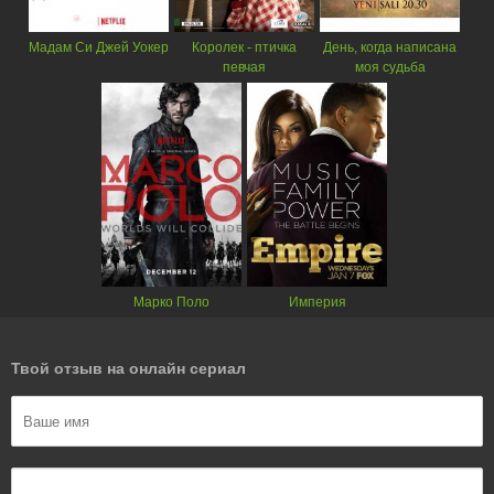
Мадам Си Джей Уокер
Королек - птичка
День, когда написана
певчая
моя судьба
Марко Поло
Империя
Твой отзыв на онлайн сериал