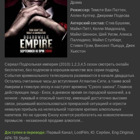
Драма
Режиссер:
Тимоти Ван Паттен,
Аллен Култер, Джереми Подесва
Актерский состав:
Стив Бушеми,
Майкл Питт, Келли Макдоналд,
Майкл Шеннон, Шей Уигэм, Алекса
Палладино, Майкл Стулбарг,
Стивен Грэм, Винсент Пьяцца, Джек
Хьюстон
Сериал Подпольная империя (2010) 1,2,3,4,5 сезон смотреть онлайн
бесплатно, без подписки в хорошем качестве все серии подряд.
События криминального телесериала развиваются в начале двадцатых.
Остались считанные часы до вступления Атлантик-Сити, а также всей
Америки в тяжелую эпоху и наступят времена "Сухого закона". Главное
действующее лицо - Енох, в дневное время он городской казначей, а в
ночное - лукавый и опасный гангстер, имеющий достаточно высокие
связи, решивший воспользоваться прекрасной ситуацией и огрести
немалую прибыль на нелегальной торговле крепких алкогольных
напитков. Но не одному Еноху хочется разбогатеть на новоиспеченном
промысле - незаконной продаже алкоголя...
Доступен в переводе:
Первый Канал, LostFilm, Ю. Сербин, Eng.Original,
АРК-ТВ Studio