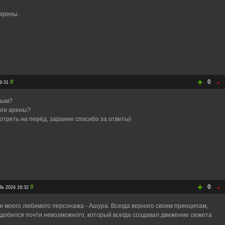
арены.
+
-
#
0
9:31
вым?
оги арены?
мотреть на перёд, заранее спасибо за ответы)
+
-
#
0
 2024 16:32
ли моего любимого персонажа - Ашура. Всегда верного своим принципам,
добился почти невозможного, который всегда создавал движение сюжета