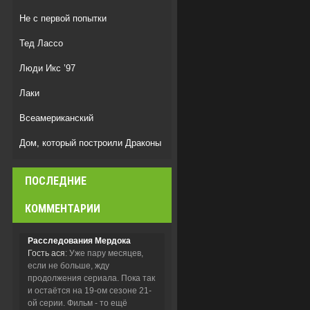
Не с первой попытки
Тед Лассо
Люди Икс ’97
Лаки
Всеамериканский
Дом, который построили Драконы
Дом Дракона
ПОСЛЕДНИЕ
Спецназ: Львица
КОММЕНТАРИИ
Расследования Мердока
Гость ася
: Уже пару месяцев,
если не больше, жду
продолжения сериала. Пока так
и остаётся на 19-ом сезоне 21-
ой серии. Фильм - то ещё