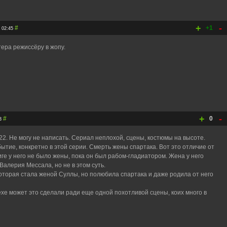
+
-
#
+1
02:45
ера режиссёру в жопу.
+
-
#
0
3
22. Не могу не написать. Сериал неплохой, сцены, костюмы на высоте.
ытие, конкретно в этой серии. Смерть жены спартака. Вот это отличие от
ниге у него не было жены, пока он был рабом-гладиатором. Жена у него
Валерия Мессала, но не в этом суть.
которая стала женой Суллы, но полюбила спартака и даже родила от него
ехе может это сделали ради еще одной похотливой сцены, коих много в