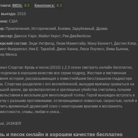
тинги:
IMDb:
8.5
Кинопоиск:
8.3
 выхода:
2010
рана:
США
нр:
Приключения, Исторический, Боевик, Зарубежный, Драма
жиссер:
Джесси Уарн, Майкл Херст, Рик Джейкобсон
ерский состав:
Энди Уитфилд, Лиам Макинтайр, Ману Беннетт, Дастин Клер,
иел Фьюрригал, Ник Е. Тарабэй, Джон Ханна, Люси Лоулесс, Вива Бьянка,
ер Менса
иал Спартак: Кровь и песок (2010) 1,2,3 сезон смотреть онлайн бесплатно,
 подписки в хорошем качестве все серии подряд. Жесткая и явственная
вняя история, рассказывающая о известнейшем бесстрашном гладиаторе
а. Спартака разделили с его возлюбленной, вынудив мужчину сражаться на
ьшой арене, где кровопролитие и зрелищные убийства считались лучшим
вольствием и весельем для многолюдной толпы. Герой вынужден вступать в
атку с разными противниками, отличающимися ловкостью, скоростью, силой и
ючить временный дружеский союз с некоторыми врагами и воспринять
естокости, славы, любви и секса...
nal, JASKIER
вь и песок онлайн в хорошем качестве бесплатно