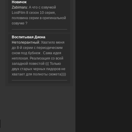
Новичок
Zabimaru
: А что с озвучкой
LostFilm 8 сезон 10 серия,
половина серии в оригинальной
озвучке ?
Воспитывая Диона
Нетолерантный
: Хватило меня
до 8-й серии с периодическим
сном под бубнеж . Сама идея
неплохая. Реализация со всей
западной повестой ((( Только
двух старых черных пидоров не
хватает для полноты сюжета))))