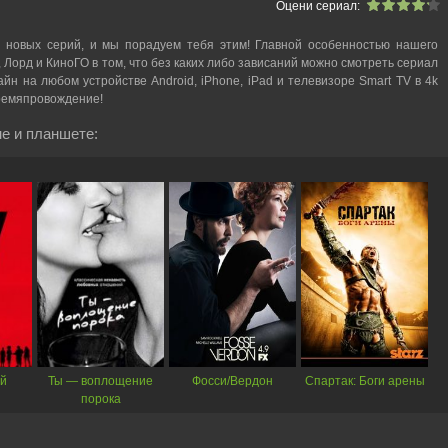
Оцени сериал:
 новых серий, и мы порадуем тебя этим! Главной особенностью нашего
, Лорд и КиноГО в том, что без каких либо зависаний можно смотреть cериал
айн на любом устройстве Android, iPhone, iPad и телевизоре Smart TV в 4k
ремяпровождение!
е и планшете:
ий
Ты — воплощение
Фосси/Вердон
Спартак: Боги арены
порока