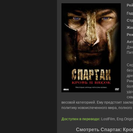
Рей
Год
Ст
Жа
Ре
Акт
Дэн
Пит
Сер
без
дре
Рим
бол
удо
схв
весовой категорией. Ему предстоит закл
политику новоиспеченного мира, полного ж
Доступен в переводе:
LostFilm, Eng.Origi
Смотреть Спартак: Кро