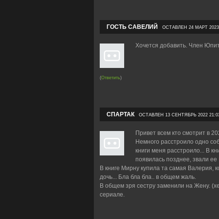
ГОСТЬ САВЕЛИЙ
ОСТАВЛЕН 24 МАРТ 2023 
Хочется добавить. Член Юпит
(
Ответить
)
СПАРТАК
ОСТАВЛЕН 13 СЕНТЯБРЬ 2022 21:0
Привет всем кто смотрит в 20
Немного расстроило одно соб
книги меня расстроило... В к
появилась позднее, звали ее 
В книге Мирну купила та самая Валерия, 
дочь... Бла бла бла.. в общем жаль.
В общем зря сестру заменили на Жену. (х
сериале.