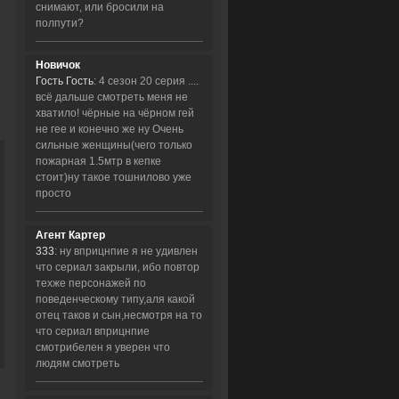
снимают, или бросили на
полпути?
Новичок
Гость Гость
: 4 сезон 20 серия ....
всё дальше смотреть меня не
хватило! чёрные на чёрном гей
не гее и конечно же ну Очень
сильные женщины(чего только
пожарная 1.5мтр в кепке
стоит)ну такое тошнилово уже
просто
Агент Картер
333
: ну вприцнпие я не удивлен
что сериал закрыли, ибо повтор
техже персонажей по
поведенческому типу,аля какой
отец таков и сын,несмотря на то
что сериал вприцнпие
смотрибелен я уверен что
людям смотреть