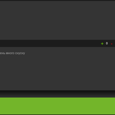
+
-
0
ень много снусну