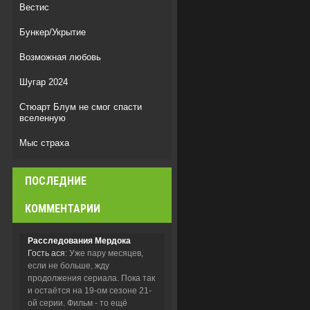
Вестис
Бункер/Укрытие
Возможная любовь
Шугар 2024
Стюарт Блум не смог спасти
вселенную
Мыс страха
Легенда о Vox Machina
ПОСЛЕДНИЕ
Звёздный путь: Странные новые
миры
КОММЕНТАРИИ
Расследования Мердока
Гость ася
: Уже пару месяцев,
если не больше, жду
продолжения сериала. Пока так
и остаётся на 19-ом сезоне 21-
ой серии. Фильм - то ещё