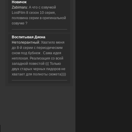
Новичок
Zabimaru
: А что с озвучкой
LostFilm 8 сезон 10 серия,
половина серии в оригинальной
озвучке ?
Воспитывая Диона
Нетолерантный
: Хватило меня
до 8-й серии с периодическим
сном под бубнеж . Сама идея
неплохая. Реализация со всей
западной повестой ((( Только
двух старых черных пидоров не
хватает для полноты сюжета))))