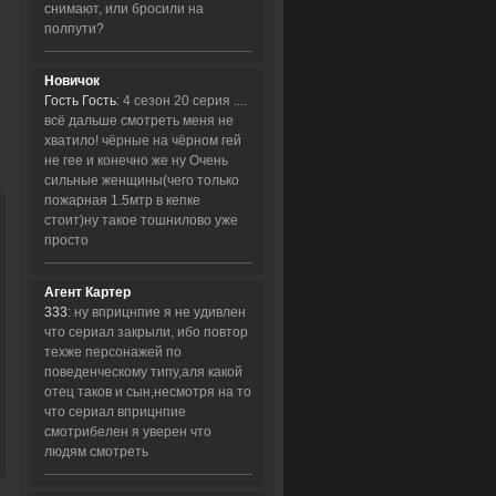
снимают, или бросили на
полпути?
Новичок
Гость Гость
: 4 сезон 20 серия ....
всё дальше смотреть меня не
хватило! чёрные на чёрном гей
не гее и конечно же ну Очень
сильные женщины(чего только
пожарная 1.5мтр в кепке
стоит)ну такое тошнилово уже
просто
Агент Картер
333
: ну вприцнпие я не удивлен
что сериал закрыли, ибо повтор
техже персонажей по
поведенческому типу,аля какой
отец таков и сын,несмотря на то
что сериал вприцнпие
смотрибелен я уверен что
людям смотреть