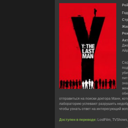
Рей
Год
Ст
Жа
Ре
Акт
Дже
Айр
Сер
под
уби
пит
зна
жен
обн
отправиться на поиски доктора Манн, кот
лабораторию успевают разрушить недобр
чтобы узнать ответ на интересующий воп
Доступен в переводе:
LostFilm, TVShows,