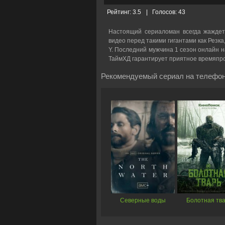
Рейтинг:
3.5
|
Голосов:
43
Настоящий сериаломан всегда жаждет
видео перед такими гигантами как Резка
Y. Последний мужчина 1 сезон онлайн на
ТаймХД гарантирует приятное времяпр
Рекомендуемый сериал на телефон
Северные воды
Болотная тв