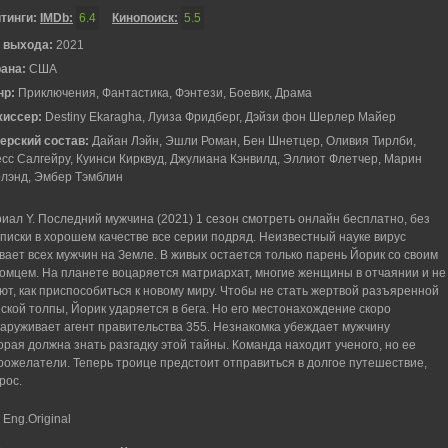
тинги:
IMDb:
6.4
Кинопоиск:
5.5
 выхода:
2021
рана:
США
нр:
Приключения, Фантастика, Фэнтези, Боевик, Драма
жиссер:
Destiny Ekaragha, Луиза Фридберг, Дэйзи фон Шерлер Майер
ерский состав:
Дайан Лэйн, Эшли Роман, Бен Шнетцер, Оливия Тирлби,
сс Салгейру, Куинси Кирквуд, Джулиана Кэнвилд, Эллиот Флетчер, Марин
лэнд, Эмбер Тэмблин
иал Y. Последний мужчина (2021) 1 сезон смотреть онлайн бесплатно, без
писки в хорошем качестве все серии подряд. Неизвестный науке вирус
вает всех мужчин на Земле. В живых остается только парень Йорик со своим
омцем. На планете воцаряется матриархат, многие женщины в отчаянии и не
ют, как приспособиться к новому миру. Чтобы не стать жертвой разъяренной
ской толпы, Йорик ударяется в бега. Но его местонахождение скоро
аруживает агент правительства 355. Незнакомка убеждает мужчину
орая должна знать разгадку этой тайны. Команда находит ученого, но ее
ожелатели. Теперь троице предстоит отправиться в долгое путешествие,
рос.
 Eng.Original