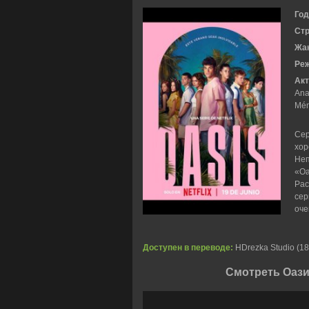
Год
Ст
Жа
Ре
Акт
Ana
Mén
Сер
хор
Неп
«Оа
Рас
сер
оче
Доступен в переводе:
HDrezka Studio (18+
Смотреть Оази