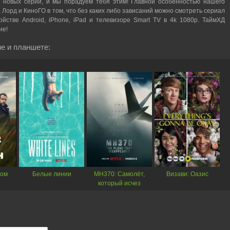
 новых серий, и мы порадуем тебя этим! Главной особенностью нашего
, Лорд и КиноГО в том, что без каких либо зависаний можно смотреть cериал
йстве Android, iPhone, iPad и телевизоре Smart TV в 4k 1080p. ТаймХД
ие!
е и планшете:
ком
Белые линии
MH370: Самолёт,
Визави: Оазис
который исчез