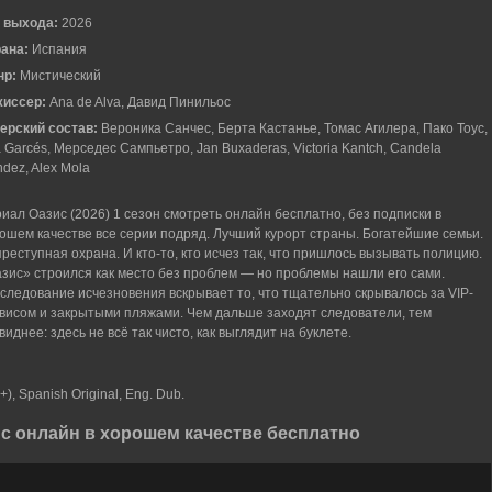
 выхода:
2026
рана:
Испания
нр:
Мистический
жиссер:
Ana de Alva, Давид Пинильос
ерский состав:
Вероника Санчес, Берта Кастанье, Томас Агилера, Пако Тоус,
 Garcés, Мерседес Сампьетро, Jan Buxaderas, Victoria Kantch, Candela
dez, Alex Mola
иал Оазис (2026) 1 сезон смотреть онлайн бесплатно, без подписки в
ошем качестве все серии подряд. Лучший курорт страны. Богатейшие семьи.
реступная охрана. И кто-то, кто исчез так, что пришлось вызывать полицию.
зис» строился как место без проблем — но проблемы нашли его сами.
следование исчезновения вскрывает то, что тщательно скрывалось за VIP-
висом и закрытыми пляжами. Чем дальше заходят следователи, тем
виднее: здесь не всё так чисто, как выглядит на буклете.
), Spanish Original, Eng. Dub.
с онлайн в хорошем качестве бесплатно