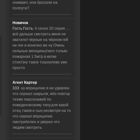
снимают, или бросили на
полпути?
Новичок
Гость Гость
: 4 сезон 20 серия ....
всё дальше смотреть меня не
хватило! чёрные на чёрном гей
не гее и конечно же ну Очень
сильные женщины(чего только
пожарная 1.5мтр в кепке
стоит)ну такое тошнилово уже
просто
Агент Картер
333
: ну вприцнпие я не удивлен
что сериал закрыли, ибо повтор
техже персонажей по
поведенческому типу,аля какой
отец таков и сын,несмотря на то
что сериал вприцнпие
смотрибелен я уверен что
людям смотреть