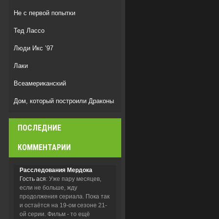
Не с первой попытки
Тед Лассо
Люди Икс ’97
Лаки
Всеамериканский
Дом, который построили Драконы
Дом Дракона
ПОСЛЕДНИЕ
Спецназ: Львица
КОММЕНТАРИИ
Расследования Мердока
Гость ася
: Уже пару месяцев,
если не больше, жду
продолжения сериала. Пока так
и остаётся на 19-ом сезоне 21-
ой серии. Фильм - то ещё