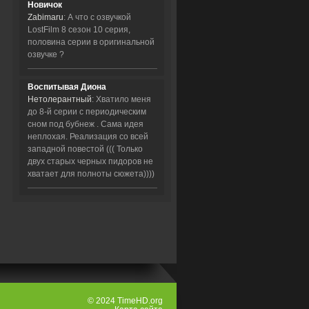
Новичок
Zabimaru
: А что с озвучкой
LostFilm 8 сезон 10 серия,
половина серии в оригинальной
озвучке ?
Воспитывая Диона
Нетолерантный
: Хватило меня
до 8-й серии с периодическим
сном под бубнеж . Сама идея
неплохая. Реализация со всей
западной повестой ((( Только
двух старых черных пидоров не
хватает для полноты сюжета))))
© 2024 TimeHD.org