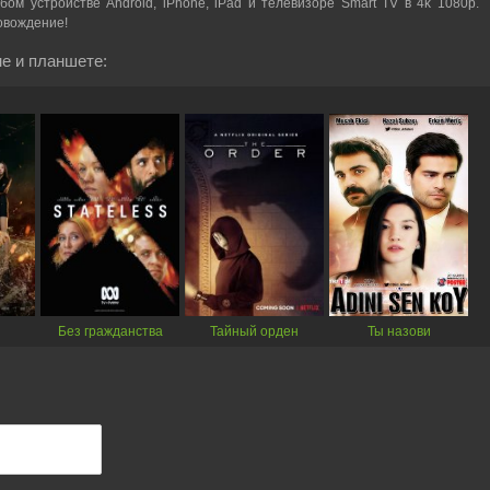
ом устройстве Android, iPhone, iPad и телевизоре Smart TV в 4k 1080p.
овождение!
е и планшете:
Без гражданства
Тайный орден
Ты назови