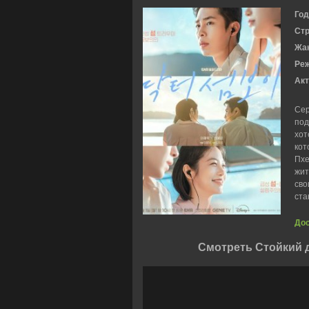
Год
Ст
Жа
Ре
Акт
Сер
под
хот
кот
Пхе
жит
сво
ста
Дос
Смотреть Стойкий д