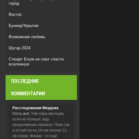
город
Вестис
Бункер/Укрытие
Возможная любовь
Шугар 2024
Стюарт Блум не смог спасти
вселенную
Мыс страха
ПОСЛЕДНИЕ
Легенда о Vox Machina
КОММЕНТАРИИ
Расследования Мердока
Гость ася
: Уже пару месяцев,
если не больше, жду
продолжения сериала. Пока так
и остаётся на 19-ом сезоне 21-
ой серии. Фильм - то ещё