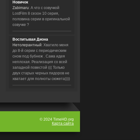
Новичок
Zabimaru
: А что с озвучкой
LostFilm 8 сезон 10 серия,
половина серии в оригинальной
озвучке ?
Воспитывая Диона
Нетолерантный
: Хватило меня
до 8-й серии с периодическим
сном под бубнеж . Сама идея
неплохая. Реализация со всей
западной повестой ((( Только
двух старых черных пидоров не
хватает для полноты сюжета))))
© 2024 TimeHD.org
Карта сайта