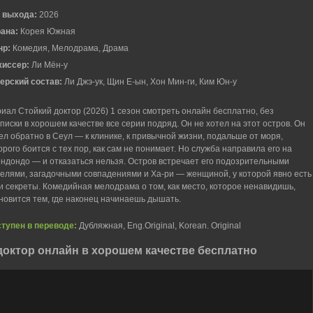
 выхода:
2026
рана:
Корея Южная
нр:
Комедия, Мелодрама, Драма
жиссер:
Ли Мён-у
ерский состав:
Ли Джэ-ук, Щин Е-ын, Хон Мин-ги, Ким Юн-у
иал Стойкий доктор (2026) 1 сезон смотреть онлайн бесплатно, без
писки в хорошем качестве все серии подряд. Он не хотел на этот остров. Он
ел обратно в Сеул — к клинике, к привычной жизни, подальше от моря,
орого боится с тех пор, как сам не понимает. Но служба направила его на
ндондо — и отказаться нельзя. Остров встречает его подозрительными
елями, загадочными совпадениями и Ха-ри — женщиной, у которой явно есть
и секреты. Комедийная мелодрама о том, как место, которое ненавидишь,
новится тем, где наконец начинаешь дышать.
тупен в переводе:
Дубляжная, Eng.Original, Korean. Original
октор онлайн в хорошем качестве бесплатно