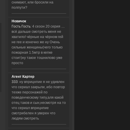
снимают, или бросили на
полпути?
Новичок
Гость Гость
: 4 сезон 20 серия ....
всё дальше смотреть меня не
хватило! чёрные на чёрном гей
не гее и конечно же ну Очень
сильные женщины(чего только
пожарная 1.5мтр в кепке
стоит)ну такое тошнилово уже
просто
Агент Картер
333
: ну вприцнпие я не удивлен
что сериал закрыли, ибо повтор
техже персонажей по
поведенческому типу,аля какой
отец таков и сын,несмотря на то
что сериал вприцнпие
смотрибелен я уверен что
людям смотреть