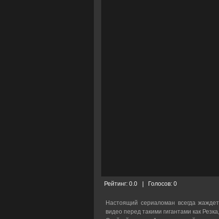
Рейтинг:
0.0
|
Голосов:
0
Настоящий сериаломан всегда жаждет
видео перед такими гигантами как Резка