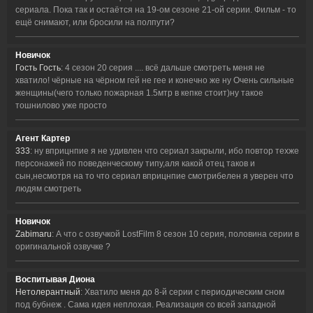
сериала. Пока так и остаётся на 19-ом сезоне 21-ой серии. Фильм - то
ещё снимают, или бросили на полпути?
Новичок
Гость Гость
: 4 сезон 20 серия .... всё дальше смотреть меня не
хватило! чёрные на чёрном гей не гее и конечно же ну Очень сильные
женщины(чего только пожарная 1.5мтр в кепке стоит)ну такое
тошнилово уже просто
Агент Картер
333
: ну вприцнпие я не удивлен что сериал закрыли, ибо повтор техже
персонажей по поведенческому типу,аля какой отец таков и
сын,несмотря на то что сериал вприцнпие смотрибелен я уверен что
людям смотреть
Новичок
Zabimaru
: А что с озвучкой LostFilm 8 сезон 10 серия, половина серии в
оригинальной озвучке ?
Воспитывая Диона
Нетолерантный
: Хватило меня до 8-й серии с периодическим сном
под бубнеж . Сама идея неплохая. Реализация со всей западной