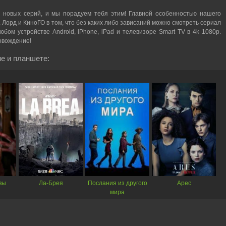
 новых серий, и мы порадуем тебя этим! Главной особенностью нашего
, Лорд и КиноГО в том, что без каких либо зависаний можно смотреть cериал
бом устройстве Android, iPhone, iPad и телевизоре Smart TV в 4k 1080p.
овождение!
е и планшете:
вы
Ла-Брея
Послания из другого
Арес
мира