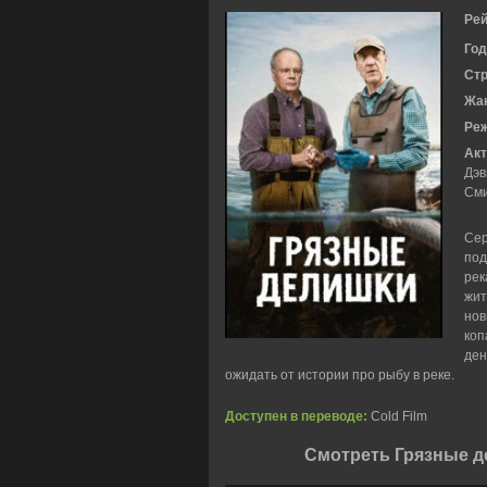
Рей
Год
Ст
Жа
Ре
Акт
Дэв
См
Сер
под
рек
жит
нов
коп
ден
ожидать от истории про рыбу в реке.
Доступен в переводе:
Cold Film
Смотреть Грязные д