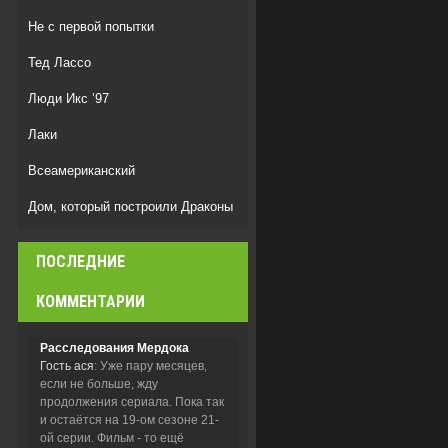
Не с первой попытки
Тед Лассо
Люди Икс ’97
Лаки
Всеамериканский
Дом, который построили Драконы
Дом Дракона
ПОСЛЕДНИЕ
Спецназ: Львица
КОММЕНТАРИИ
Расследования Мердока
Гость ася
: Уже пару месяцев,
если не больше, жду
продолжения сериала. Пока так
и остаётся на 19-ом сезоне 21-
ой серии. Фильм - то ещё