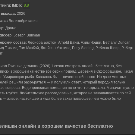
тинги:
IMDb:
8.8
 выхода:
2026
рана:
Великобритания
нр:
Драма
жиссер:
Joseph Bullman
ерский состав:
Леонора Бартон, Arnold Baksi, Азим Чодри, Bethany Duncan,
ид Тьюлис, Том МакКэй, Джейсон Уоткинс, Posy Sterling, Ребекка Шеир, Роберт
ит
иал Грязные делишки (2026) 1 сезон смотреть онлайн бесплатно, без
писки в хорошем качестве все серии подряд. Деревня в Оксфордшире. Тихая
а. Умирающая рыба. Казалось бы — ничего особенного. Но двое местных
елей решили разобраться — и получили ответ, который породил только
ые вопросы. Водопроводная компания явно что-то скрывала. А значит, нужно
ать глубже. Любительское расследование, которое не заканчивается по сей
ь — живое, настоящее и куда более захватывающее, чем можно было
елишки онлайн в хорошем качестве бесплатно