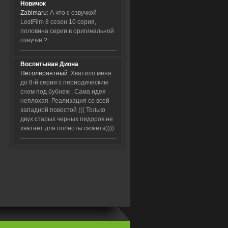
Новичок
Zabimaru
: А что с озвучкой
LostFilm 8 сезон 10 серия,
половина серии в оригинальной
озвучке ?
Воспитывая Диона
Нетолерантный
: Хватило меня
до 8-й серии с периодическим
сном под бубнеж . Сама идея
неплохая. Реализация со всей
западной повестой ((( Только
двух старых черных пидоров не
хватает для полноты сюжета))))