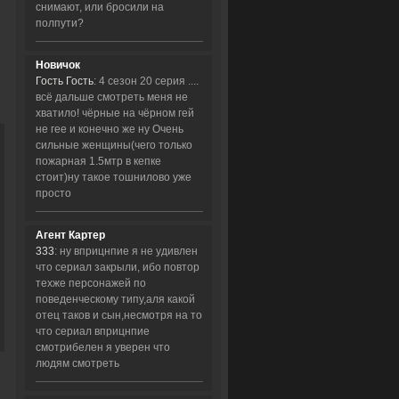
снимают, или бросили на
полпути?
Новичок
Гость Гость
: 4 сезон 20 серия ....
всё дальше смотреть меня не
хватило! чёрные на чёрном гей
не гее и конечно же ну Очень
сильные женщины(чего только
пожарная 1.5мтр в кепке
стоит)ну такое тошнилово уже
просто
Агент Картер
333
: ну вприцнпие я не удивлен
что сериал закрыли, ибо повтор
техже персонажей по
поведенческому типу,аля какой
отец таков и сын,несмотря на то
что сериал вприцнпие
смотрибелен я уверен что
людям смотреть