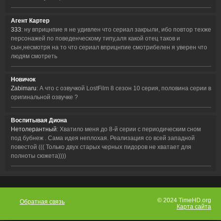
Агент Картер
333
: ну вприцнпие я не удивлен что сериал закрыли, ибо повтор техже
персонажей по поведенческому типу,аля какой отец таков и
сын,несмотря на то что сериал вприцнпие смотрибелен я уверен что
людям смотреть
Новичок
Zabimaru
: А что с озвучкой LostFilm 8 сезон 10 серия, половина серии в
оригинальной озвучке ?
Воспитывая Диона
Нетолерантный
: Хватило меня до 8-й серии с периодическим сном
под бубнеж . Сама идея неплохая. Реализация со всей западной
повестой ((( Только двух старых черных пидоров не хватает для
полноты сюжета))))
© 2024 TimeHD.org
Обратная связь
Карта сайта