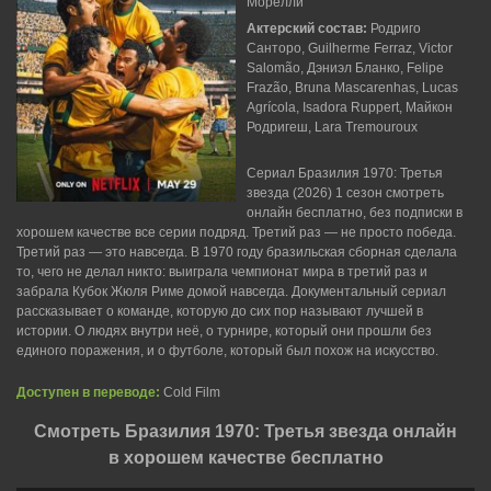
Морелли
Актерский состав:
Родриго
Санторо, Guilherme Ferraz, Victor
Salomão, Дэниэл Бланко, Felipe
Frazão, Bruna Mascarenhas, Lucas
Agrícola, Isadora Ruppert, Майкон
Родригеш, Lara Tremouroux
Сериал Бразилия 1970: Третья
звезда (2026) 1 сезон смотреть
онлайн бесплатно, без подписки в
хорошем качестве все серии подряд. Третий раз — не просто победа.
Третий раз — это навсегда. В 1970 году бразильская сборная сделала
то, чего не делал никто: выиграла чемпионат мира в третий раз и
забрала Кубок Жюля Риме домой навсегда. Документальный сериал
рассказывает о команде, которую до сих пор называют лучшей в
истории. О людях внутри неё, о турнире, который они прошли без
единого поражения, и о футболе, который был похож на искусство.
Доступен в переводе:
Cold Film
Смотреть Бразилия 1970: Третья звезда онлайн
в хорошем качестве бесплатно