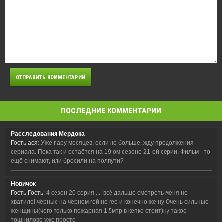
ПОСЛЕДНИЕ КОММЕНТАРИИ
Расследования Мердока
Гость ася
: Уже пару месяцев, если не больше, жду продолжения
сериала. Пока так и остаётся на 19-ом сезоне 21-ой серии. Фильм - то
ещё снимают, или бросили на полпути?
Новичок
Гость Гость
: 4 сезон 20 серия .... всё дальше смотреть меня не
хватило! чёрные на чёрном гей не гее и конечно же ну Очень сильные
женщины(чего только пожарная 1.5мтр в кепке стоит)ну такое
тошнилово уже просто