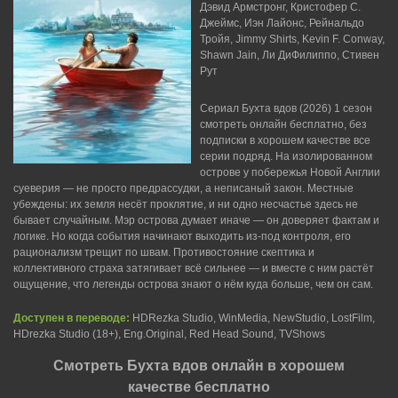
Дэвид Армстронг, Кристофер С.
Джеймс, Иэн Лайонс, Рейнальдо
Тройя, Jimmy Shirts, Kevin F. Conway,
Shawn Jain, Ли ДиФилиппо, Стивен
Рут
Сериал Бухта вдов (2026) 1 сезон
смотреть онлайн бесплатно, без
подписки в хорошем качестве все
серии подряд. На изолированном
острове у побережья Новой Англии
суеверия — не просто предрассудки, а неписаный закон. Местные
убеждены: их земля несёт проклятие, и ни одно несчастье здесь не
бывает случайным. Мэр острова думает иначе — он доверяет фактам и
логике. Но когда события начинают выходить из-под контроля, его
рационализм трещит по швам. Противостояние скептика и
коллективного страха затягивает всё сильнее — и вместе с ним растёт
ощущение, что легенды острова знают о нём куда больше, чем он сам.
Доступен в переводе:
HDRezka Studio, WinMedia, NewStudio, LostFilm,
HDrezka Studio (18+), Eng.Original, Red Head Sound, TVShows
Смотреть Бухта вдов онлайн в хорошем
качестве бесплатно