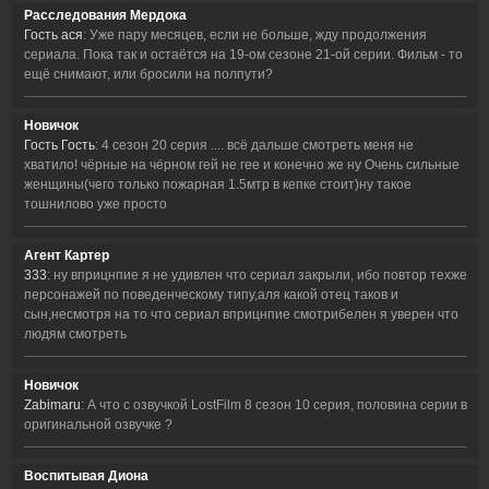
Расследования Мердока
Гость ася
: Уже пару месяцев, если не больше, жду продолжения
сериала. Пока так и остаётся на 19-ом сезоне 21-ой серии. Фильм - то
ещё снимают, или бросили на полпути?
Новичок
Гость Гость
: 4 сезон 20 серия .... всё дальше смотреть меня не
хватило! чёрные на чёрном гей не гее и конечно же ну Очень сильные
женщины(чего только пожарная 1.5мтр в кепке стоит)ну такое
тошнилово уже просто
Агент Картер
333
: ну вприцнпие я не удивлен что сериал закрыли, ибо повтор техже
персонажей по поведенческому типу,аля какой отец таков и
сын,несмотря на то что сериал вприцнпие смотрибелен я уверен что
людям смотреть
Новичок
Zabimaru
: А что с озвучкой LostFilm 8 сезон 10 серия, половина серии в
оригинальной озвучке ?
Воспитывая Диона