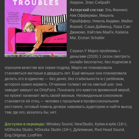
Херрон, Элис Сибрайт
Актерский состав:
Эль Фаннинг,
Ник Офферман, Мишель
Пфайффер, Николь Кидман, Майкл
Воркай, Саша Даймонд, Лора Сан
Джакомо, Кэйтлин МакГи, Kailena
Mai, Enzian Schaller
Сериал У Марго проблемы с
деньгами (2026) 1 сезон смотреть
онлайн бесплатно, без подписки в
хорошем качестве все серии подряд. Марго не планировала
становиться матерью в двадцать лет. Ещё меньше она планировала
делать это в одиночку — без денег, без стабильности и с ребёнком,
которого нужно кормить. Отчаяние толкает её на смелый шаг: она
заводит аккаунт на OnlyFans. Поначалу это кажется временной мерой,
но проект начинает жить своей жизнью. Неожиданным союзником
становится её отец — человек с прошлым в профессиональном
рестлинге, готовый помочь дочери завоевать аудиторию и найти выход
там, где его, казалось бы, нет.
Доступен в переводе:
Whiskey Sound, NewStudio, Кубик в кубе (18+),
HDRezka Studio, HDrezka Studio (18+), Дубляжная, Red Head Sound,
Eng.Original, LostFilm