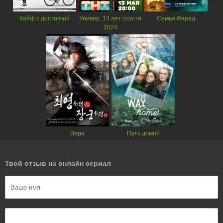
Кайф с доставкой
Универ. 13 лет спустя
Семья Фарад
2024
Вера
Путь домой
Твой отзыв на онлайн сериал