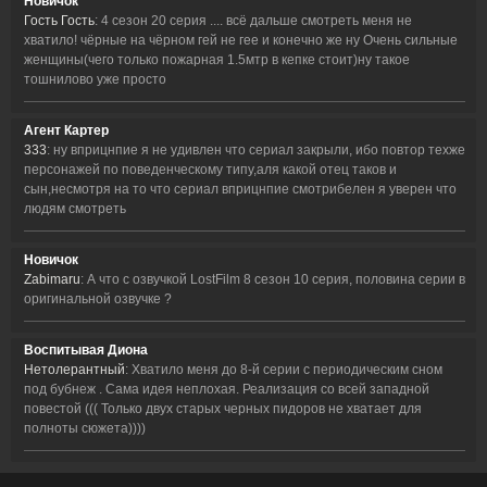
Новичок
Гость Гость
: 4 сезон 20 серия .... всё дальше смотреть меня не
хватило! чёрные на чёрном гей не гее и конечно же ну Очень сильные
женщины(чего только пожарная 1.5мтр в кепке стоит)ну такое
тошнилово уже просто
Агент Картер
333
: ну вприцнпие я не удивлен что сериал закрыли, ибо повтор техже
персонажей по поведенческому типу,аля какой отец таков и
сын,несмотря на то что сериал вприцнпие смотрибелен я уверен что
людям смотреть
Новичок
Zabimaru
: А что с озвучкой LostFilm 8 сезон 10 серия, половина серии в
оригинальной озвучке ?
Воспитывая Диона
Нетолерантный
: Хватило меня до 8-й серии с периодическим сном
под бубнеж . Сама идея неплохая. Реализация со всей западной
повестой ((( Только двух старых черных пидоров не хватает для
полноты сюжета))))