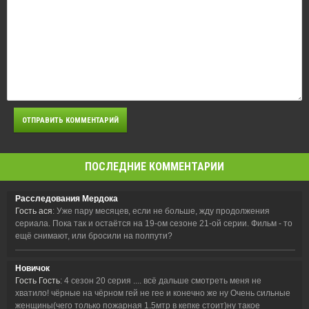
ПОСЛЕДНИЕ КОММЕНТАРИИ
Расследования Мердока
Гость ася
: Уже пару месяцев, если не больше, жду продолжения
сериала. Пока так и остаётся на 19-ом сезоне 21-ой серии. Фильм - то
ещё снимают, или бросили на полпути?
Новичок
Гость Гость
: 4 сезон 20 серия .... всё дальше смотреть меня не
хватило! чёрные на чёрном гей не гее и конечно же ну Очень сильные
женщины(чего только пожарная 1.5мтр в кепке стоит)ну такое