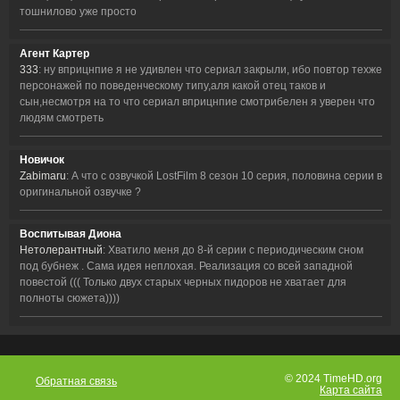
тошнилово уже просто
Агент Картер
333
: ну вприцнпие я не удивлен что сериал закрыли, ибо повтор техже
персонажей по поведенческому типу,аля какой отец таков и
сын,несмотря на то что сериал вприцнпие смотрибелен я уверен что
людям смотреть
Новичок
Zabimaru
: А что с озвучкой LostFilm 8 сезон 10 серия, половина серии в
оригинальной озвучке ?
Воспитывая Диона
Нетолерантный
: Хватило меня до 8-й серии с периодическим сном
под бубнеж . Сама идея неплохая. Реализация со всей западной
повестой ((( Только двух старых черных пидоров не хватает для
полноты сюжета))))
© 2024 TimeHD.org
Обратная связь
Карта сайта