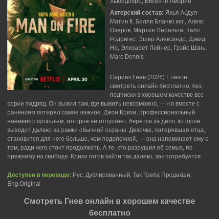
Хьюидобро, Висенте Аморин
Актерский состав:
Яхья Абдул-
Матин II, Билли Бланко мл., Алекс
Озеров, Мартин Перальта, Кало
Родригес, Эшер Александр, Дэвид
Но, Элизабет Лейнер, Грэйс Шэнь,
Marc Dennis
Сериал Гнев (2026) 1 сезон
смотреть онлайн бесплатно, без
подписки в хорошем качестве все
серии подряд. Он выжил там, где выжить невозможно, — но вместе с
ранением потерял самое важное. Джон Кризи, профессиональный
наёмник с прошлым, которое не отпускает, берётся за дело, которое
выходит далеко за рамки обычной охраны. Девочка, потерявшая отца,
становится для него больше, чем подопечной, — она напоминает ему о
том, ради чего стоит продолжать. А те, кто разрушил её семью, по-
прежнему на свободе. Кризи готов зайти так далеко, как потребуется.
Доступен в переводе:
Рус. Дублированный, Так Треба Продакшн,
Eng.Original
Смотреть Гнев онлайн в хорошем качестве
бесплатно