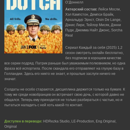
О’Доннелл
Актерский состав:
Лейси Мосли,
Хэл Кампстон, Демпси Брайк,
Арнальдур Эрнст, Oisin De Lange,
Дэнис Лири, Тейлор Мисяк, Дэнни
Пуди, Джемма Найт Джонс, Sorcha
Real
Сериал Каждый за себя (2025) 1,2
сезон смотреть онлайн бесплатно,
без подписки в хорошем качестве
все серии подряд. Патрик раньше был уважаемым полковником, но одна
фраза всё испортила. После скандала его отправляют на глухую базу в
Голландии. Здесь его никто не знает, и прошлые заслуги ничего не
значат.
Солдаты не особо стараются, дисциплина держится только на бумаге. К
тому же среди новобранцев он встречает свою дочь, с которой давно не
общался. Теперь ему приходится не только разбираться с частью, но и
пытаться наладить с ней хоть какой-то контакт.
Доступен в переводе:
HDRezka Studio, LE-Production, Eng.Original,
Original