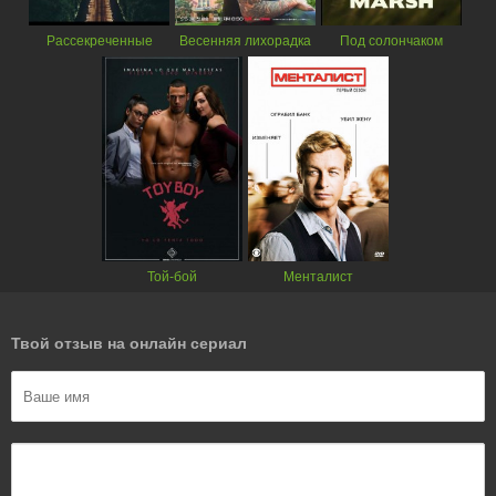
Рассекреченные
Весенняя лихорадка
Под солончаком
Той-бой
Менталист
Твой отзыв на онлайн сериал