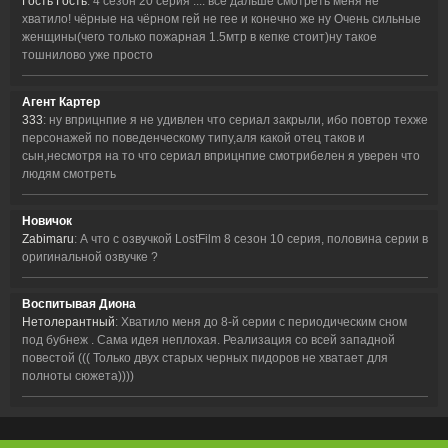
Гость Гость
: 4 сезон 20 серия .... всё дальше смотреть меня не
хватило! чёрные на чёрном гей не гее и конечно же ну Очень сильные
женщины(чего только пожарная 1.5мтр в кепке стоит)ну такое
тошнилово уже просто
Агент Картер
333
: ну вприцнпие я не удивлен что сериал закрыли, ибо повтор техже
персонажей по поведенческому типу,аля какой отец таков и
сын,несмотря на то что сериал вприцнпие смотрибелен я уверен что
людям смотреть
Новичок
Zabimaru
: А что с озвучкой LostFilm 8 сезон 10 серия, половина серии в
оригинальной озвучке ?
Воспитывая Диона
Нетолерантный
: Хватило меня до 8-й серии с периодическим сном
под бубнеж . Сама идея неплохая. Реализация со всей западной
повестой ((( Только двух старых черных пидоров не хватает для
полноты сюжета))))