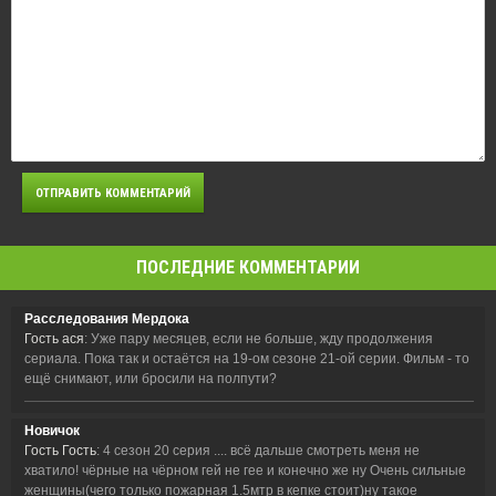
ПОСЛЕДНИЕ КОММЕНТАРИИ
Расследования Мердока
Гость ася
: Уже пару месяцев, если не больше, жду продолжения
сериала. Пока так и остаётся на 19-ом сезоне 21-ой серии. Фильм - то
ещё снимают, или бросили на полпути?
Новичок
Гость Гость
: 4 сезон 20 серия .... всё дальше смотреть меня не
хватило! чёрные на чёрном гей не гее и конечно же ну Очень сильные
женщины(чего только пожарная 1.5мтр в кепке стоит)ну такое