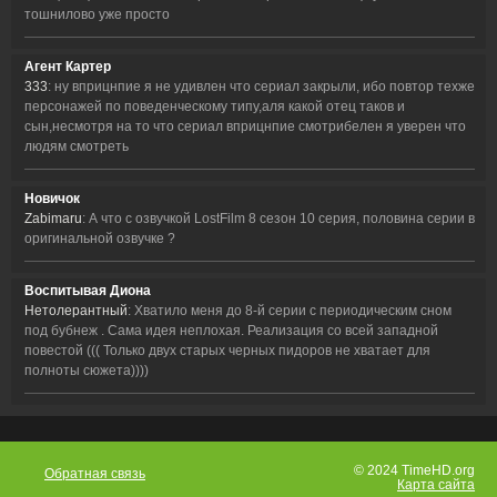
тошнилово уже просто
Агент Картер
333
: ну вприцнпие я не удивлен что сериал закрыли, ибо повтор техже
персонажей по поведенческому типу,аля какой отец таков и
сын,несмотря на то что сериал вприцнпие смотрибелен я уверен что
людям смотреть
Новичок
Zabimaru
: А что с озвучкой LostFilm 8 сезон 10 серия, половина серии в
оригинальной озвучке ?
Воспитывая Диона
Нетолерантный
: Хватило меня до 8-й серии с периодическим сном
под бубнеж . Сама идея неплохая. Реализация со всей западной
повестой ((( Только двух старых черных пидоров не хватает для
полноты сюжета))))
© 2024 TimeHD.org
Обратная связь
Карта сайта