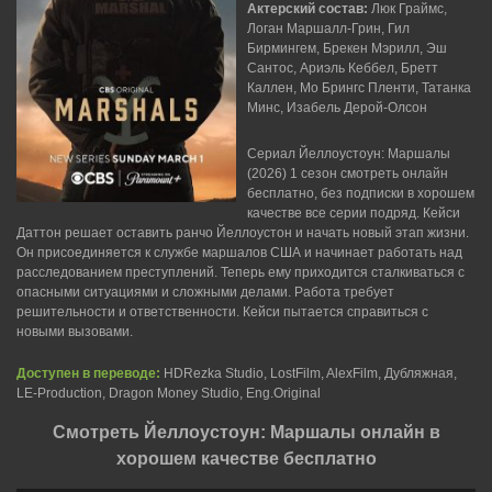
Актерский состав:
Люк Граймс,
Логан Маршалл-Грин, Гил
Бирмингем, Брекен Мэрилл, Эш
Сантос, Ариэль Кеббел, Бретт
Каллен, Мо Брингс Пленти, Татанка
Минс, Изабель Дерой-Олсон
Сериал Йеллоустоун: Маршалы
(2026) 1 сезон смотреть онлайн
бесплатно, без подписки в хорошем
качестве все серии подряд. Кейси
Даттон решает оставить ранчо Йеллоустон и начать новый этап жизни.
Он присоединяется к службе маршалов США и начинает работать над
расследованием преступлений. Теперь ему приходится сталкиваться с
опасными ситуациями и сложными делами. Работа требует
решительности и ответственности. Кейси пытается справиться с
новыми вызовами.
Доступен в переводе:
HDRezka Studio, LostFilm, AlexFilm, Дубляжная,
LE-Production, Dragon Money Studio, Eng.Original
Смотреть Йеллоустоун: Маршалы онлайн в
хорошем качестве бесплатно