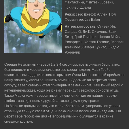
Фантастика, Фэнтези, Боевик,
Триллер, Драма
Режиссер:
Джефф Аллен, Пол
Фёрмингер, Jay Baker
Актерский состав:
Стивен Ян,
Сандра О, Дж.К. Симмонс, Зази
Битц, Грэй Гриффин, Кевин Майкл
Ричардсон, Уолтон Гоггинс, Гиллиан
Джейкобс, Закари Куинто, Эндрю
Рэннеллс
Сериал Неуязвимый (2020) 1,2,3,4 сезон смотреть онлайн бесплатно,
без подписки в хорошем качестве все серии подряд. Марк Грейс
является семнадцатилетним отпрыском Омни-Мэна, который прибыл на
нашу планету, чтобы защищать землян. Здесь же он встретил свою
супругу, завел семью и стал примерным семьянином. Наш юный герой с
нетерпением ждет, когда же к нему перейдут сверхспособности отца.
Также Марка ждут невероятные приключения, где он найдет первую
любовь, заведет новых друзей, а также целую кучу врагов.
Но Марк не догадывается, что с приобретением суперсилы, он узнает
страшную тайну о своем отце. А пока юноша полон сил и надежды. Он
берет себе геройское имя «Непобедимый» и облачается в крайне
смешной костюм.