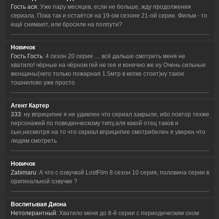
Гость ася
: Уже пару месяцев, если не больше, жду продолжения
сериала. Пока так и остаётся на 19-ом сезоне 21-ой серии. Фильм - то
ещё снимают, или бросили на полпути?
Новичок
Гость Гость
: 4 сезон 20 серия .... всё дальше смотреть меня не
хватило! чёрные на чёрном гей не гее и конечно же ну Очень сильные
женщины(чего только пожарная 1.5мтр в кепке стоит)ну такое
тошнилово уже просто
Агент Картер
333
: ну вприцнпие я не удивлен что сериал закрыли, ибо повтор техже
персонажей по поведенческому типу,аля какой отец таков и
сын,несмотря на то что сериал вприцнпие смотрибелен я уверен что
людям смотреть
Новичок
Zabimaru
: А что с озвучкой LostFilm 8 сезон 10 серия, половина серии в
оригинальной озвучке ?
Воспитывая Диона
Нетолерантный
: Хватило меня до 8-й серии с периодическим сном