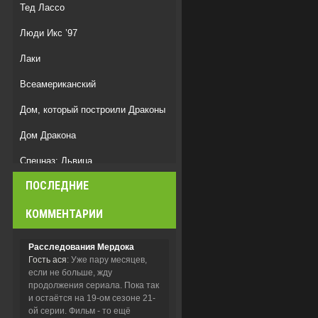
Тед Лассо
Люди Икс ’97
Лаки
Всеамериканский
Дом, который построили Драконы
Дом Дракона
Спецназ: Львица
ПОСЛЕДНИЕ
Ходячие мертвецы: Мертвый
город
КОММЕНТАРИИ
Расследования Мердока
Гость ася
: Уже пару месяцев,
если не больше, жду
продолжения сериала. Пока так
и остаётся на 19-ом сезоне 21-
ой серии. Фильм - то ещё