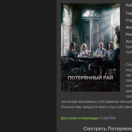
Рей
Год
Ст
Жа
Ре
Акт
Бри
Хей
Сер
под
све
гор
соб
кач
люб
частенько вспоминал собственное беззаб
Отныне ему придется взять под собствен
Доступен в переводе:
Cold Film
Смотреть Потерянны