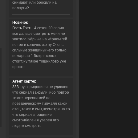
снимают, или бросили на
полпути?
Новичок
Гость Гость
: 4 сезон 20 серия ....
всё дальше смотреть меня не
хватило! чёрные на чёрном гей
не гее и конечно же ну Очень
сильные женщины(чего только
пожарная 1.5мтр в кепке
стоит)ну такое тошнилово уже
просто
Агент Картер
333
: ну вприцнпие я не удивлен
что сериал закрыли, ибо повтор
техже персонажей по
поведенческому типу,аля какой
отец таков и сын,несмотря на то
что сериал вприцнпие
смотрибелен я уверен что
людям смотреть