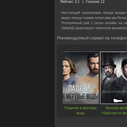
Рейтинг:
3.1
|
Голосов:
12
Настоящий сериаломан всегда жаждет
видео перед такими гигантами как Резка
Потерянный рай 1 сезон онлайн на люб
ТаймХД гарантирует приятное времяпр
Рекомендуемый сериал на телефон
Падение в мёртвые
Венская кров
воды
Убийство по Ф