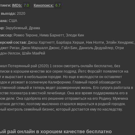
тинги:
IMDb:
7.0
Кинопоиск:
6.7
 выхода:
2020
рана:
США
нр:
Зарубежный, Драма
жиссер:
Ромео Тироне, Нима Барнетт, Элоди Кин
ерский состав:
Джош Хартнетт, Барбара Херши, Ник Нолти, Элэйн Хендрикс,
джет Риган, Джон Маршалл Джонс, Гэйл Бин, Даниэль Дедуайлер, Отри
дон-Уилсон, Шэйн МакРей
иал Потерянный рай (2020) 1 сезон смотреть онлайн бесплатно, без
писки в хорошем качестве все серии подряд. Йетс Форсайт появляется на
т и вырастает в небольшом городке. Но еще в молодости он оставляет
одок и уезжает в солнечную Калифорнию. Главный герой обзаводится
ственной семьей и теперь ведет размеренную жизнь. Его супруга работала в
естве психиатра в местной лечебнице. Она все время поддерживала его в
ом деле. Она одобряла его решение отправиться на его Родину. Мужчина
отное детство, поэтому мысленно старался вернуться в родной городок.
ный контроль семейный бизнес, который достается ему по наследству.
й рай онлайн в хорошем качестве бесплатно