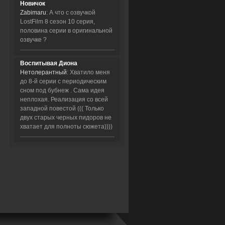
Новичок
Zabimaru
: А что с озвучкой
LostFilm 8 сезон 10 серия,
половина серии в оригинальной
озвучке ?
Воспитывая Диона
Нетолерантный
: Хватило меня
до 8-й серии с периодическим
сном под бубнеж . Сама идея
неплохая. Реализация со всей
западной повестой ((( Только
двух старых черных пидоров не
хватает для полноты сюжета))))