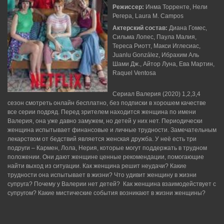
Режиссер:
Инма Торренте, Нели
Регера, Laura M. Campos
Актерский состав:
Диана Гомес,
Сильма Лопес, Паула Малия,
Тереса Риотт, Макси Иглесиас,
Juanlu González, Ибрахим Аль
Шами Дж., Айтор Луна, Ева Мартин,
Raquel Ventosa
Сериал Валерия (2020) 1,2,3,4
сезон смотреть онлайн бесплатно, без подписки в хорошем качестве
все серии подряд. Перед зрителем находится женщина по имени
Валерия, она уже давно замужем, но детей у них нет. Периодически
женщина испытывает финансовые и личные трудности. Замечательным
лекарством от бедствий является женская дружба. У неё есть три
подруги – Кармен, Лола, Нерия, которые могут поддержать в трудном
положении. Они дают женщине ценные рекомендации, помогающие
найти выход из ситуации. Как женщина решит неудачи? Какие
трудности она испытывает в жизни? Что удивит женщину в жизни
супруга? Почему у Валерии нет детей? Как женщина взаимодействует с
супругом? Какие мистические события возникают в жизни женщины?