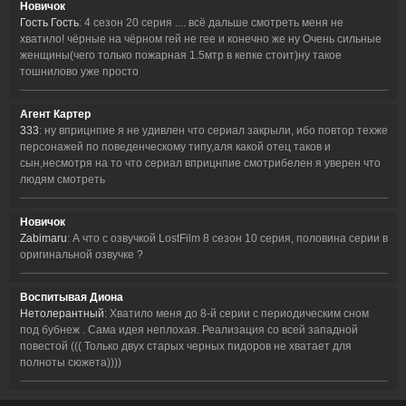
Новичок
Гость Гость
: 4 сезон 20 серия .... всё дальше смотреть меня не
хватило! чёрные на чёрном гей не гее и конечно же ну Очень сильные
женщины(чего только пожарная 1.5мтр в кепке стоит)ну такое
тошнилово уже просто
Агент Картер
333
: ну вприцнпие я не удивлен что сериал закрыли, ибо повтор техже
персонажей по поведенческому типу,аля какой отец таков и
сын,несмотря на то что сериал вприцнпие смотрибелен я уверен что
людям смотреть
Новичок
Zabimaru
: А что с озвучкой LostFilm 8 сезон 10 серия, половина серии в
оригинальной озвучке ?
Воспитывая Диона
Нетолерантный
: Хватило меня до 8-й серии с периодическим сном
под бубнеж . Сама идея неплохая. Реализация со всей западной
повестой ((( Только двух старых черных пидоров не хватает для
полноты сюжета))))