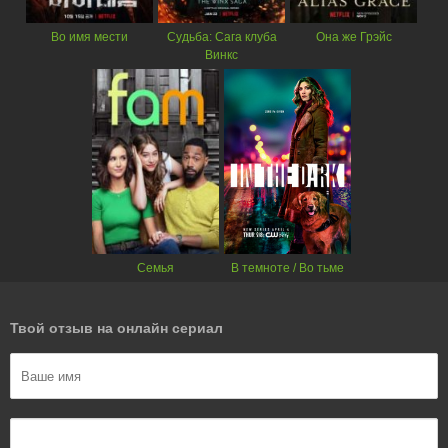
Во имя мести
Судьба: Сага клуба
Она же Грэйс
Винкс
Семья
В темноте / Во тьме
Твой отзыв на онлайн сериал