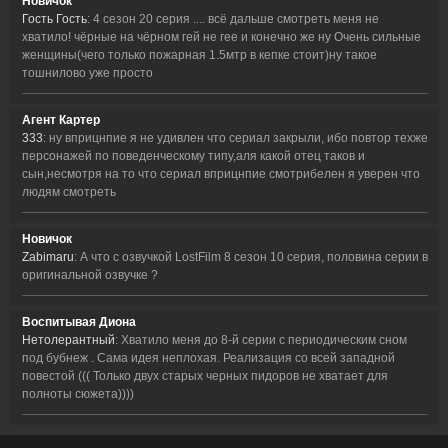
Новичок
Гость Гость
: 4 сезон 20 серия .... всё дальше смотреть меня не
хватило! чёрные на чёрном гей не гее и конечно же ну Очень сильные
женщины(чего только пожарная 1.5мтр в кепке стоит)ну такое
тошнилово уже просто
Агент Картер
333
: ну вприцнпие я не удивлен что сериал закрыли, ибо повтор техже
персонажей по поведенческому типу,аля какой отец таков и
сын,несмотря на то что сериал вприцнпие смотрибелен я уверен что
людям смотреть
Новичок
Zabimaru
: А что с озвучкой LostFilm 8 сезон 10 серия, половина серии в
оригинальной озвучке ?
Воспитывая Диона
Нетолерантный
: Хватило меня до 8-й серии с периодическим сном
под бубнеж . Сама идея неплохая. Реализация со всей западной
повестой ((( Только двух старых черных пидоров не хватает для
полноты сюжета))))