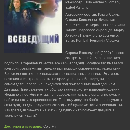
Режиссер:
Júlia Pacheco Jordão,
Isabel Valiante
Актерский состав:
Карла Салль,
Сандра Корвелони, Джонатан
Хаагенсен, Гильерме Пратес, Луана
Танака, Марселло Айрольди, Марку
Антониу Памиу, Bruno Lourenço,
Belize Pombal, Fernanda Viacava
Сериал Всеведущий (2020) 1 сезон
смотреть онлайн бесплатно, без
подписки в хорошем качестве все серии подряд. Государство пытается
контролировать жизнь граждан при помощи современных технологий.
Все сведения о людях попадают на специальные сервисы. Эти меры
позволяют контролировать все преступления и беспорядки, но на
самом деле население находится под пристальным наблюдением.
Девушка Нина занимается обслуживанием систем видеонаблюдения.
Недавно у неё убили отца, но правоохранительные органы не смогли
найти виновника происшествия. Поэтому девушка берёт правосудие в
свои руки, но для получения свободы, ей нужно «отвлечь» беспилотник.
Как трагедия скажется на жизни девушки? Что поможет девушке в
тяжёлой ситуации?
Доступен в переводе:
Cold Film