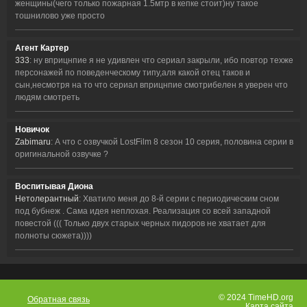
женщины(чего только пожарная 1.5мтр в кепке стоит)ну такое
тошнилово уже просто
Агент Картер
333
: ну вприцнпие я не удивлен что сериал закрыли, ибо повтор техже
персонажей по поведенческому типу,аля какой отец таков и
сын,несмотря на то что сериал вприцнпие смотрибелен я уверен что
людям смотреть
Новичок
Zabimaru
: А что с озвучкой LostFilm 8 сезон 10 серия, половина серии в
оригинальной озвучке ?
Воспитывая Диона
Нетолерантный
: Хватило меня до 8-й серии с периодическим сном
под бубнеж . Сама идея неплохая. Реализация со всей западной
повестой ((( Только двух старых черных пидоров не хватает для
полноты сюжета))))
© 2024 TimeHD.org
Обратная связь
Карта сайта