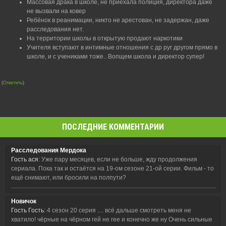
Массовая драка в школе, не приехала полиция, директора даже
не вызвали на ковер
Ребёнок в реанимации, никто не арестован, не задержан, даже
расследования нет.
На территории школы в открытую продают наркотики
Учителя вступают в интимные отношения с др руг другом прямо в
школе, и с учениками тоже.. Вопщем школа и директор супер!
(
Ответить
)
ПОСЛЕДНИЕ КОММЕНТАРИИ
Расследования Мердока
Гость ася
: Уже пару месяцев, если не больше, жду продолжения
сериала. Пока так и остаётся на 19-ом сезоне 21-ой серии. Фильм - то
ещё снимают, или бросили на полпути?
Новичок
Гость Гость
: 4 сезон 20 серия .... всё дальше смотреть меня не
хватило! чёрные на чёрном гей не гее и конечно же ну Очень сильные