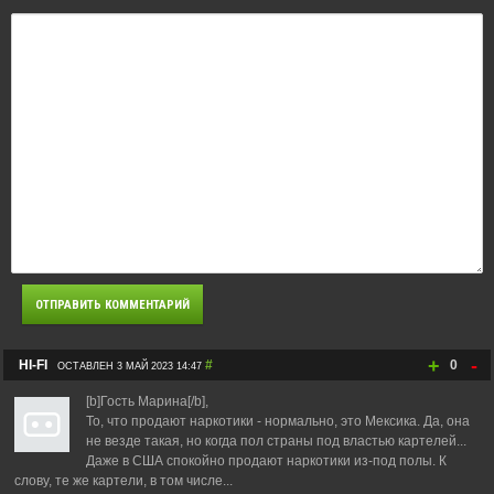
+
-
HI-FI
#
0
ОСТАВЛЕН 3 МАЙ 2023 14:47
[b]Гость Марина[/b],
То, что продают наркотики - нормально, это Мексика. Да, она
не везде такая, но когда пол страны под властью картелей...
Даже в США спокойно продают наркотики из-под полы. К
слову, те же картели, в том числе...