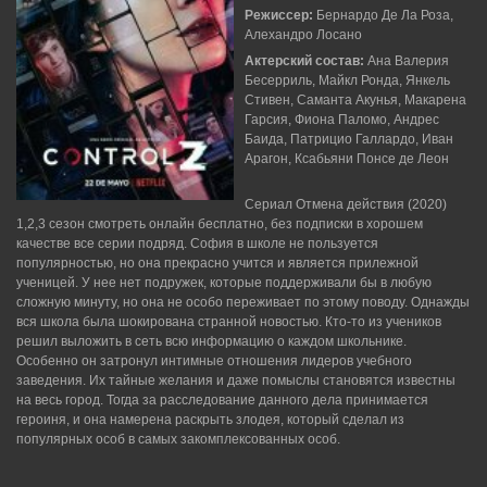
Режиссер:
Бернардо Де Ла Роза,
Алехандро Лосано
Актерский состав:
Ана Валерия
Бесерриль, Майкл Ронда, Янкель
Стивен, Саманта Акунья, Макарена
Гарсия, Фиона Паломо, Андрес
Баида, Патрицио Галлардо, Иван
Арагон, Ксабьяни Понсе де Леон
Сериал Отмена действия (2020)
1,2,3 сезон смотреть онлайн бесплатно, без подписки в хорошем
качестве все серии подряд. София в школе не пользуется
популярностью, но она прекрасно учится и является прилежной
ученицей. У нее нет подружек, которые поддерживали бы в любую
сложную минуту, но она не особо переживает по этому поводу. Однажды
вся школа была шокирована странной новостью. Кто-то из учеников
решил выложить в сеть всю информацию о каждом школьнике.
Особенно он затронул интимные отношения лидеров учебного
заведения. Их тайные желания и даже помыслы становятся известны
на весь город. Тогда за расследование данного дела принимается
героиня, и она намерена раскрыть злодея, который сделал из
популярных особ в самых закомплексованных особ.