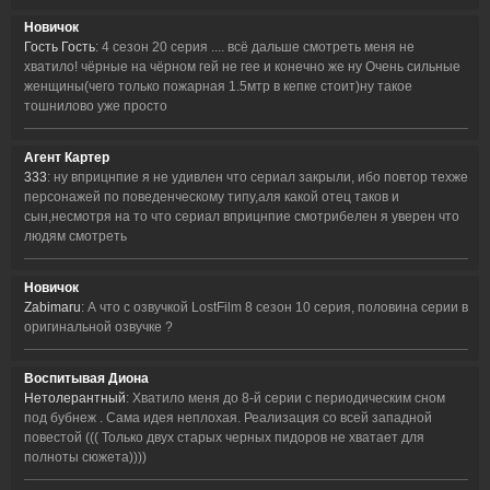
Новичок
Гость Гость
: 4 сезон 20 серия .... всё дальше смотреть меня не
хватило! чёрные на чёрном гей не гее и конечно же ну Очень сильные
женщины(чего только пожарная 1.5мтр в кепке стоит)ну такое
тошнилово уже просто
Агент Картер
333
: ну вприцнпие я не удивлен что сериал закрыли, ибо повтор техже
персонажей по поведенческому типу,аля какой отец таков и
сын,несмотря на то что сериал вприцнпие смотрибелен я уверен что
людям смотреть
Новичок
Zabimaru
: А что с озвучкой LostFilm 8 сезон 10 серия, половина серии в
оригинальной озвучке ?
Воспитывая Диона
Нетолерантный
: Хватило меня до 8-й серии с периодическим сном
под бубнеж . Сама идея неплохая. Реализация со всей западной
повестой ((( Только двух старых черных пидоров не хватает для
полноты сюжета))))