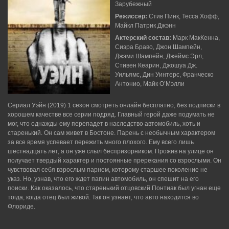
Зарубежный
Режиссер:
Стив Пинк, Тесса Хофф,
Майкл Патрик Джэнн
Актерский состав:
Марк МакКенна,
Сиэра Браво, Джон Шампейн,
Джэми Шампейн, Джеймс Эрл,
Стивен Кеарин, Джошуа Дж.
Уильямс, Дин Уинтерс, Франческо
Антонио, Майк О’Мэлли
Сериал Уэйн (2019) 1 сезон смотреть онлайн бесплатно, без подписки в
хорошем качестве все серии подряд. Главный герой даже подумать не
мог, что однажды ему перепадет в наследство автомобиль, хоть и
старенький. Он сам живет в Бостоне. Парень с необычным характером
за все время успевает пережить много плохого. Ему всего лишь
шестнадцать лет, а он уже слыл беспризорником. Прожив на улице он
получает твердый характер и постоянные пререкания со взрослыми. Он
чувствовал себя взрослым парнем, которому старшее поколение не
указ. Но, узнав, что его ждет папин автомобиль, он спешит на его
поиски. Как оказалось, что старенький отцовский Понтиак был угнан еще
тогда, когда отец был живой. Так он узнает, что авто находится во
Флориде.