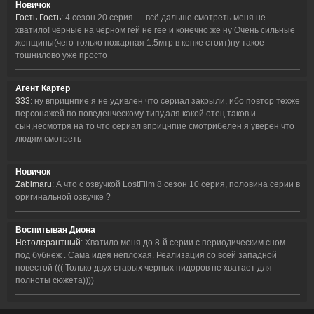
Новичок
Гость Гость
: 4 сезон 20 серия .... всё дальше смотреть меня не
хватило! чёрные на чёрном гей не гее и конечно же ну Очень сильные
женщины(чего только пожарная 1.5мтр в кепке стоит)ну такое
тошнилово уже просто
Агент Картер
333
: ну вприцнпие я не удивлен что сериал закрыли, ибо повтор техже
персонажей по поведенческому типу,аля какой отец таков и
сын,несмотря на то что сериал вприцнпие смотрибелен я уверен что
людям смотреть
Новичок
Zabimaru
: А что с озвучкой LostFilm 8 сезон 10 серия, половина серии в
оригинальной озвучке ?
Воспитывая Диона
Нетолерантный
: Хватило меня до 8-й серии с периодическим сном
под бубнеж . Сама идея неплохая. Реализация со всей западной
повестой ((( Только двух старых черных пидоров не хватает для
полноты сюжета))))