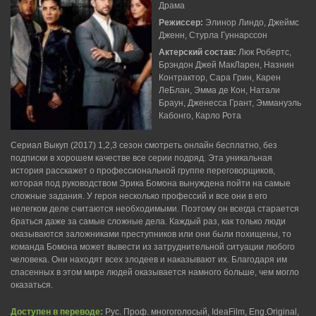
Драма
Режиссер:
Элинор Линдо, Джеймс
Дженн, Стурла Гуннарссон
Актерский состав:
Люк Робертс,
Брэндон Джей МакЛарен, Назнин
Контрактор, Сара Грин, Карен
ЛеБлан, Эмма де Кон, Натали
Браун, Дженесса Грант, Эммануэль
Кабонго, Карло Рота
Сериал Выкуп (2017) 1,2,3 сезон смотреть онлайн бесплатно, без
подписки в хорошем качестве все серии подряд. Эта уникальная
история расскажет о профессиональной группе переговорщиков,
которая под руководством Эрика Бомона вынуждена пойти на самые
сложные задания. У героя несколько профессий и все они в его
нелегком деле считаются необходимыми. Поэтому он всегда старается
браться даже за самые сложные дела. Каждый раз, как только люди
оказываются заложниками преступников или они были похищены, то
команда Бомона может вывести из затруднительной ситуации любого
человека. Они находят всех злодеев и наказывают их. Благодаря им
спасенных в этом мире людей оказывается намного больше, чем могло
оказаться.
Доступен в переводе:
Рус. Проф. многоголосый, IdeaFilm, Eng.Original,