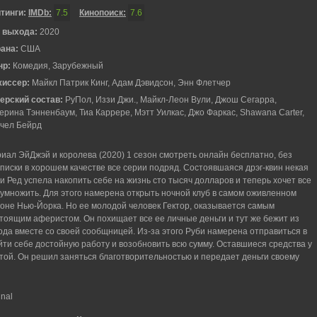
тинги:
IMDb:
7.5
Кинопоиск:
7.6
 выхода:
2020
рана:
США
нр:
Комедия, Зарубежный
жиссер:
Майкл Патрик Кинг, Адам Дэвидсон, Энн Флетчер
ерский состав:
РуПол, Иззи Джи., Майкл-Леон Вули, Джош Сегарра,
ерина Тэнненбаум, Тиа Каррере, Мэтт Уилкас, Джо Фаркас, Shawana Carter,
чел Бейрд
иал ЭйДжэй и королева (2020) 1 сезон смотреть онлайн бесплатно, без
писки в хорошем качестве все серии подряд. Состоявшаяся дрэг-квин некая
и Ред успела накопить себе на жизнь сто тысяч долларов и теперь хочет все
умножить. Для этого намерена открыть ночной клуб в самом оживленном
оне Нью-Йорка. Но ее молодой человек Гектор, оказывается самым
тоящим аферистом. Он похищает все ее личные деньги и тут же бежит из
ода вместе со своей сообщницей. Из-за этого Руби намерена отправиться в
йти себе достойную работу и возобновить всю сумму. Оставшиеся средства у
той. Он решил заняться благотворительностью и передает деньги своему
nal