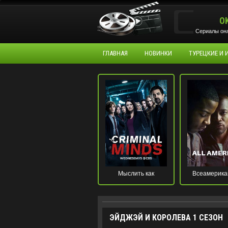
O
Сериалы онл
ГЛАВНАЯ
НОВИНКИ
ТУРЕЦКИЕ И
Мыслить как
Всеамерика
преступник
ЭЙДЖЭЙ И КОРОЛЕВА 1 СЕЗОН