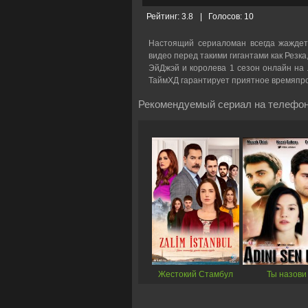
Рейтинг:
3.8
|
Голосов:
10
Настоящий сериаломан всегда жаждет
видео перед такими гигантами как Резка
ЭйДжэй и королева 1 сезон онлайн на л
ТаймХД гарантирует приятное времяпр
Рекомендуемый сериал на телефон
Жестокий Стамбул
Ты назови