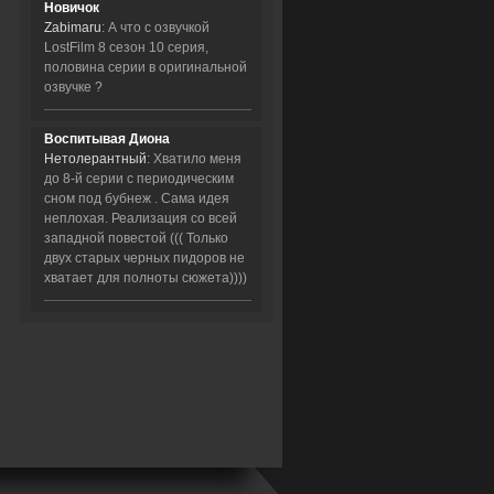
Новичок
Zabimaru
: А что с озвучкой
LostFilm 8 сезон 10 серия,
половина серии в оригинальной
озвучке ?
Воспитывая Диона
Нетолерантный
: Хватило меня
до 8-й серии с периодическим
сном под бубнеж . Сама идея
неплохая. Реализация со всей
западной повестой ((( Только
двух старых черных пидоров не
хватает для полноты сюжета))))