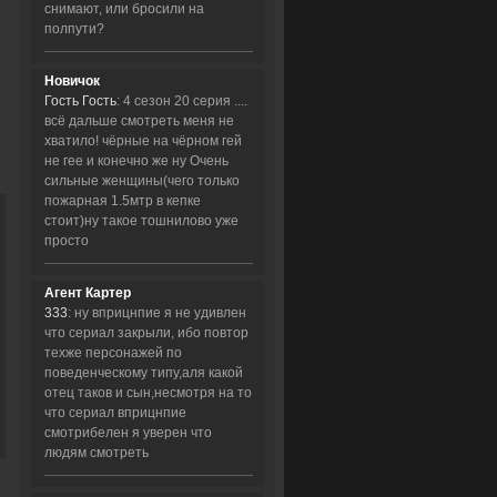
снимают, или бросили на
полпути?
Новичок
Гость Гость
: 4 сезон 20 серия ....
всё дальше смотреть меня не
хватило! чёрные на чёрном гей
не гее и конечно же ну Очень
сильные женщины(чего только
пожарная 1.5мтр в кепке
стоит)ну такое тошнилово уже
просто
Агент Картер
333
: ну вприцнпие я не удивлен
что сериал закрыли, ибо повтор
техже персонажей по
поведенческому типу,аля какой
отец таков и сын,несмотря на то
что сериал вприцнпие
смотрибелен я уверен что
людям смотреть