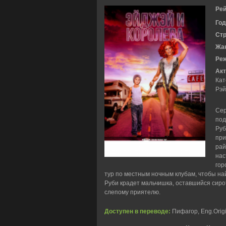
Рей
Год
Ст
Жа
Ре
Акт
Кат
Рэй
Сер
под
Руб
при
рай
нас
гор
тур по местным ночным клубам, чтобы на
Руби крадет мальчишка, оставшийся сиро
слепому приятелю.
Доступен в переводе:
Пифагор, Eng.Origi