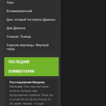
Лаки
Всеамериканский
Дом, который построили Драконы
Дом Дракона
Спецназ: Львица
Ходячие мертвецы: Мертвый
город
Вестис
ПОСЛЕДНИЕ
Бункер/Укрытие
КОММЕНТАРИИ
Расследования Мердока
Гость ася
: Уже пару месяцев,
если не больше, жду
продолжения сериала. Пока так
и остаётся на 19-ом сезоне 21-
ой серии. Фильм - то ещё