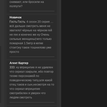
снимают, или бросили на
полпути?
Новичок
Гость Гость
: 4 сезон 20 серия ....
всё дальше смотреть меня не
хватило! чёрные на чёрном гей
не гее и конечно же ну Очень
сильные женщины(чего только
пожарная 1.5мтр в кепке
стоит)ну такое тошнилово уже
просто
Агент Картер
333
: ну вприцнпие я не удивлен
что сериал закрыли, ибо повтор
техже персонажей по
поведенческому типу,аля какой
отец таков и сын,несмотря на то
что сериал вприцнпие
смотрибелен я уверен что
людям смотреть