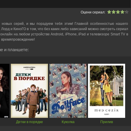
Оцени сериал:
 новых серий, и мы порадуем тебя этим! Главной особенностью нашего
, Лорд и КиноГО в том, что без каких либо зависаний можно смотреть cериал
н онлайн на любом устройстве Android, iPhone, iPad и телевизоре Smart TV в
е времяпровождение!
е и планшете:
Детки в порядке
Куколка
Прилив