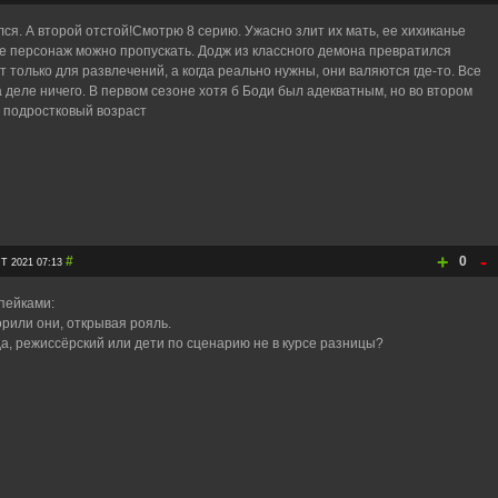
ся. А второй отстой!Смотрю 8 серию. Ужасно злит их мать, ее хихиканье
 ее персонаж можно пропускать. Додж из классного демона превратился
 только для развлечений, а когда реально нужны, они валяются где-то. Все
 деле ничего. В первом сезоне хотя б Боди был адекватным, но во втором
а подростковый возраст
+
-
#
0
 2021 07:13
пейками:
ворили они, открывая рояль.
да, режиссёрский или дети по сценарию не в курсе разницы?