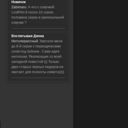
Новичок
Zabimaru
: А что с озвучкой
LostFilm 8 сезон 10 серия,
половина серии в оригинальной
озвучке ?
Воспитывая Диона
Нетолерантный
: Хватило меня
до 8-й серии с периодическим
сном под бубнеж . Сама идея
неплохая. Реализация со всей
западной повестой ((( Только
двух старых черных пидоров не
хватает для полноты сюжета))))