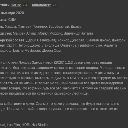
тинги:
IMDb:
7.4
Кинопоиск:
7.0
 выхода:
2020
рана:
США
нр:
Ужасы, Фэнтези, Триллер, Зарубежный, Драма
жиссер:
Майрзи Алмас, Майкл Моррис, Винченцо Натали
ерский состав:
Дэрби Стэнчфилд, Коннор Джессап, Эмилия Джонс, Джексон
ерт Скотт, Петрис Джонс, Лайсла Де Оливейра, Гриффин Глюк, Ашанти
мфилд, Leishe Meyboom, Шерри Сом
иал Ключи Локков / Замок и ключ (2020) 1,2,3 сезон смотреть онлайн
платно, без подписки в хорошем качестве все серии подряд. Молодая семья
авно отметила свою двадцатилетнюю совместную жизнь. А дети живут и
ольствуются жизнью, пытаясь не думать о том, что их отец с трудом пытается
аботать им на жизнь. И только маленький сынишка все время подбадривал
чину, говоря, что когда-нибудь все это закончится. К тому же старший его сын
ерен продвигаться по хоккейной карьерной лестнице.
а событиями в доме. Она как-то даже угрожала, что будет встречаться с
яди. Но, а маленький никогда не унывает и сравнивает все с сюжетом из
nal, LostFilm, HDRezka Studio