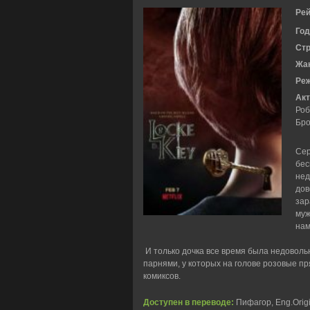
Рей
Год
Ст
Жа
Ре
Акт
Роб
Бро
Сер
бес
нед
дов
зар
муж
нам
И только дочка все время была недовольн
парнями, у которых на голове розовые пр
комиксов.
Доступен в переводе:
Пифагор, Eng.Origi