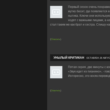
Первый сезон очень понравил
жутко бесит, где появляется
нытика. Ключи они используют
ходят с важными лицами, а на
стал таким же как брат и сестра. Спишу н
(
Ответить
)
УНЫЛЫЙ КРИТИКАН
ОСТАВЛЕН 28 АВГУСТ
Пятая серия, две минуты с ко
«Звук идет из пианино», - го
Интересно, это косяк перево
(
Ответить
)