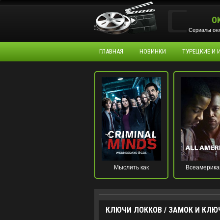
O
Сериалы онл
ГЛАВНАЯ
НОВИНКИ
ТУРЕЦКИЕ И
Мыслить как
Всеамерика
преступник
КЛЮЧИ ЛОККОВ / ЗАМОК И КЛЮЧ