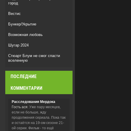
город
Вестис
Бункер/Укрытие
Возможная любовь
Шугар 2024
Стюарт Блум не смог спасти
вселенную
Мыс страха
ПОСЛЕДНИЕ
Легенда о Vox Machina
КОММЕНТАРИИ
Расследования Мердока
Гость ася
: Уже пару месяцев,
если не больше, жду
продолжения сериала. Пока так
и остаётся на 19-ом сезоне 21-
ой серии. Фильм - то ещё