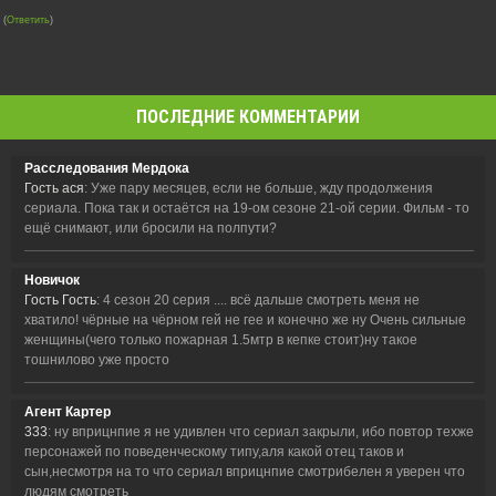
(
Ответить
)
ПОСЛЕДНИЕ КОММЕНТАРИИ
Расследования Мердока
Гость ася
: Уже пару месяцев, если не больше, жду продолжения
сериала. Пока так и остаётся на 19-ом сезоне 21-ой серии. Фильм - то
ещё снимают, или бросили на полпути?
Новичок
Гость Гость
: 4 сезон 20 серия .... всё дальше смотреть меня не
хватило! чёрные на чёрном гей не гее и конечно же ну Очень сильные
женщины(чего только пожарная 1.5мтр в кепке стоит)ну такое
тошнилово уже просто
Агент Картер
333
: ну вприцнпие я не удивлен что сериал закрыли, ибо повтор техже
персонажей по поведенческому типу,аля какой отец таков и
сын,несмотря на то что сериал вприцнпие смотрибелен я уверен что
людям смотреть