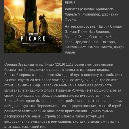
Драма
Режиссер:
Дуглас Арниокоски,
Ханель М. Кулпеппер, Джонатан
Фрейкс
Актерский состав:
Патрик Стюарт,
Элисон Пилл, Иза Брионес,
Мишель Херд, Сантьяго Кабрера,
Гарри Тредэвэй, Эван Эвагора,
Пейтон Лист, Тэмлин Томита, Джери
Райан
Сериал Звёздный путь: Пикар (2019) 1,2,3 сезон смотреть онлайн
бесплатно, без подписки в хорошем качестве все серии подряд.
Восьмой сериал во франшизе «Звездный путь» повествует о событиях
24 века, спустя 20 лет после эпизода «Возмездие». В центре сюжета
стоит Жан-Люк Пикар. Теперь он больше не занимает должность
капитана легендарного флота. Падение Ромула из-за мощного взрыва
сверхновой оказало глубокое воздействие на путешественника.
Величайшие враги были на грани истребления, но это не принесло ему
победного чувства. Переосмыслив свое существование, главный герой
решает оставить полные опасности приключения. Однако судьба
распоряжается иначе. Встреча со Споком, тайно готовящем
воссоединение вулканцев и ромуланцев, заставила вновь окунуться в
этот захватывающий мир.