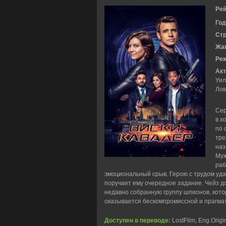
Рей
Год
Ст
Жа
Ре
Акт
Уил
Лов
Сер
в х
по 
тре
наз
Муж
раб
эмоциональный срыв. Герою с трудом уда
поручает ему очередное задание. Чейз д
недавно собранную группу шпионов, кото
оказывается бескомпромиссной и прагмат
Доступен в переводе:
LostFilm, Eng.Origi