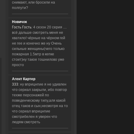
снимают, или бросили на
полпути?
Новичок
Гость Гость
: 4 сезон 20 серия ....
всё дальше смотреть меня не
хватило! чёрные на чёрном гей
не гее и конечно же ну Очень
сильные женщины(чего только
пожарная 1.5мтр в кепке
стоит)ну такое тошнилово уже
просто
Агент Картер
333
: ну вприцнпие я не удивлен
что сериал закрыли, ибо повтор
техже персонажей по
поведенческому типу,аля какой
отец таков и сын,несмотря на то
что сериал вприцнпие
смотрибелен я уверен что
людям смотреть