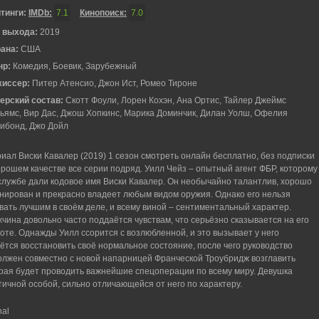
тинги:
IMDb:
7.1
Кинопоиск:
7.0
 выхода:
2019
рана:
США
нр:
Комедия, Боевик, Зарубежный
жиссер:
Питер Атенсио, Джон Ист, Ромео Тироне
ерский состав:
Скотт Фоули, Лорен Кохэн, Ана Ортис, Тайлер Джеймс
ьямс, Вир Дас, Джош Хопкинс, Марика Доминчик, Дилан Уолш, Офелия
ибонд, Джо Дойл
иал Виски Кавалер (2019) 1 сезон смотреть онлайн бесплатно, без подписки
орошем качестве все серии подряд. Уилл Чейз – опытный агент ФБР, которому
службе дали кодовое имя Виски Кавалер. Он необычайно талантлив, хорошо
нирован и прекрасно владеет любым видом оружия. Однако его нельзя
вать лучшим в своём деле, и всему виной – сентиментальный характер.
чина довольно часто поддаётся чувствам, что серьёзно сказывается на его
оте. Однажды Уилл ссорится с возлюбленной, и это вызывает у него
ётся восстановить своё нормальное состояние, после чего руководство
олжен совместно с новой напарницей Франческой Троубридж возглавить
рая будет проводить важнейшие спецоперации по всему миру. Девушка
ичной особой, сильно отличающейся от него по характеру.
nal