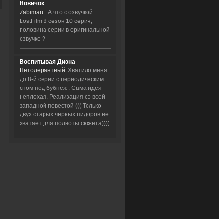
Новичок
Zabimaru
: А что с озвучкой
LostFilm 8 сезон 10 серия,
половина серии в оригинальной
озвучке ?
Воспитывая Диона
Нетолерантный
: Хватило меня
до 8-й серии с периодическим
сном под бубнеж . Сама идея
неплохая. Реализация со всей
западной повестой ((( Только
двух старых черных пидоров не
хватает для полноты сюжета))))