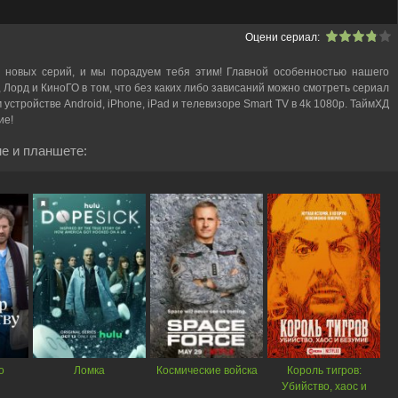
Оцени сериал:
 новых серий, и мы порадуем тебя этим! Главной особенностью нашего
, Лорд и КиноГО в том, что без каких либо зависаний можно смотреть cериал
устройстве Android, iPhone, iPad и телевизоре Smart TV в 4k 1080p. ТаймХД
ие!
е и планшете:
о
Ломка
Космические войска
Король тигров:
Убийство, хаос и