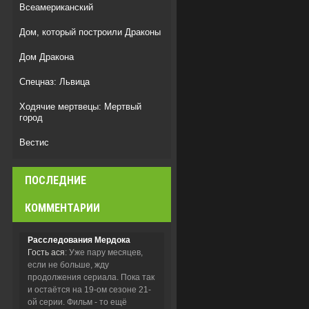
Всеамериканский
Дом, который построили Драконы
Дом Дракона
Спецназ: Львица
Ходячие мертвецы: Мертвый
город
Вестис
Бункер/Укрытие
ПОСЛЕДНИЕ
Возможная любовь
КОММЕНТАРИИ
Расследования Мердока
Гость ася
: Уже пару месяцев,
если не больше, жду
продолжения сериала. Пока так
и остаётся на 19-ом сезоне 21-
ой серии. Фильм - то ещё