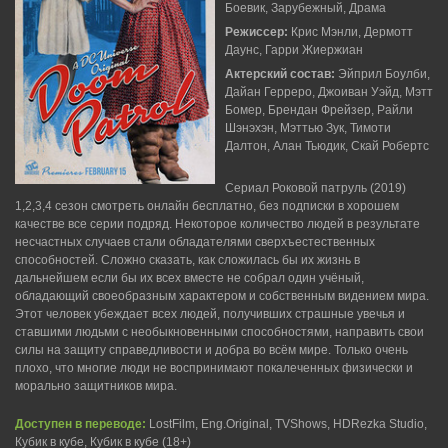
Боевик, Зарубежный, Драма
Режиссер:
Крис Мэнли, Дермотт
Даунс, Гарри Жиержиан
Актерский состав:
Эйприл Боулби,
Дайан Герреро, Джоиван Уэйд, Мэтт
Бомер, Брендан Фрейзер, Райли
Шэнэхэн, Мэттью Зук, Тимоти
Далтон, Алан Тьюдик, Скай Робертс
Сериал Роковой патруль (2019)
1,2,3,4 сезон смотреть онлайн бесплатно, без подписки в хорошем
качестве все серии подряд. Некоторое количество людей в результате
несчастных случаев стали обладателями сверхъестественных
способностей. Сложно сказать, как сложилась бы их жизнь в
дальнейшем если бы их всех вместе не собрал один учёный,
обладающий своеобразным характером и собственным видением мира.
Этот человек убеждает всех людей, получивших страшные увечья и
ставшими людьми с необыкновенными способностями, направить свои
силы на защиту справедливости и добра во всём мире. Только очень
плохо, что многие люди не воспринимают покалеченных физически и
морально защитников мира.
Доступен в переводе:
LostFilm, Eng.Original, TVShows, HDRezka Studio,
Кубик в кубе, Кубик в кубе (18+)