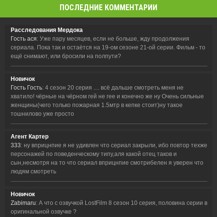
ПОСЛЕДНИЕ КОММЕНТАРИИ
Расследования Мердока
Гость ася
: Уже пару месяцев, если не больше, жду продолжения
сериала. Пока так и остаётся на 19-ом сезоне 21-ой серии. Фильм - то
ещё снимают, или бросили на полпути?
Новичок
Гость Гость
: 4 сезон 20 серия .... всё дальше смотреть меня не
хватило! чёрные на чёрном гей не гее и конечно же ну Очень сильные
женщины(чего только пожарная 1.5мтр в кепке стоит)ну такое
тошнилово уже просто
Агент Картер
333
: ну вприцнпие я не удивлен что сериал закрыли, ибо повтор техже
персонажей по поведенческому типу,аля какой отец таков и
сын,несмотря на то что сериал вприцнпие смотрибелен я уверен что
людям смотреть
Новичок
Zabimaru
: А что с озвучкой LostFilm 8 сезон 10 серия, половина серии в
оригинальной озвучке ?