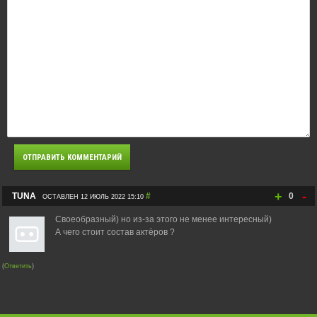
+
-
TUNA
#
0
ОСТАВЛЕН 12 ИЮЛЬ 2022 15:10
Своеобразный) но из-за этого не менее интересный)
А чего стоит состав актёров ?
(
Ответить
)