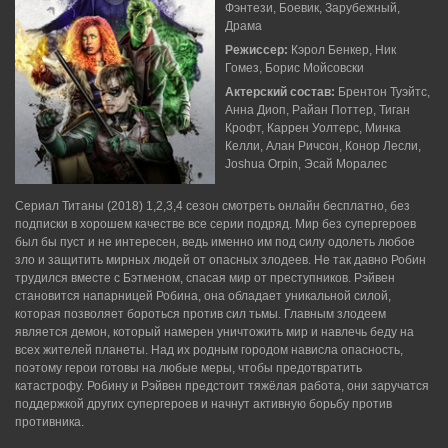
Фэнтези, Боевик, Зарубежный,
Драма
Режиссер:
Кэрол Бенкер, Ник
Гомез, Борис Мойсовски
Актерский состав:
Брентон Туэйтс,
Анна Диоп, Райан Поттер, Тиган
Крофт, Каррен Уолтерс, Минка
Келли, Алан Ричсон, Конор Лесли,
Joshua Orpin, Эсай Моралес
Сериал Титаны (2018) 1,2,3,4 сезон смотреть онлайн бесплатно, без
подписки в хорошем качестве все серии подряд. Мир без супергероев
был бы пуст и не интересен, ведь именно им под силу одолеть любое
зло и защитить мирных людей от опасных злодеев. Не так давно Робин
трудился вместе с Бэтменом, спасая мир от преступников. Рэйвен
становится напарницей Робина, она обладает уникальной силой,
которая позволяет бороться против сил тьмы. Главным злодеем
является демон, который намерен уничтожить мир и навлечь беду на
всех жителей планеты. Над их родным городом нависла опасность,
поэтому герои готовы на любые меры, чтобы предотвратить
катастрофу. Робину и Рэйвен предстоит тяжёлая работа, они заручатся
поддержкой других супергероев и начнут активную борьбу против
противника.