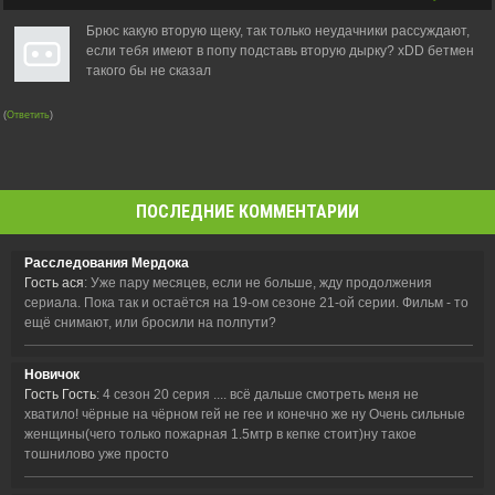
Брюс какую вторую щеку, так только неудачники рассуждают,
если тебя имеют в попу подставь вторую дырку? xDD бетмен
такого бы не сказал
(
Ответить
)
ПОСЛЕДНИЕ КОММЕНТАРИИ
Расследования Мердока
Гость ася
: Уже пару месяцев, если не больше, жду продолжения
сериала. Пока так и остаётся на 19-ом сезоне 21-ой серии. Фильм - то
ещё снимают, или бросили на полпути?
Новичок
Гость Гость
: 4 сезон 20 серия .... всё дальше смотреть меня не
хватило! чёрные на чёрном гей не гее и конечно же ну Очень сильные
женщины(чего только пожарная 1.5мтр в кепке стоит)ну такое
тошнилово уже просто