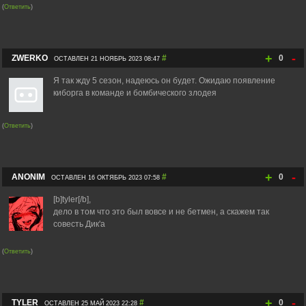
(
Ответить
)
+
-
ZWERKO
#
0
ОСТАВЛЕН 21 НОЯБРЬ 2023 08:47
Я так жду 5 сезон, надеюсь он будет. Ожидаю появление
киборга в команде и бомбического злодея
(
Ответить
)
+
-
ANONIM
#
0
ОСТАВЛЕН 16 ОКТЯБРЬ 2023 07:58
[b]tyler[/b],
дело в том что это был вовсе и не бетмен, а скажем так
совесть Дик'а
(
Ответить
)
+
-
TYLER
#
0
ОСТАВЛЕН 25 МАЙ 2023 22:28