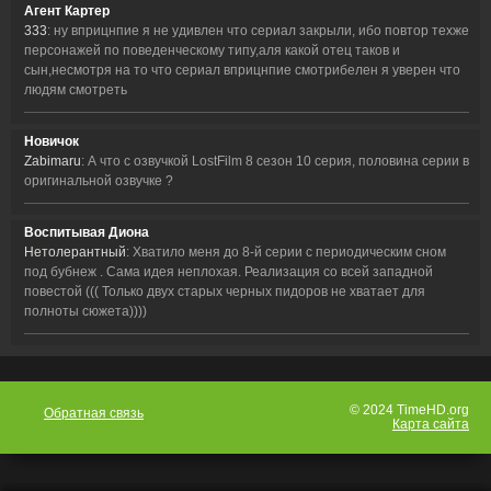
Агент Картер
333
: ну вприцнпие я не удивлен что сериал закрыли, ибо повтор техже
персонажей по поведенческому типу,аля какой отец таков и
сын,несмотря на то что сериал вприцнпие смотрибелен я уверен что
людям смотреть
Новичок
Zabimaru
: А что с озвучкой LostFilm 8 сезон 10 серия, половина серии в
оригинальной озвучке ?
Воспитывая Диона
Нетолерантный
: Хватило меня до 8-й серии с периодическим сном
под бубнеж . Сама идея неплохая. Реализация со всей западной
повестой ((( Только двух старых черных пидоров не хватает для
полноты сюжета))))
© 2024 TimeHD.org
Обратная связь
Карта сайта