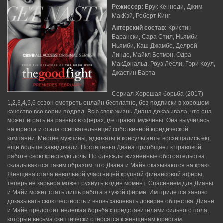
Режиссер:
Брук Кеннеди, Джим
МакКэй, Роберт Кинг
Актерский состав:
Кристин
Барански, Сара Стил, Ньямби
Ньямби, Каш Джамбо, Делрой
Линдо, Майкл Ботмэн, Одра
МакДональд, Роуз Лесли, Гэри Коул,
Джастин Барта
Сериал Хорошая борьба (2017)
1,2,3,4,5,6 сезон смотреть онлайн бесплатно, без подписки в хорошем
качестве все серии подряд. Всю свою жизнь Диана доказывала, что она
может играть на равных в сферах, где правят мужчины. Она выучилась
на юриста и стала основательницей собственной юридической
компании. Многие мужчины, адвокаты и консультанты восхищались ею,
еще больше завидовали. Постепенно Диана приобщает к правовой
работе свою крестную дочь. Но однажды жизненные обстоятельства
складываются таким образом, что Диана и Майя оказываются на краю.
Женщина стала невольной участницей крупной финансовой аферы,
теперь ее карьера может рухнуть в один момент. Спасением для Дианы
и Майи может стать лишь работа в чужой фирме. Им придется заново
доказывать свою честность и вновь завоевать доверие общества. Диане
и Майе предстоит нелегкая борьба с представителями сильного пола,
которые весьма скептически относятся к женщинам юристам.