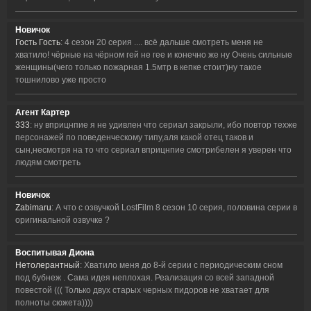
Новичок
Гость Гость
: 4 сезон 20 серия .... всё дальше смотреть меня не
хватило! чёрные на чёрном гей не гее и конечно же ну Очень сильные
женщины(чего только пожарная 1.5мтр в кепке стоит)ну такое
тошнилово уже просто
Агент Картер
333
: ну вприцнпие я не удивлен что сериал закрыли, ибо повтор техже
персонажей по поведенческому типу,аля какой отец таков и
сын,несмотря на то что сериал вприцнпие смотрибелен я уверен что
людям смотреть
Новичок
Zabimaru
: А что с озвучкой LostFilm 8 сезон 10 серия, половина серии в
оригинальной озвучке ?
Воспитывая Диона
Нетолерантный
: Хватило меня до 8-й серии с периодическим сном
под бубнеж . Сама идея неплохая. Реализация со всей западной
повестой ((( Только двух старых черных пидоров не хватает для
полноты сюжета))))