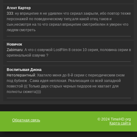
Агент Картер
333
: ну вприцнпие я не удивлен что сериал закрыли, ибо повтор техже
персонажей по поведенческому типу,аля какой отец таков и
сын,несмотря на то что сериал вприцнпие смотрибелен я уверен что
людям смотреть
Новичок
Zabimaru
: А что с озвучкой LostFilm 8 сезон 10 серия, половина серии в
оригинальной озвучке ?
Воспитывая Диона
Нетолерантный
: Хватило меня до 8-й серии с периодическим сном
под бубнеж . Сама идея неплохая. Реализация со всей западной
повестой ((( Только двух старых черных пидоров не хватает для
полноты сюжета))))
© 2024 TimeHD.org
Обратная связь
Карта сайта