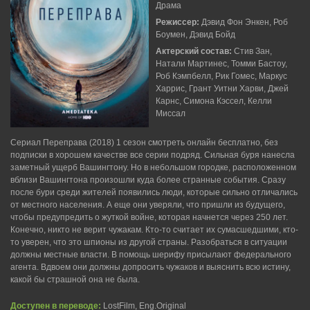
Драма
Режиссер:
Дэвид Фон Энкен, Роб
Боумен, Дэвид Бойд
Актерский состав:
Стив Зан,
Натали Мартинес, Томми Бастоу,
Роб Кэмпбелл, Рик Гомес, Маркус
Харрис, Грант Уитни Харви, Джей
Карнс, Симона Кэссел, Келли
Миссал
Сериал Переправа (2018) 1 сезон смотреть онлайн бесплатно, без
подписки в хорошем качестве все серии подряд. Сильная буря нанесла
заметный ущерб Вашингтону. Но в небольшом городке, расположенном
вблизи Вашингтона произошли куда более странные события. Сразу
после бури среди жителей появились люди, которые сильно отличались
от местного населения. А еще они уверяли, что пришли из будущего,
чтобы предупредить о жуткой войне, которая начнется через 250 лет.
Конечно, никто не верит чужакам. Кто-то считает их сумасшедшими, кто-
то уверен, что это шпионы из другой страны. Разобраться в ситуации
должны местные власти. В помощь шерифу присылают федерального
агента. Вдвоем они должны допросить чужаков и выяснить всю истину,
какой бы страшной она не была.
Доступен в переводе:
LostFilm, Eng.Original