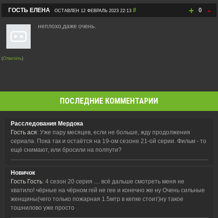
+
-
ГОСТЬ ЕЛЕНА
#
0
ОСТАВЛЕН 12 ФЕВРАЛЬ 2023 22:13
неплохо,даже очень.
(
Ответить
)
ПОСЛЕДНИЕ КОММЕНТАРИИ
Расследования Мердока
Гость ася
: Уже пару месяцев, если не больше, жду продолжения
сериала. Пока так и остаётся на 19-ом сезоне 21-ой серии. Фильм - то
ещё снимают, или бросили на полпути?
Новичок
Гость Гость
: 4 сезон 20 серия .... всё дальше смотреть меня не
хватило! чёрные на чёрном гей не гее и конечно же ну Очень сильные
женщины(чего только пожарная 1.5мтр в кепке стоит)ну такое
тошнилово уже просто