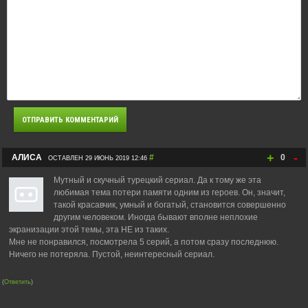
+
-
АЛИСА
#
0
ОСТАВЛЕН 29 ИЮНЬ 2019 12:46
Мутный и скучный турецкий сериал. Да к тому же эта
любимая тема потери памяти одним из героев. Он, значит,
такой красавчик, умный и богатый, становится совершенно
другим человеком. Иногда бывают вполне неплохие
экранизации этой темы, эта НЕ из таких.
Мне не понравился, посмотрела 5 серий, а потом сразу последнюю.
Ничего не потеряла. Пустой, неинтересный сериал.
(
Ответить
)