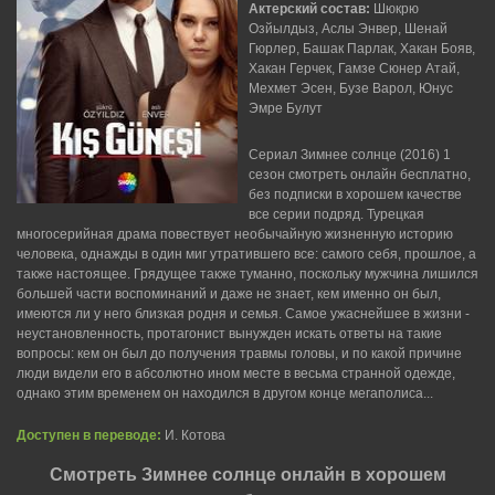
Актерский состав:
Шюкрю
Озйылдыз, Аслы Энвер, Шенай
Гюрлер, Башак Парлак, Хакан Бояв,
Хакан Герчек, Гамзе Сюнер Атай,
Мехмет Эсен, Бузе Варол, Юнус
Эмре Булут
Сериал Зимнее солнце (2016) 1
сезон смотреть онлайн бесплатно,
без подписки в хорошем качестве
все серии подряд. Турецкая
многосерийная драма повествует необычайную жизненную историю
человека, однажды в один миг утратившего все: самого себя, прошлое, а
также настоящее. Грядущее также туманно, поскольку мужчина лишился
большей части воспоминаний и даже не знает, кем именно он был,
имеются ли у него близкая родня и семья. Самое ужаснейшее в жизни -
неустановленность, протагонист вынужден искать ответы на такие
вопросы: кем он был до получения травмы головы, и по какой причине
люди видели его в абсолютно ином месте в весьма странной одежде,
однако этим временем он находился в другом конце мегаполиса...
Доступен в переводе:
И. Котова
Смотреть Зимнее солнце онлайн в хорошем