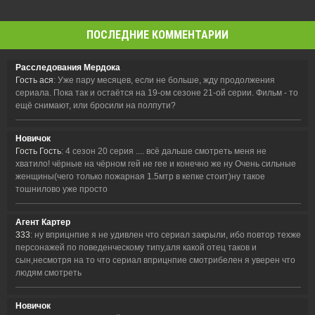
ПОСЛЕДНИЕ КОММЕНТАРИИ
Расследования Мердока
Гость ася
: Уже пару месяцев, если не больше, жду продолжения
сериала. Пока так и остаётся на 19-ом сезоне 21-ой серии. Фильм - то
ещё снимают, или бросили на полпути?
Новичок
Гость Гость
: 4 сезон 20 серия .... всё дальше смотреть меня не
хватило! чёрные на чёрном гей не гее и конечно же ну Очень сильные
женщины(чего только пожарная 1.5мтр в кепке стоит)ну такое
тошнилово уже просто
Агент Картер
333
: ну вприцнпие я не удивлен что сериал закрыли, ибо повтор техже
персонажей по поведенческому типу,аля какой отец таков и
сын,несмотря на то что сериал вприцнпие смотрибелен я уверен что
людям смотреть
Новичок