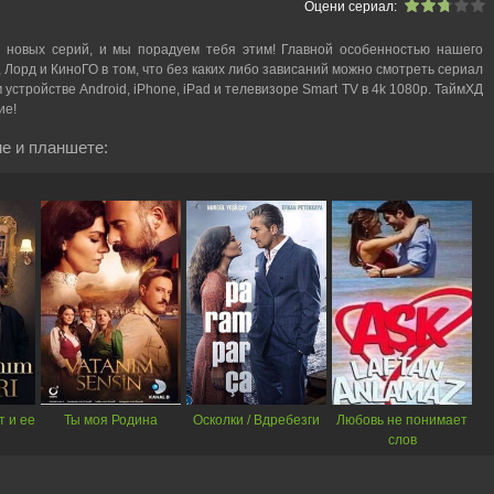
Оцени сериал:
 новых серий, и мы порадуем тебя этим! Главной особенностью нашего
, Лорд и КиноГО в том, что без каких либо зависаний можно смотреть cериал
стройстве Android, iPhone, iPad и телевизоре Smart TV в 4k 1080p. ТаймХД
ие!
е и планшете:
т и ее
Ты моя Родина
Осколки / Вдребезги
Любовь не понимает
слов