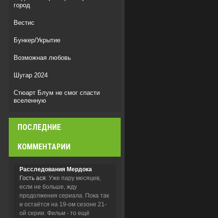
город
Вестис
Бункер/Укрытие
Возможная любовь
Шугар 2024
Стюарт Блум не смог спасти
вселенную
Мыс страха
ПОСЛЕДНИЕ
Легенда о Vox Machina
КОММЕНТАРИИ
Расследования Мердока
Гость ася
: Уже пару месяцев,
если не больше, жду
продолжения сериала. Пока так
и остаётся на 19-ом сезоне 21-
ой серии. Фильм - то ещё