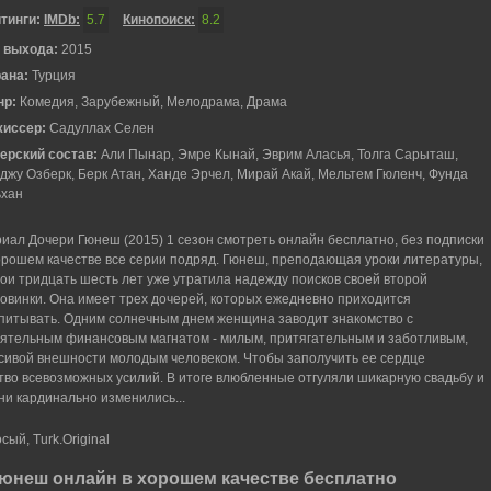
тинги:
IMDb:
5.7
Кинопоиск:
8.2
 выхода:
2015
рана:
Турция
нр:
Комедия, Зарубежный, Мелодрама, Драма
жиссер:
Садуллах Селен
ерский состав:
Али Пынар, Эмре Кынай, Эврим Аласья, Толга Сарыташ,
джу Озберк, Берк Атан, Ханде Эрчел, Мирай Акай, Мельтем Гюленч, Фунда
хан
иал Дочери Гюнеш (2015) 1 сезон смотреть онлайн бесплатно, без подписки
орошем качестве все серии подряд. Гюнеш, преподающая уроки литературы,
вои тридцать шесть лет уже утратила надежду поисков своей второй
овинки. Она имеет трех дочерей, которых ежедневно приходится
питывать. Одним солнечным днем женщина заводит знакомство с
ятельным финансовым магнатом - милым, притягательным и заботливым,
сивой внешности молодым человеком. Чтобы заполучить ее сердце
во всевозможных усилий. В итоге влюбленные отгуляли шикарную свадьбу и
ни кардинально изменились...
сый, Turk.Original
юнеш онлайн в хорошем качестве бесплатно