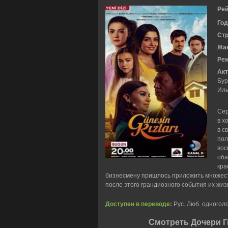
Рей
Год
Ст
Жа
Ре
Акт
Бур
Иль
Сер
в х
в с
пол
вос
оба
кра
бизнесмену пришлось приложить множест
после этого грандиозного события их жиз
Доступен в переводе:
Рус. Люб. одноголо
Смотреть Дочери Г