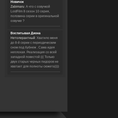
Новичок
Zabimaru
: А что с озвучкой
LostFilm 8 сезон 10 серия,
половина серии в оригинальной
озвучке ?
Воспитывая Диона
Нетолерантный
: Хватило меня
до 8-й серии с периодическим
сном под бубнеж . Сама идея
неплохая. Реализация со всей
западной повестой ((( Только
двух старых черных пидоров не
хватает для полноты сюжета))))