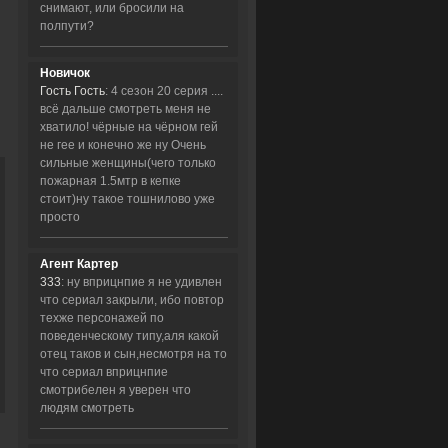
снимают, или бросили на
полпути?
Новичок
Гость Гость
: 4 сезон 20 серия ....
всё дальше смотреть меня не
хватило! чёрные на чёрном гей
не гее и конечно же ну Очень
сильные женщины(чего только
пожарная 1.5мтр в кепке
стоит)ну такое тошнилово уже
просто
Агент Картер
333
: ну вприцнпие я не удивлен
что сериал закрыли, ибо повтор
техже персонажей по
поведенческому типу,аля какой
отец таков и сын,несмотря на то
что сериал вприцнпие
смотрибелен я уверен что
людям смотреть