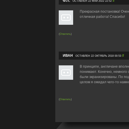
Ф.П.
#
ОСТАВЛЕН 22 МАЙ 2022 22:52
Прекрасная постановка! Оче
отличная работа! Спасибо!
(
Ответить
)
ИВАН
#
ОСТАВЛЕН 22 ОКТЯБРЬ 2018 00:53
В принципе, англичане вполн
понимают. Конечно, немного 
были экранизированы. По под
целом я ожидал чего-то намн
(
Ответить
)