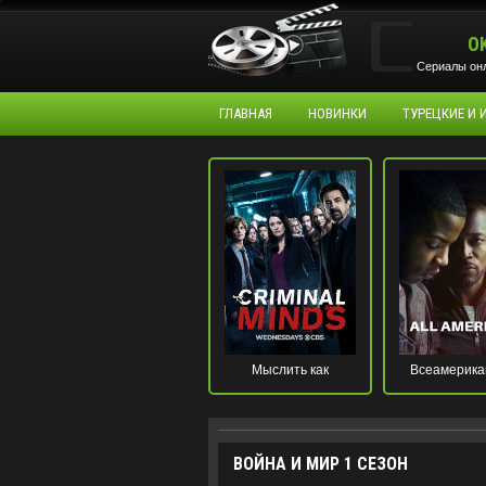
O
Сериалы онл
ГЛАВНАЯ
НОВИНКИ
ТУРЕЦКИЕ И
Мыслить как
Всеамерика
преступник
ВОЙНА И МИР 1 СЕЗОН