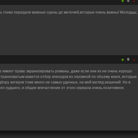
+
-
0
нь тонко передали важные сцены до мелочей,которые очень важны! Молодцы,
+
-
0
е имеют право экранизировать романы, даже если они их не очень хорошо
странноватым кажется отбор эпизодов из огромной по объему книги, которые
бору актеров тоже много не самых удачных, на мой взгляд решений. Но в
ого худшего, и общее впечатление от этого сериала очень позитивное.