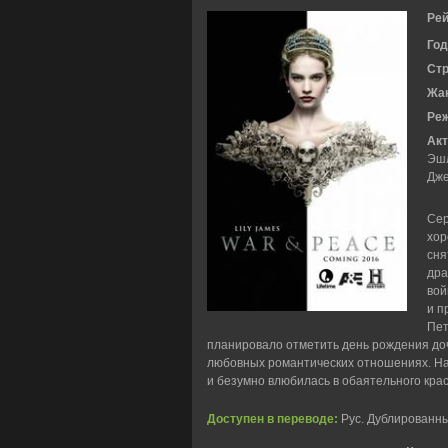
Рей
Год
Ст
Жа
Ре
Акт
Эшл
Дже
Сер
хор
сня
дра
вой
и п
Пет
планировало отметить день рождения доч
любовных романтических отношениях. На
и безумно влюбилась в обаятельного крас
Доступен в переводе:
Рус. Дублированный