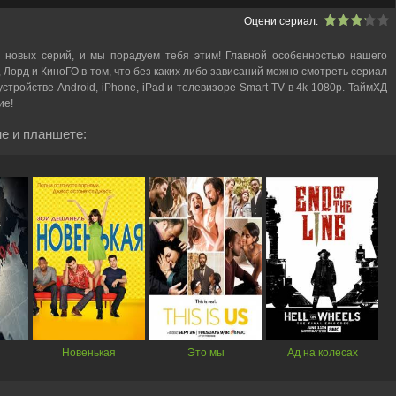
Оцени сериал:
 новых серий, и мы порадуем тебя этим! Главной особенностью нашего
, Лорд и КиноГО в том, что без каких либо зависаний можно смотреть cериал
стройстве Android, iPhone, iPad и телевизоре Smart TV в 4k 1080p. ТаймХД
ие!
е и планшете:
Новенькая
Это мы
Ад на колесах