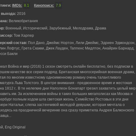
тинги:
IMDb:
8.1
Кинопоиск:
7.9
 выхода:
2016
рана:
Великобритания
нр:
Военный, Исторический, Зарубежный, Мелодрама, Драма
жиссер:
Том Харпер
ерский состав:
Пол Дано, Джеймс Нортон, Лили Джеймс, Эдриен Эдмондсон,
ин Лофтус, Грета Скакки, Джек Лауден, Таппенс Мидлтон, Анайрин Барнард,
сси Бакли
иал Война и мир (2016) 1 сезон смотреть онлайн бесплатно, без подписки в
ошем качестве все серии подряд. Британская многосерийная военная драма,
тая по многим известному одноименному роману очень талантливого
матурга Льва Толстого. В центре внимания - предвоенное время и жестокая
на 1812 г.. В те нелегкие дни Наполеон Бонапарт грезил захватить целый мир
равить им. За исключением войны в таких больших мегаполисах как Москва и
ербург полным ходом шла светская жизнь. Семейство Ростовых в эти дни
ери Натальи, слегка застенчивой молодой девушки, которая мечтала о
ходясь на праздничной вечеринке она сразу приметила Андрея Балконского
авца...
, Eng.Original