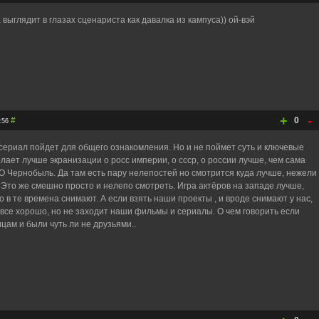
 выглядит в глазах сценариста как давалка из кампуса)) ой-вэй
+
-
#
0
:56
о сериал пойдет для общего ознакомления. Но и не поймет суть и ключевые
лает лучше экранизации о росс империи, о ссср, о россии лучше, чем сама
O Чернобыль. Да там есть пару нелепостей но смотрится куда лучше, нежели
 Это же смешно просто и нелепо смотреть. Игра актёров на западе лучше,
о в те времена снимают. А если взять наши проекты , и вроде снимают у нас,
 все хорошо, но не заходит наши фильмы и сериалы. О чем говорить если
цам и были чуть ли не друзьями..