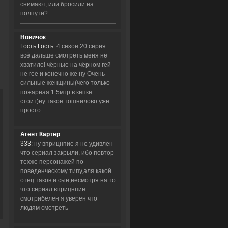
снимают, или бросили на
полпути?
Новичок
Гость Гость
: 4 сезон 20 серия ....
всё дальше смотреть меня не
хватило! чёрные на чёрном гей
не гее и конечно же ну Очень
сильные женщины(чего только
пожарная 1.5мтр в кепке
стоит)ну такое тошнилово уже
просто
Агент Картер
333
: ну вприцнпие я не удивлен
что сериал закрыли, ибо повтор
техже персонажей по
поведенческому типу,аля какой
отец таков и сын,несмотря на то
что сериал вприцнпие
смотрибелен я уверен что
людям смотреть