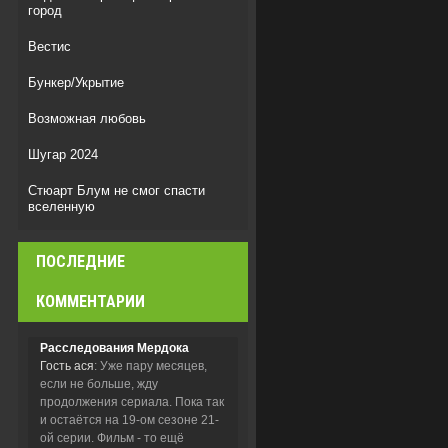
город
Вестис
Бункер/Укрытие
Возможная любовь
Шугар 2024
Стюарт Блум не смог спасти
вселенную
Мыс страха
ПОСЛЕДНИЕ
Легенда о Vox Machina
КОММЕНТАРИИ
Расследования Мердока
Гость ася
: Уже пару месяцев,
если не больше, жду
продолжения сериала. Пока так
и остаётся на 19-ом сезоне 21-
ой серии. Фильм - то ещё