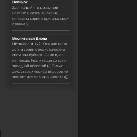
Новичок
Zabimaru
: А что с озвучкой
LostFilm 8 сезон 10 серия,
половина серии в оригинальной
озвучке ?
Воспитывая Диона
Нетолерантный
: Хватило меня
до 8-й серии с периодическим
сном под бубнеж . Сама идея
неплохая. Реализация со всей
западной повестой ((( Только
двух старых черных пидоров не
хватает для полноты сюжета))))