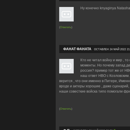
Ну конечно knyaginya Natasha
(
Ответить
)
ФАНАТ ФАНАТА
ОСТАВЛЕН 24 МАЙ 2022 21
Кто не читал войну и мир , т
моменты. Но почему запад де
россия? пример тот же от HB
наш ответ HBO с Козловским.
верится , что они именно в Питере, Именн
вроде и актеры хорошие , даже сценарий,
наши совесткие войска типо помогали фри
(
Ответить
)